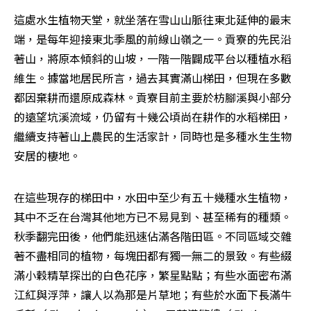
這處水生植物天堂，就坐落在雪山山脈往東北延伸的最末
端，是每年迎接東北季風的前線山嶺之一。貢寮的先民沿
著山，將原本傾斜的山坡，一階一階闢成平台以種植水稻
維生。據當地居民所言，過去其實滿山梯田，但現在多數
都因棄耕而還原成森林。貢寮目前主要於枋腳溪與小部分
的遠望坑溪流域，仍留有十幾公頃尚在耕作的水稻梯田，
繼續支持著山上農民的生活家計，同時也是多種水生生物
安居的棲地。
在這些現存的梯田中，水田中至少有五十幾種水生植物，
其中不乏在台灣其他地方已不易見到、甚至稀有的種類。
秋季翻完田後，他們能迅速佔滿各階田區。不同區域交雜
著不盡相同的植物，每塊田都有獨一無二的景致。有些綴
滿小穀精草探出的白色花序，繁星點點；有些水面密布滿
江紅與浮萍，讓人以為那是片草地；有些於水面下長滿牛