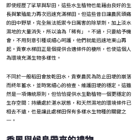
即使經歷了挲草與犁田，這些水生植物也能藉由良好的生
長與繁殖能力再次迅速充滿梯田。但這些昔日讓農民頭痛
的田中野草，完全無法抵禦今日厲害的除草劑，加上淡水
濕地的大量消失，所以淪為「稀有」。不過，只要給予機
會，不用刻意引種或細心呵護，他們就能迅速地東山再
起。貢寮水梯田正是個提供合適條件的棲所，也使這個人
為環境充滿生物多樣性。
不同於一般稻田會放乾田水，貢寮農民為防止田埂的崩落
而終年蓄水，並時常細心的檢查、維護田埂的穩定。這雖
然是一項傳統原則，但恰恰提供水生動植物一個更穩定的
生存空間：持續處於湛水狀態，和天然濕地的環境條件已
相去不遠，也是讓此處梯田保有多樣水生物種的關鍵之
一。
季風與候鳥帶來的禮物