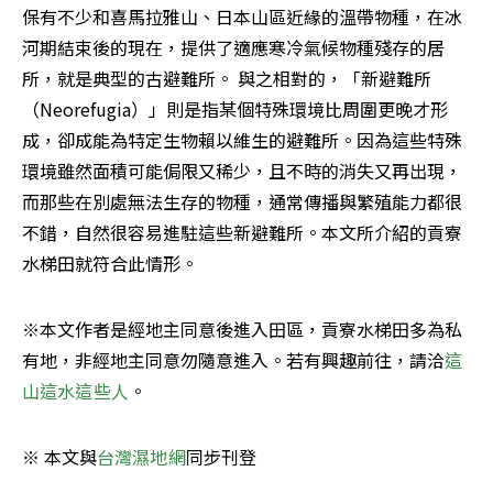
保有不少和喜馬拉雅山、日本山區近緣的溫帶物種，在冰
河期結束後的現在，提供了適應寒冷氣候物種殘存的居
所，就是典型的古避難所。 與之相對的，「新避難所
（Neorefugia）」則是指某個特殊環境比周圍更晚才形
成，卻成能為特定生物賴以維生的避難所。因為這些特殊
環境雖然面積可能侷限又稀少，且不時的消失又再出現，
而那些在別處無法生存的物種，通常傳播與繁殖能力都很
不錯，自然很容易進駐這些新避難所。本文所介紹的貢寮
水梯田就符合此情形。
※本文作者是經地主同意後進入田區，貢寮水梯田多為私
有地，非經地主同意勿隨意進入。若有興趣前往，請洽
這
山這水這些人
。
※ 本文與
台灣濕地網
同步刊登