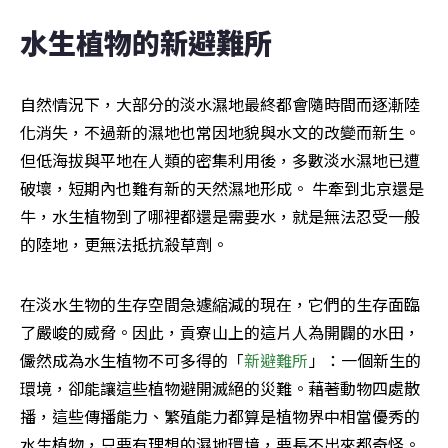
水生植物的新避難所
自然情況下，大部分的淡水濕地最終都會隨時間而逐漸陸
化消失，不過新的濕地也常因地貌與水文的改變而新生。
但低海拔與平地在人類的密集利用後，多數淡水濕地已遭
破壞，短期內也難有新的天然濕地形成。 牛牽到北京還是
牛，水生植物到了哪裡都還是需要水，就是無法忍受一般
的陸地，更無法抵抗殺草劑。
在淡水生物的生存空間急遽縮減的現在，它們的生存面臨
了嚴峻的威脅。因此，貢寮山上的這片人為開闢的水田，
儼然成為水生植物不可多得的「
新避難所
」：一個新生的
環境，卻能讓這些植物避開滅絕的災難。藉著動物四處散
播，這些傳播能力、繁殖能力都算是植物界中相當優秀的
水生植物，只要有理想的濕地環境，要長不出來都奇怪。