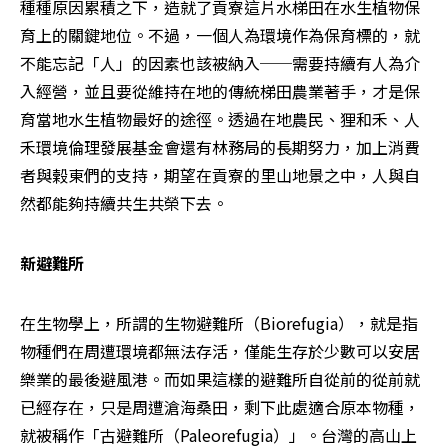
種種原因累積之下，造就了貢寮這片水梯田在水生植物保
育上的關鍵地位。不過，一個人為環境作為保育標的，就
不能忘記「人」的因素也該被納入──需要持續有人為介
入經營，並且要從維持在地的傳統梯田農業著手，才是保
育當地水生植物最好的途徑。透過在地農民、狸和禾、人
禾環境倫理發展基金會還有林務局的長期努力，加上消費
者與榖東們的支持，期望在貢寮的里山地景之中，人與自
然都能夠持續共生共榮下去。
新避難所
在生物學上，所謂的生物避難所（Biorefugia），就是指
物種們在周遭環境都無法存活，僅能生存於少數可以安居
樂業的最後避風港。而如果這樣的避難所自從前的從前就
已經存在，只是周遭滄海桑田，剩下此處適合原本物種，
就被稱作「古避難所（Paleorefugia）」。台灣的高山上