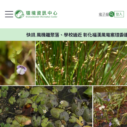
電子報
登入
快訊
風機離聚落、學校過近 彰化福漢風電案環委建議不