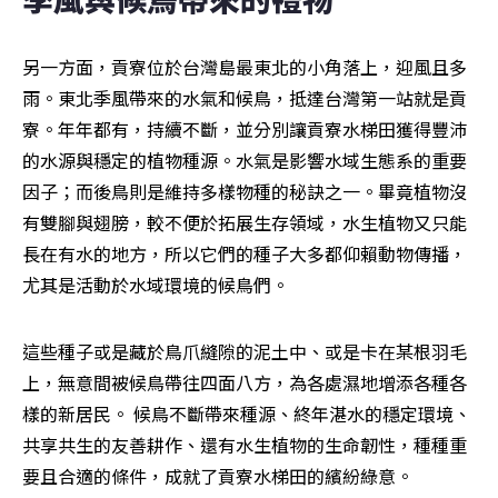
另一方面，貢寮位於台灣島最東北的小角落上，迎風且多
雨。東北季風帶來的水氣和候鳥，抵達台灣第一站就是貢
寮。年年都有，持續不斷，並分別讓貢寮水梯田獲得豐沛
的水源與穩定的植物種源。水氣是影響水域生態系的重要
因子；而後鳥則是維持多樣物種的秘訣之一。畢竟植物沒
有雙腳與翅膀，較不便於拓展生存領域，水生植物又只能
長在有水的地方，所以它們的種子大多都仰賴動物傳播，
尤其是活動於水域環境的候鳥們。
這些種子或是藏於鳥爪縫隙的泥土中、或是卡在某根羽毛
上，無意間被候鳥帶往四面八方，為各處濕地增添各種各
樣的新居民。 候鳥不斷帶來種源、終年湛水的穩定環境、
共享共生的友善耕作、還有水生植物的生命韌性，種種重
要且合適的條件，成就了貢寮水梯田的繽紛綠意。