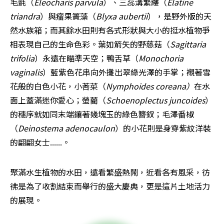
毛氈（
Eleocharis parvula
）、三蕊溝繁縷（
Elatine 
triandra
）與瘤果簀藻（
Blyxa aubertii
），是野外版的天
然水族箱；而其餘水田則有各式形狀與大小的挺水植物爭
相表現自己的生命色彩。葉如箭矢的野慈菇（
Sagittaria 
trifolia
）永遠在瞄準天空；鴨舌草（
Monochoria 
vaginalis
）藍紫色花串向外攤出翠綠光澤的手掌；襯著雪
花般的白色小花，小莕菜（
Nymphoides coreana）
在水
面上蓋滿迷你愛心；螢藺（
Schoenoplectus juncoides
）
的穗序就如同末端鑲著幾塊玉的綠色簪釵；毛澤番椒
（
Deinostema adenocaulon
）的小花則是身穿紫紋洋裝
的翩翩女士......。
聚滿水生植物的水田，遠看繁盛熱鬧，近看各有風采，彷
彿是為了收割結束而舉行的盛大慶典，更是這片土地活力
的展現。