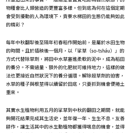
物種會比人類營造的更豐富多樣。但到底為何在這個定期
會受到擾動的人為環境下，貢寮水梯田的生態仍能夠如此
的精彩？
每年中秋翻犁後至隔年初春稻作開始前，是屬於水田生物
的時間。且於插秧後一個月，以「挲草（so-tsháu）」的
方式代替除草劑，將田中水草塞進柔軟的泥中，成為稻田
的養分。不需過量、額外的化肥就可維持地力，這樣的做
法也更接近自然狀況下的養分循環。解除殺草劑的迫害，
水草的種子與根莖得以續留於田底，只要抓到機會便捲土
重來。
其實水生植物利用五月的挲草到中秋的翻田之期間，就能
夠開花結果完成其生活史，並年復一年、生生不息。友善
耕作，讓生活其中的水生動植物都獲得喘息的機會，並得