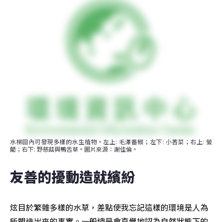
水梯田內可發現多樣的水生植物。左上: 毛澤番椒；左下: 小莕菜；右上: 螢
藺；右下: 野慈菇與鴨舌草。圖片來源：謝佳倫。
友善的擾動造就繽紛
炫目於繁雜多樣的水草，差點使我忘記這樣的環境是人為
所塑造出來的事實。一般總是會直覺地認為自然狀態下的