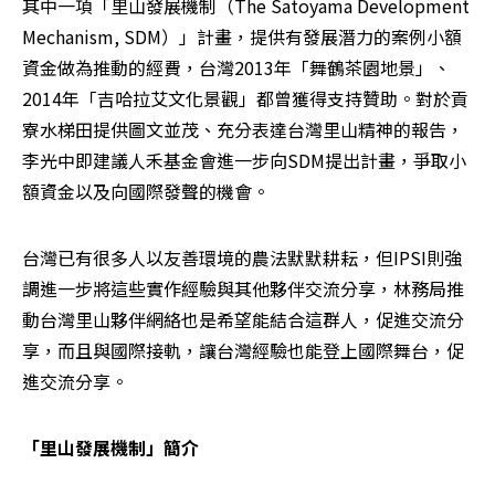
其中一項「里山發展機制（The Satoyama Development 
Mechanism, SDM）」計畫，提供有發展潛力的案例小額
資金做為推動的經費，台灣2013年「舞鶴茶園地景」、
2014年「吉哈拉艾文化景觀」都曾獲得支持贊助。對於貢
寮水梯田提供圖文並茂、充分表達台灣里山精神的報告，
李光中即建議人禾基金會進一步向SDM提出計畫，爭取小
額資金以及向國際發聲的機會。
台灣已有很多人以友善環境的農法默默耕耘，但IPSI則強
調進一步將這些實作經驗與其他夥伴交流分享，林務局推
動台灣里山夥伴網絡也是希望能結合這群人，促進交流分
享，而且與國際接軌，讓台灣經驗也能登上國際舞台，促
進交流分享。
「里山發展機制」簡介