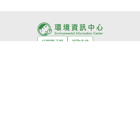
訂閱電子報
捐款支持
環境徵才
活動
關於我們
About us
編輯室自律公約
網站授權條款
常見問題
合作媒體
投稿須知
隱私權政策
獲獎紀錄
意見回饋
© Copyright 2026 環境資訊中心 版權所有
公益勸募字號：
衛部救字第1141364365號
服務信箱：
service@tnf.org.tw
投稿信箱：
infor@e-info.org.tw
客服電話：070-10101-666／02-2910-6000
地址：231023新北市新店區民權路48號3樓（近捷運大坪林站1號出口）