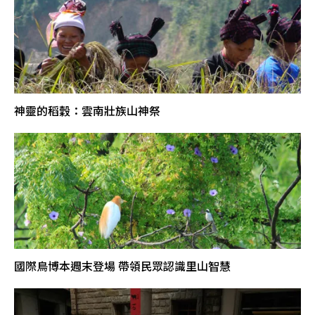
神靈的稻穀：雲南壯族山神祭
國際鳥博本週末登場 帶領民眾認識里山智慧