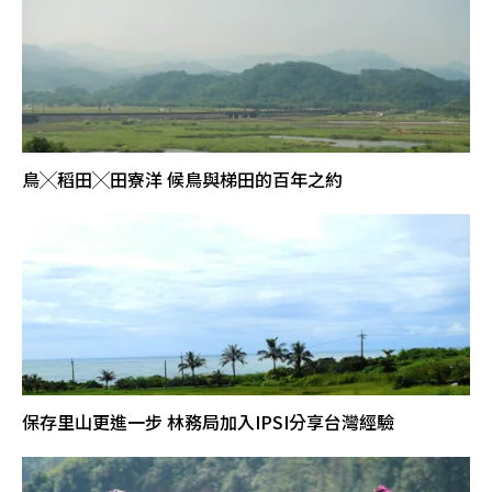
鳥╳稻田╳田寮洋 候鳥與梯田的百年之約
保存里山更進一步 林務局加入IPSI分享台灣經驗