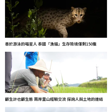
善於游泳的喵星人 泰國「漁貓」生存險境僅剩150隻
顧生計也顧生態 兩岸里山經驗交流 探詢人與土地的連結