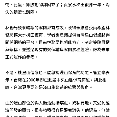
蛇、昆蟲、節肢動物都回來了；貢寮水梯田復育一年，消
失的蜻蜓也歸隊。
林務局幾個輔導的案例都有成效，使得永續會委員希望林
務局擴大水梯田復育；學者也建議提供台灣里山倡議夥伴
關係網絡的平台。目前林務局也朝此方向，制定策略目標
與架構，並透過現有的幾個輔導案例累積經驗，做為未來
正式運作的參考。
不過，談里山倡議也不能忽視淺山保育的功能。管立豪表
示，台灣在2000年即已劃設中央山脈保育廊道，與此相
較，台灣更重要的是淺山生態系的維繫與復育。
由於淺山都位於與人類活動接壤處，或私有地，又受到經
濟開發的壓力，很多物種很容易跟著消失。他認為，無論