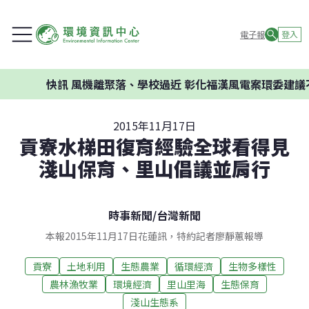
電子報
登入
快訊
風機離聚落、學校過近 彰化福漢風電案環委建議不應開發
2015年11月17日
貢寮水梯田復育經驗全球看得見
淺山保育、里山倡議並肩行
時事新聞
/
台灣新聞
本報2015年11月17日花蓮訊，特約記者廖靜蕙報導
貢寮
土地利用
生態農業
循環經濟
生物多樣性
農林漁牧業
環境經濟
里山里海
生態保育
淺山生態系