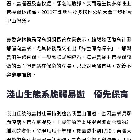
署、農糧署及畜牧處，卻毫無動靜。反而是生物多樣性主
管機關林務局，2011年即與生物多樣性公約大會同步推動
里山倡議。
農委會林務局保育組組長管立豪表示，雖然幾個復育計畫
都偏向農業，尤其林務局又推出「綠色保育標章」，都與
農田生態有關，一般民眾或許認為，這是農業主管機關該
做的事；但是站在保育的立場，只要對台灣有益，就義不
容辭要推動。
淺山生態系脆弱易逝　優先保育
淺山丘陵的農村社區特別適合談里山倡議，也因農業凋零
而沒落。管立豪提及，十幾年前曾委託學者調查台灣的3
種水蛇變化，發現短短十年間，數量減少到1/10；台灣大
田鱉復育計畫是另一個案例，昆蟲研究學者樂觀表示「小