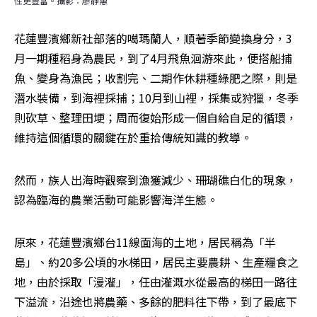
性更豐富。攝影：廖靜蕙
花蓮豐濱鄉新社部落的噶瑪蘭人，順著季節變換身分，3
月一期種稻身為農民，到了4月飛魚洄游來此，便搭船捕
魚、變身為漁民；收割完、二期作休耕種綠肥之際，則是
潛水裝備，到海裡採捕；10月到山裡，採集或狩獵，冬季
則砍草、整理田埂；周而復始形成一個自給自足的循環，
維持這個循環的關鍵在於重拾傳統知識的教導。
然而，族人出海時觀察到漁獲減少、珊瑚礁白化的現象，
認為臨海的農業活動可能影響海洋生態。
原來，花蓮豐濱鄉台11線面海的土地，居民稱為「半
島」、約20多公頃的水梯田，居民主要農耕、生產糧食之
地，由於採取「漫灌」，任由灌溉水從最高的梯田一路往
下溢流，沿途也將農藥、多餘的肥料往下帶，到了最底下