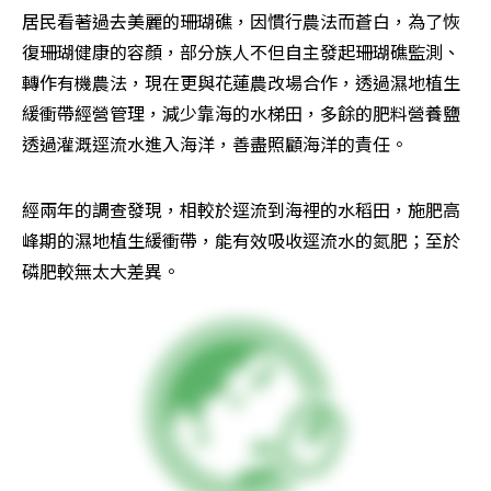
居民看著過去美麗的珊瑚礁，因慣行農法而蒼白，為了恢
復珊瑚健康的容顏，部分族人不但自主發起珊瑚礁監測、
轉作有機農法，現在更與花蓮農改場合作，透過濕地植生
緩衝帶經營管理，減少靠海的水梯田，多餘的肥料營養鹽
透過灌溉逕流水進入海洋，善盡照顧海洋的責任。
經兩年的調查發現，相較於逕流到海裡的水稻田，施肥高
峰期的濕地植生緩衝帶，能有效吸收逕流水的氮肥；至於
磷肥較無太大差異。