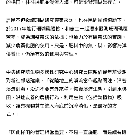
的梯田，往往過肥並漫流入海，可能影響珊瑚礁存亡。
居民不但邀請珊瑚研究專家來訪，也在民間團體協助下，
於2017年進行珊瑚礁體檢、和志工一起潛水觀測珊瑚礁覆
蓋率，成為調整農法的依據；也致力於有機農法的實踐，
減少農藥化肥的使用。只是，肥料中的氮、磷，影響海洋
優養化，仍須有效的使用與管理。
中央研究院生物多樣性研究中心研究員陳昭倫幾年前受邀
到新社部落建議，「從陸地上的溪流當作起點關注，沿著
溪流到海，沿途不要有外來種，恢復溪流生態，引到水梯
田，沿途友善的農耕行為，利用生物（包括動植物）吸
收，讓有機物質在進入海底前沉降消化，是最好的方
式。」
「因此梯田的管理相當重要，不是一直施肥，而是讓有機