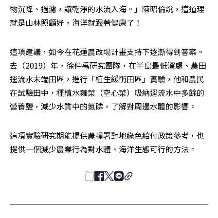
物沉降、過濾，讓乾淨的水流入海。」陳昭倫說，這道理
就是山林照顧好，海洋就跟著健康了！
這項建議，如今在花蓮農改場計畫支持下逐漸得到答案。
去（2019）年，徐仲禹研究團隊，在半島最低漥處、農田
逕流水末端田區，進行「植生緩衝田區」實驗，他和農民
在試驗田中，種植水蕹菜（空心菜）吸納逕流水中多餘的
營養鹽，減少水質中的氮磷，了解對周邊水體的影響。
這項實驗研究期能提供農糧署對地綠色給付政策參考，也
提供一個減少農業行為對水體、海洋生態可行的方法。