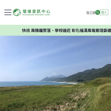
電子報
登入
快訊
風機離聚落、學校過近 彰化福漢風電案環委建議不應