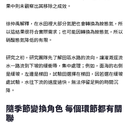
果中則未觀察出其移除之成效。
徐仲禹解釋，在水田裡大部分氮肥也會轉換為銨態氮，所
以這結果很符合實際需求；也可能因轉換為銨態氮，所以
硝酸態氮降低的有限。
研究之初，研究團隊先了解田區水路的流向，讓灌溉逕流
水一路流到下坡的緩衝帶，集中處理；例如，面海的右側
是緩坡，左邊是梯田，試驗田選擇在梯田，因若選在緩坡
處試驗，水往下流的速度過快，無法停留足夠的時間沉
降。
隨季節變換角色 每個環節都有關
聯