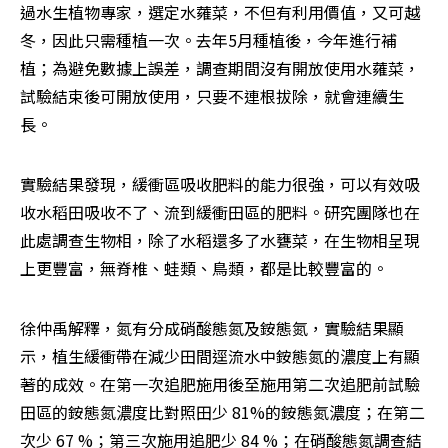
過水生植物專家，選定水蕹菜，不但有利用價值，又可越
冬，因此只需種植一次。去年5月種植後，今年進行補
植；為避免數據上誤差，調查期間沒有開放使用水蕹菜，
試驗結束後可開放使用，只要不連根拔除，就會連續生
長。
實驗結果發現，緩衝區吸收肥料的能力很強，可以有效吸
收水稻田吸收不了、流到緩衝田區的肥料。研究團隊也在
此處調查生物相，除了水稻還多了水甕菜，在生物相呈現
上更豐富，無脊椎、蛙類、鳥類，都是比較豐富的。
徐仲禹解釋，氮有分成硝酸態氮及銨態氮，實驗結果顯
示，植生緩衝帶在減少田間逕流水中銨態氮的濃度上有顯
著的成效。在第一次追肥施用後至施用第二次追肥前試驗
田區的銨態氮濃度比對照田少 81%的銨態氮濃度；在第二
次少 67 %；第三次施用追肥少 84 %；在硝酸態氮調查結