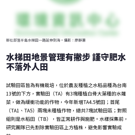
新社部落半島水梯田一路延伸到海。攝影：廖靜蕙
水梯田地景管理有撇步 謹守肥水
不落外人田
試驗田區皆為有機栽培，位於農友種植之水稻品種為台南
13號的下方，實驗田（TA）有3塊種植白骨大葉種的水蕹
菜，做為緩衝功能的作物，今年新增TA4.5號田；首尾
（TA1、TA5）兩塊未種植作物，總共7塊試驗田區；對照
組則是水稻田（TB），皆正常耕作與施肥。水樣採集前，
研究團隊已先割除實驗田區上方植株，避免影響實驗成