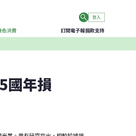
登入
綠色消費
訂閱電子報
捐款支持
5國年損
觀光業。曾有研究指出，相較於捕撈