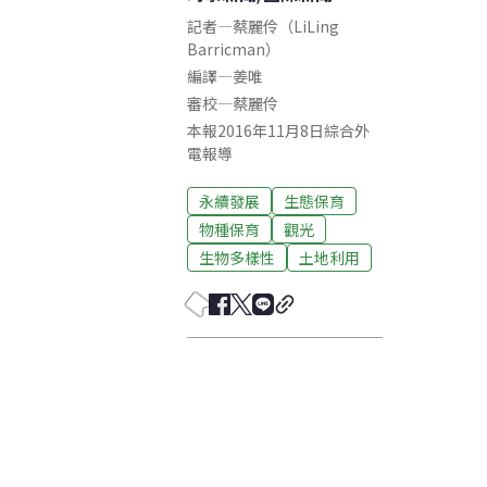
記者
—
蔡麗伶（LiLing
Barricman）
編譯
—
姜唯
審校
—
蔡麗伶
本報2016年11月8日綜合外
電報導
永續發展
生態保育
物種保育
觀光
生物多樣性
土地利用