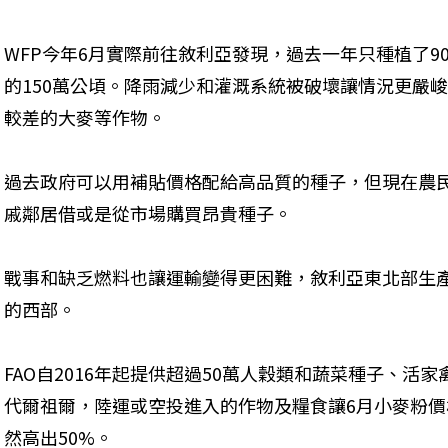
WFP今年6月實際前往敘利亞發現，過去一年只種植了9
的150萬公頃。降雨減少和灌溉系統被破壞讓情況更嚴
較差的大麥等作物。
過去政府可以用補貼價格配給高品質的種子，但現在農
戚鄰居借或是從市場購買昂貴種子。
戰事和缺乏燃料也讓運輸變得更困難，敘利亞東北部生
的西部。
FAO自2016年起提供超過50萬人穀類和蔬菜種子、活
代爾祖爾，陸運或空投進入的作物及糧食讓6月小麥粉價
然高出50%。