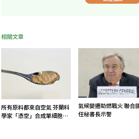
相關文章
氣候變遷助燃戰火 聯合
所有原料都來自空氣 芬蘭科
任秘書長示警
學家「憑空」合成單細胞蛋
白