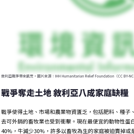
敘利亞戰爭帶來飢荒。圖片來源：IHH Humanitarian Relief Foundation（CC BY-NC-
戰爭奪走土地 敘利亞八成家庭缺糧
戰爭使得土地、市場和農業物資匱乏，包括肥料、種子
去可外銷的畜牧業也受到衝擊。現在最便宜的動物性蛋白
40%，牛減少30%，許多以畜牧為生的家庭被迫賣掉或