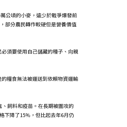
0萬公頃的小麥，遠少於戰爭爆發前
峻，部分農民轉作較硬但是營養價值
民必須要使用自己儲藏的種子、向親
產的糧食無法被運送到依賴物資運輸
家禽、飼料和疫苗。在長期被圍攻的
格下降了15%，但比起去年6月仍