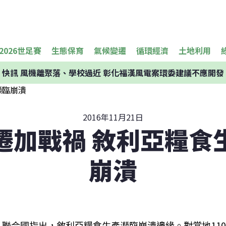
2026世足賽
生態保育
氣候變遷
循環經濟
土地利用
快訊
風機離聚落、學校過近 彰化福漢風電案環委建議不應開發
2016年11月21日
遷加戰禍 敘利亞糧食
崩潰
聯合國指出，敘利亞糧食生產瀕臨崩潰邊緣。對當地11