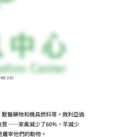
ND 2.0）
、獸醫藥物和機具燃料等。敘利亞過
質——家禽減少了60%，羊減少
是屠宰他們的動物。