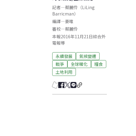
記者
—
蔡麗伶（LiLing
Barricman）
編譯
—
姜唯
審校
—
蔡麗伶
本報2016年11月21日綜合外
電報導
永續發展
氣候變遷
戰爭
全球暖化
糧食
土地利用