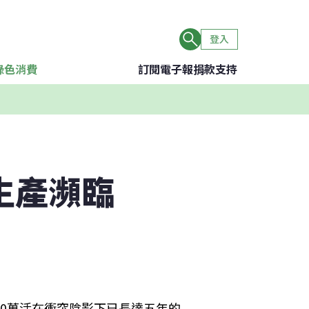
登入
綠色消費
訂閱電子報
捐款支持
生產瀕臨
00萬活在衝突陰影下已長達五年的