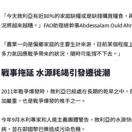
「今天敘利亞有近80%的家庭缺糧或是缺錢購買糧食，
況將越來越糟。」FAO助理總幹事Abdessalam Ould A
「農業一向是偏鄉家庭的主要生計來源，目前某個程度
多力氣因應戰爭帶來的狀況，隨時可能撐不下去。」
戰事拖延 水源耗竭引發遷徙潮
2011年戰爭爆發時，敘利亞已經處在長期的乾旱之中
加嚴重，也是戰爭爆發的推手之一。
今年9月水利專家和人道主義團體警告，敘利亞的水源
病，並在鄰國黎巴嫩造成污染危機。