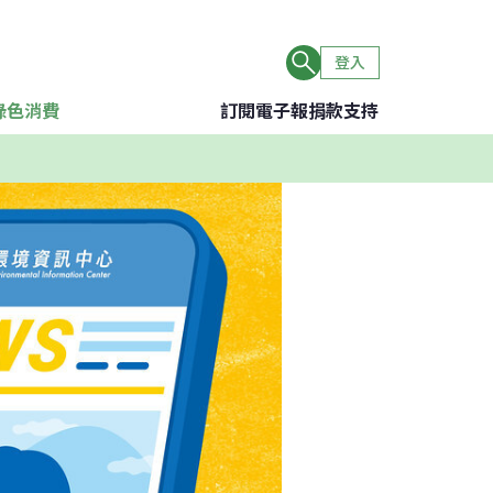
登入
綠色消費
訂閱電子報
捐款支持