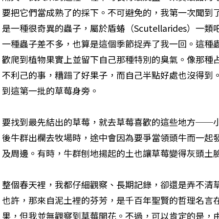
要把它們當成熟了的採下。不可避免的，我第一次聞到
是一種很奇異的蟲子，屬於盾蝽（Scutellarides
一種蟲子差不多，也算是這個季節捉弄了我一回。這種
歡爬到植物果實上並留下自己那種特別的臭氣。像那種
不利己的事，糟蹋了好果子，而自己半點好處也沒得到
到這第一批的草莓身旁。
要找到最先結出的草莓，就去草莓喜歡的這些地方──
後牛群出欄去牧場時，途中會因為要爭當領頭牛而一起
及周邊。有時，牛群刨地揚起的土也讓草莓變得灰頭土
整個春天裡，我都仔細觀察、長期記錄，卻還是弄不清
也許，那來自泥土裡的芬芳，是千百年聖賢的哲理名言
果，但我並無觀察到草莓開花。不過，可以肯定的是，