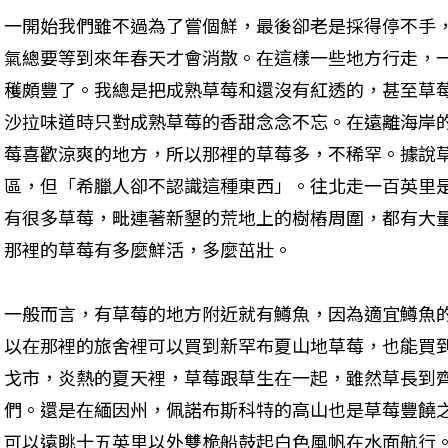
一開始我們雖不過為了嘗個鮮，最後卻老是採得停不手
氣總要等到來年春天才會消散。在這樣一些地方行走，
穫頗豐了。我總是把成熟草莓和還沒有紅透的，甚至草
沙拉味道時只對成熟草莓的香甜念念不忘。在遠離海岸
莓喜歡涼爽的地方，所以那裡的草莓多，不稀罕。據說
區，但「希臘人卻不認識這種東西」。往北走一百英里
有很多草莓，毗連著新墾的荒地上的樹樁周圍，都有大
那裡的草莓有多麼鮮活，多麼茁壯。
一般而言，有草莓的地方附近就有鱒魚，因為適宜鱒魚
以在那裡的旅舍裡可以買到新罕布夏山地草莓，也能買
戈市，炎熱的夏天裡，草莓跟草生在一起，雖然草長到
們。還是在緬因州，佩諾布斯科特的高山也是草莓豐饒
可以遠眺十五英里以外雙桅船鼓起白色風帆在水面航行