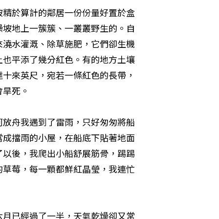
被精於算計的鄰居一份份量好置於盒
燥坡地上一簇簇、一叢叢野生的。自
來澆水灌溉、除草施肥，它們卻生機
土也平添了幾分紅色。有的地方土壤
達十來英尺，宛若一條紅色的長帶，
會旱死。
河放舟我遇到了雷雨，只好匆匆將船
當成擋雨的小屋，在船底下貼著地面
了以後，我爬出小船舒展筋骨，踢踢
的草莓，每一顆都鮮紅晶瑩，我連忙
六月已經過了一半，天氣乾燥卻又常