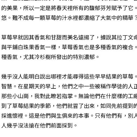
的美果，所以一定是將春天裡所有的馥郁芬芳賦予了它
悠。難不成每一顆草莓的汁水裡都濃縮了大氣中的精華
草莓早就因其香氣和甘甜而美名遠揚了，據說其拉丁文命名
與平鋪白珠果香氣一樣，草莓香氣也是多種香氣的複合
種香氣，尤其冷杉樹所發出的特別濃郁。
幾乎沒人能明白說出哪裡才能尋得這些早早結果的草莓
智慧。在星期天的早上，他們之中一些被稱作學徒的人
那些小山崗，我對此瞭若指掌。無論他們在什麼樣的工
到了草莓結果的季節，他們就冒了出來，如同先前提到
採進懷裡。這是他們與生俱來的本事。只有他們有，別
人幾乎沒法搶在他們前面採到。