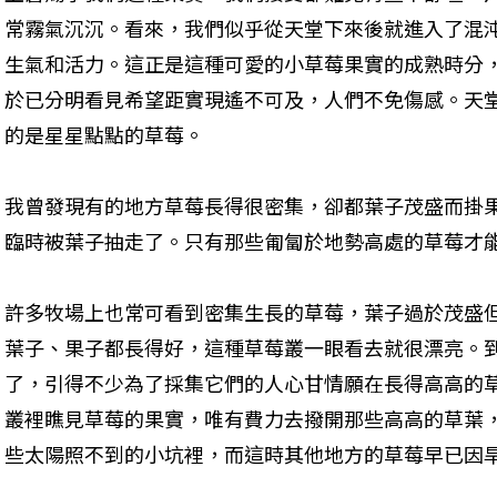
常霧氣沉沉。看來，我們似乎從天堂下來後就進入了混
生氣和活力。這正是這種可愛的小草莓果實的成熟時分
於已分明看見希望距實現遙不可及，人們不免傷感。天
的是星星點點的草莓。
我曾發現有的地方草莓長得很密集，卻都葉子茂盛而掛
臨時被葉子抽走了。只有那些匍匐於地勢高處的草莓才
許多牧場上也常可看到密集生長的草莓，葉子過於茂盛
葉子、果子都長得好，這種草莓叢一眼看去就很漂亮。
了，引得不少為了採集它們的人心甘情願在長得高高的
叢裡瞧見草莓的果實，唯有費力去撥開那些高高的草葉
些太陽照不到的小坑裡，而這時其他地方的草莓早已因