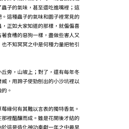
了蟲子的氣味，甚至還吃進嘴裡；這
）一類吧。這種蟲子的氣味和園子裡常見的
蟲，正如大家知道的那樣，就偏偏喜
占著食槽的惡狗一樣，盡做些害人又
。也不知冥冥之中是何種力量把牠引
小丘旁，山坡上；對了，還有每年冬
發威，用蹄子使勁刨出的小沙坑裡以
臉的。
草莓緣何有其難以言表的獨特香氣。
在那裡醞釀而成。雖是花開後才結的
由於這是造化神功奉獻一年之中最早