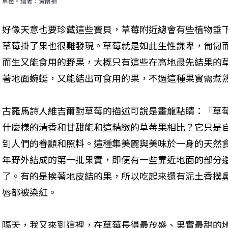
草莓。繪者：黃南禎
好像天意也要珍藏這些寶貝，草莓附近總會有些植物垂
草莓掛了果也很難發現。草莓就是如此生性謙卑，匍匐
而生又能食用的野果，大概只有這些在高地最先結果的
著地面蜿蜒，又能結出可食用的果，不過這種果實需煮
古羅馬詩人維吉爾對草莓的描述可說是畫龍點睛：「草莓
什麼樣的清香和甘甜能和這精緻的草莓果相比？它只是
到人們的眷顧和照料。這種集美麗與美味於一身的天然
年野外結成的第一批果實，即便有一些靠近地面的部分
了。有的是挨著地皮結的果，所以吃起來還有泥土香撲
唇都被染紅。
隔天，我又來到這裡，在草莓長得最茂盛、果實最甜的