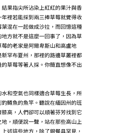
，結果指尖所沾染上紅紅的果汁與香
一年裡若能採到兩三捧草莓就覺得收
莓葉混在一起做成沙拉，而回憶這種
的地方就不是這麼一回事了，因為草
草莓的老家是阿爾卑斯山和高盧地
是新罕布夏州，那裡的路邊草叢裡都
量的草莓等著人採。你簡直想像不出
的水和空氣也同樣適合草莓生長，所
到釣鱒魚的魚竿。聽說在緬因州的班
齊膝高，人們卻可以順著芬芳找到它
之地，順便說一聲，站在那些高山上
。上述這些地方，除了銀餐具罕見，