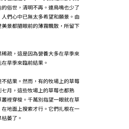
沌的俗世，清明不再。連鳥鳴也少了
，人們心中已無太多希望和願景。由
堂美景都隨眼前的薄霧飄散，所留下
果稀疏，這是因為營養大多在旱季來
能在旱季來臨前結果。
但不結果。然而，有的牧場上的草莓
到七月，這些牧場上的草莓也都熟
草叢裡穿梭。千萬別指望一眼就在草
，在地面上搜索才行。它們扎根在一
旱枯萎了。