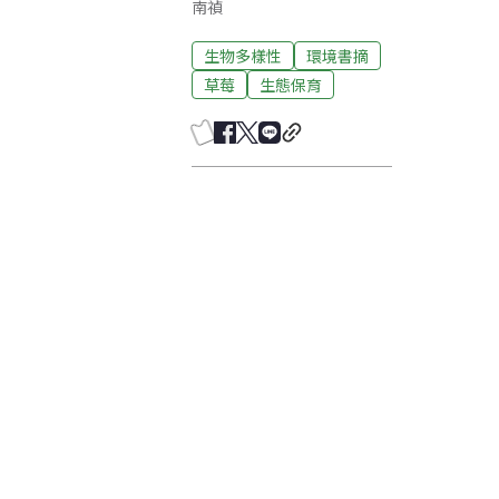
南禎
生物多樣性
環境書摘
草莓
生態保育