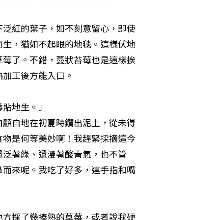
下泛紅的葉子，如不刻意留心，即使
而生，猶如不起眼的地毯。這樣伏地
草莓了。不錯，蔓狀苔莓也是這樣挨
熟加工後方能入口。
貼地生。」

自顧自地在初夏時鑽出泥土，從未得
食物是何等美妙啊！我趕緊採摘這今
還泛著綠、還漫著酸青氣，也不管
鼻而來呢。我吃了好多，連手指和嘴
地方採了幾捧熟的草莓，或者說我硬