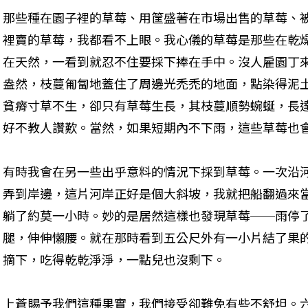
那些種在園子裡的草莓、用筐盛著在市場出售的草莓、
裡賣的草莓，我都看不上眼。我心儀的草莓是那些在乾
在天然，一看到就忍不住要採下捧在手中。沒人雇園丁
盎然，枝蔓匍匐地蓋住了周邊光禿禿的地面，點染得泥
貧瘠寸草不生，卻只有草莓生長，其枝蔓順勢蜿蜒，長
好不教人讚歎。當然，如果短期內不下雨，這些草莓也
有時我會在另一些出乎意料的情況下採到草莓。一次沿
弄到岸邊，這片河岸正好是個大斜坡，我就把船翻過來
躺了約莫一小時。妙的是居然這樣也發現草莓──雨停
腿，伸伸懶腰。就在那時看到五公尺外有一小片結了果
摘下，吃得乾乾淨淨，一點兒也沒剩下。
上蒼賜予我們這種果實，我們接受卻難免有些不舒坦。