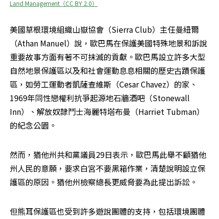
Land Management（CC BY 2.0）
美國草根環境組織山嶽協會（Sierra Club）主任曼紐爾
（Athan Manuel）說，歐巴馬在保護美國特殊地景和訴說
重要故事方面有著不可抹滅的貢獻。歐巴馬設立許多大型
自然地景保護區以及和社會運動息息相關的歷史古蹟保護
區，如勞工運動者凱薩查維斯（Cesar Chavez）的家、
1969年同性戀權利抗爭起源地石牆酒吧（Stonewall 
Inn）、解放奴隸鬥士海麗特塔布曼（Harriet Tubman）
的紀念公園。
然而，猶他州共和黨議員29日表示，歐巴馬此舉不顧猶他
州人民的意願，要求白宮不要黑箱作業，清楚說明設立保
護區的原因。猶他州檢察總長更威脅要為此提出訴訟。
但熊耳保護區也受到許多遊說團體的支持，包括環境團體