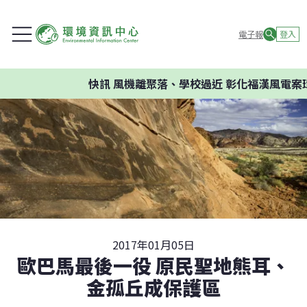
電子報
登入
快訊
風機離聚落、學校過近 彰化福漢風電案環委
2017年01月05日
歐巴馬最後一役 原民聖地熊耳、
金孤丘成保護區