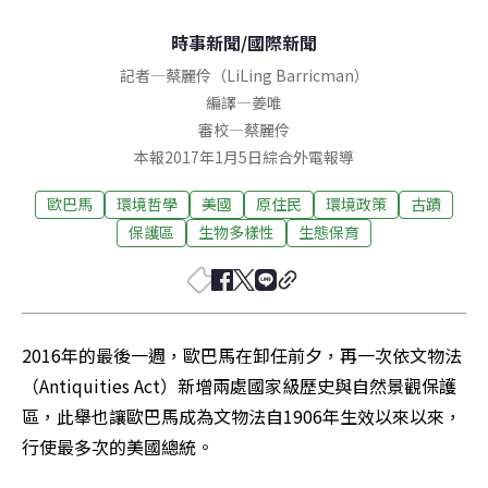
時事新聞
/
國際新聞
記者
—
蔡麗伶（LiLing Barricman）
編譯
—
姜唯
審校
—
蔡麗伶
本報2017年1月5日綜合外電報導
歐巴馬
環境哲學
美國
原住民
環境政策
古蹟
保護區
生物多樣性
生態保育
2016年的最後一週，歐巴馬在卸任前夕，再一次依文物法
（Antiquities Act）新增兩處國家級歷史與自然景觀保護
區，此舉也讓歐巴馬成為文物法自1906年生效以來以來，
行使最多次的美國總統。