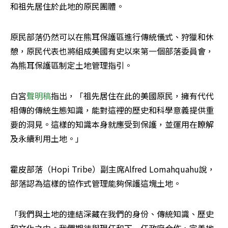
和祖先居住於此地的原民團體。
原民部落仍然可以在熊耳保護區進行傳統儀式、狩獵和休
憩，原民代表也將組成美國有史以來第一個部落委員會，
為熊耳保護區制定土地管理指引。
白宮
聲明稿
指出，「祖先居住在此的美國原民，擁有代代
相傳的傳統生態知識，能對這裡的歷史和科學意義提供重
要的洞見。這樣的知識本身就應受到保護，並運用在瞭解
及永續利用土地。」
霍皮部落（Hopi Tribe）副主席Alfred Lomahquahu說，
部落認為這樣的協作式管理能夠保護這塊土地。
「我們與土地的連結深藏在我們的身份、傳統知識、歷史
和文化之中。我們期待與現任和下一任政府合作，完善地