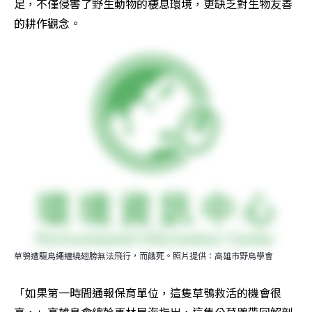
足，不僅侵害了野生動物的棲息環境，更缺乏對生物友善
的耕作觀念。
草鴞遭驅鳥繩纏繞翅膀無法飛行，而餓死。照片提供：高雄市野鳥學會
「如果第一時間通報保育單位，這隻草鴞救活的機會很