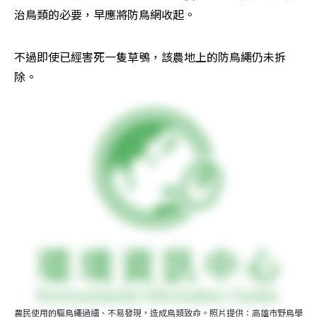
治鳥類的必要，早應將防鳥網收起。
不過即使已經害死一隻草鴞，該農地上的防鳥繩仍未拆
除。
農民使用的驅鳥繩過細、不易發現，造成鳥類致命。照片提供：高雄市野鳥學