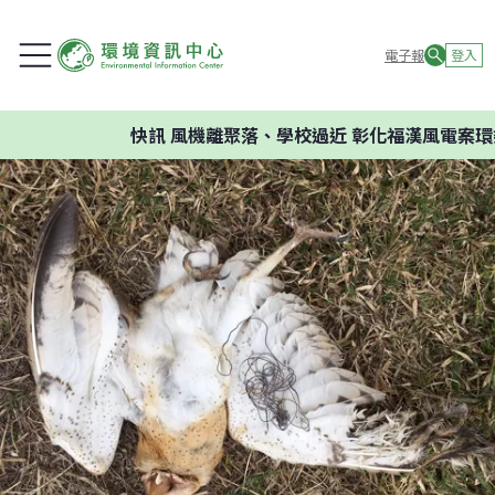
電子報
登入
快訊
風機離聚落、學校過近 彰化福漢風電案環委建議不