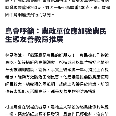
高，」高雄鳥會總幹事林昆海指出，這隻公草鴞帶回解剖
時發現體重僅260克，對照一般公鳥體重400克，很可能是
因中鳥網無法飛行而餓死。
鳥會呼籲：農政單位應加強農民
生態友善教育推廣
林昆海說，「貓頭鷹是農民的好朋友！」農民擔心作物被
鳥吃，架設過細的鳥網繩索，卻造成可以幫忙捕捉老鼠的
草鴞被細繩纏繞、割傷，事實上貓頭鷹一年可捕捉上百隻
老鼠，能夠有效防治田間鼠害。他建議農民要防鳥應使用
網目較大、線較粗的隔離網，或綁上彩帶易於辨識，坊間
也有太陽能人形驅鳥器，都是友善生物的防鳥措施。
根據鳥會在現場的觀察，農地主人架設的驅鳥繩像釣魚線
一樣，繩索過細鳥類不易發現，且農作已經收割，沒有防