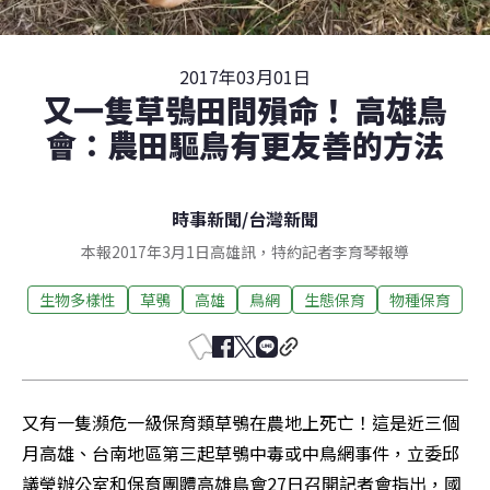
2017年03月01日
又一隻草鴞田間殞命！ 高雄鳥
會：農田驅鳥有更友善的方法
時事新聞
/
台灣新聞
本報2017年3月1日高雄訊，特約記者李育琴報導
生物多樣性
草鴞
高雄
鳥網
生態保育
物種保育
又有一隻瀕危一級保育類草鴞在農地上死亡！這是近三個
月高雄、台南地區第三起草鴞中毒或中鳥網事件，立委邱
議瑩辦公室和保育團體高雄鳥會27日召開記者會指出，國