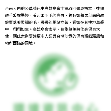
台南大內的公草鴞已由高雄鳥會申請取回做成標本，雖然
體重較標準輕，看起來羽毛仍豐盈，獨特如蘋果剖面的顏
盤覆蓋著柔細的毛，長長的腿站立著，猶如在其棲地草叢
中，栩栩如生。高雄鳥會表示，這隻草鴞將化身保育大
使，藉此案例要讓更多人認識台灣珍貴的保育類貓頭鷹和
牠所面臨的困境。