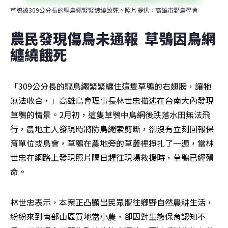
草鴞被309公分長的驅鳥繩緊緊纏繞致死。照片提供：高雄市野鳥學會
農民發現傷鳥未通報  草鴞因鳥網
纏繞餓死
「309公分長的驅鳥繩緊緊纏住這隻草鴞的右翅膀，讓牠
無法收合，」高雄鳥會理事長林世忠描述在台南大內發現
草鴞的情景。2月初，這隻草鴞中鳥網後跌落水田無法飛
行，農地主人發現時將防鳥繩索剪斷，卻沒有立刻回報保
育單位或鳥會，草鴞在農地旁的草叢裡掙扎了一週，當林
世忠在網路上發現照片隔日趕往現場救援時，草鴞已經殞
命。
林世忠表示，本案正凸顯出民眾嚮往鄉野自然農耕生活，
紛紛來到南部山區買地當小農，卻因對生態保育認知不