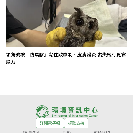
領角鴞被「防鳥膠」黏住致斷羽、皮膚發炎 喪失飛行覓食
能力
訂閱電子報
捐款支持
環境徵才
活動
關於我們