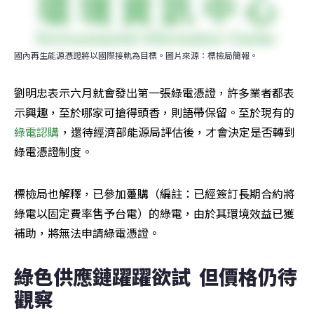
國內再生能源憑證將以國際接軌為目標。圖片來源：標檢局簡報。
劉明忠表示六月就會發出第一張綠電憑證，許多業者都表
示興趣，至於哪家可搶得頭香，則語帶保留。至於現有的
綠電認購
，還待經濟部能源局評估後，才會決定是否轉到
綠電憑證制度。
標檢局也解釋，已參加躉購（編註：已經簽訂長期合約將
綠電以固定費率售予台電）的綠電，由於其環境效益已獲
補助，將無法申請綠電憑證。
綠色供應鏈躍躍欲試  但價格仍待
觀察