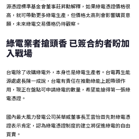
源憑證標準基金會董事莊昇勳解釋，如果綠電憑證價格很
高，就可帶動更多綠電生產，但價格太高則會影響購買意
願，未來綠電交易價格仍待觀察。
綠電業者搶頭香 已簽合約者盼加
入戰場   
台電除了收購綠電外，本身也是綠電生產者。台電再生能
源處處長陳一成說，台電有責任在推動綠能上起帶頭作
用，現正在盤點可申請綠電的數量，希望能搶得第一張綠
電憑證。
國內最大風力發電公司英華威董事長王雲怡首先對綠電憑
證表示肯定，認為綠電憑證制度的建立將促進綠電的自由
買賣。