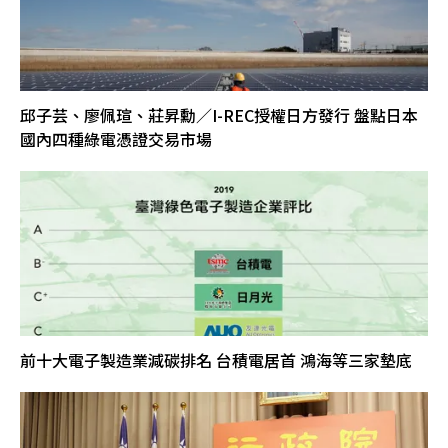
邱子芸、廖佩瑄、莊昇勳／I-REC授權日方發行 盤點日本
國內四種綠電憑證交易市場
前十大電子製造業減碳排名 台積電居首 鴻海等三家墊底