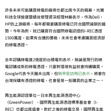
許多未來可能購買綠電的廠商也都出席今天的揭幕。光寶
科技全球營運暨績效管理資深經理林籐表示，作為Dell，
HP的上游廠商，每年都需要購買綠電已符合國際減碳的趨
勢。今年為例，就已購買符合國際綠電認證的I-REC憑證
1500萬度，如果有合適的價格，未來也會考慮購買經濟部
的綠電憑證。
去年認購綠電達2億度的台積電則表示，無論是現行的綠
電認購或新的綠電憑證，只要對環境有益就會持續購買。
Google代表今天雖未出席，但
稍早受訪時已表示
，將會在
台灣採購有憑證的綠電，也會是第一批購買的企業之一。
再生能源認證單位－日本再生能源憑證中心
（GreenPower）、國際再生能源憑證標準基金會（I-
REC）也都出席盛會。對於之後的綠電交易，國際再生能