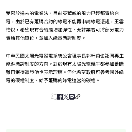
受限於過去的電業法，目前英華威的風力已經都賣給台
電，由於已有躉購合約的綠電不能再申請綠電憑證，王雲
怡說，希望現有合約能增加彈性，允許業者可將部分電力
賣給其他單位，並加入綠電憑證制度。
中華民國太陽光電發電系統公會理事長郭軒甫也認同再生
能源憑證制度的方向。對於現有太陽光電幾乎都參加躉購
難再獲得憑證他也表示理解。但他希望政府可參考國外綠
電的碳權制度，給予躉購的綠電適當的碳權。