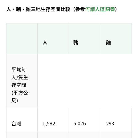
人、豬、雞三地生存空間比較（參考
何謂人道飼養
）
人
豬
雞
平均每
人/隻生
存空間
(平方公
尺)
台灣
1,582
5,076
293