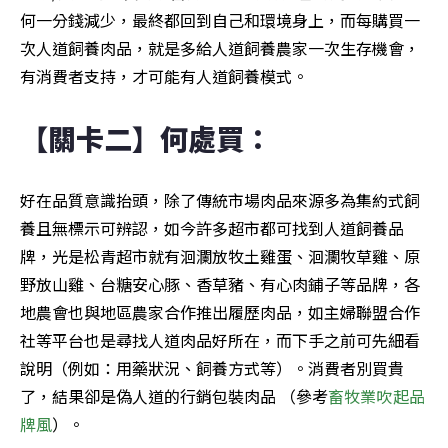
何一分錢減少，最終都回到自己和環境身上，而每購買一
次人道飼養肉品，就是多給人道飼養農家一次生存機會，
有消費者支持，才可能有人道飼養模式。
【關卡二】何處買：
好在品質意識抬頭，除了傳統市場肉品來源多為集約式飼
養且無標示可辨認，如今許多超市都可找到人道飼養品
牌，光是松青超市就有洄瀾放牧土雞蛋、洄瀾牧草雞、原
野放山雞、台糖安心豚、香草豬、有心肉鋪子等品牌，各
地農會也與地區農家合作推出履歷肉品，如主婦聯盟合作
社等平台也是尋找人道肉品好所在，而下手之前可先細看
說明（例如：用藥狀況、飼養方式等）。消費者別買貴
了，結果卻是偽人道的行銷包裝肉品 （參考
畜牧業吹起品
牌風
）。