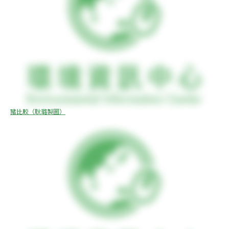
豬比較（耿璐製圖）