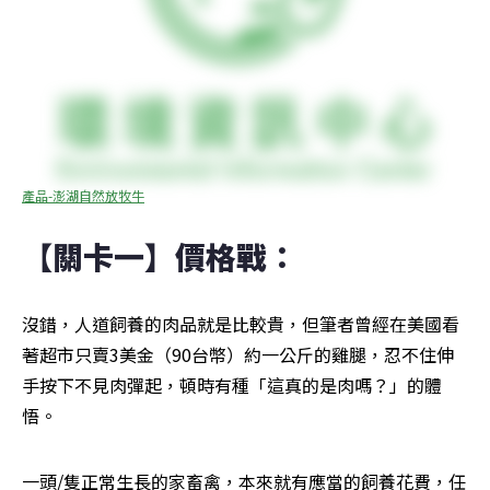
產品-澎湖自然放牧牛
【關卡一】價格戰：
沒錯，人道飼養的肉品就是比較貴，但筆者曾經在美國看
著超市只賣3美金（90台幣）約一公斤的雞腿，忍不住伸
手按下不見肉彈起，頓時有種「這真的是肉嗎？」的體
悟。
一頭/隻正常生長的家畜禽，本來就有應當的飼養花費，任