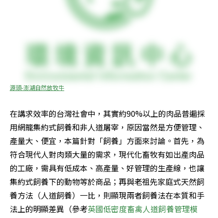
源頭-澎湖自然放牧牛
在講求效率的台灣社會中，其實約90%以上的肉品普遍採
用網籠集約式飼養和非人道屠宰，原因當然是方便管理、
產量大、便宜，本篇針對「飼養」方面來討論。首先，為
符合現代人對肉類大量的需求，現代化畜牧有如出產肉品
的工廠，需具有低成本、高產量、好管理的生產線，也讓
集約式飼養下的動物等於商品；再與老祖先家庭式天然飼
養方法（人道飼養）一比，則顯現兩者飼養法在本質和手
法上的明顯差異（參考
英國低密度畜禽人道飼養管理模