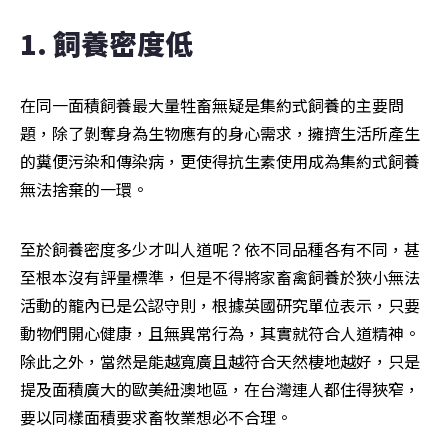
1. 飼養密度低
在同一面積飼養最大量牲畜無疑是集約式飼養的主要問
題，除了剝奪身為生物應有的身心需求，擁擠生活所產生
的糞便污染和傳染病，更使得抗生素使用成為集約式飼養
無法捨棄的一環。
至於飼養密度多少才叫人道呢？依不同品種各有不同，甚
至根本沒有評量標準，但是不得將家畜禽飼養於狹小無法
活動的籠內已是公認守則，根據英國研究單位表示，只要
動物們開心健康，且無異常行為，其實就符合人道精神。
除此之外，當然是能越寬廣且越符合天然棲地越好，只是
提及面積廣大的歐美紐澳地區，在台灣連人都住得狹窄，
要以同樣面積要求畜牧業想必不合理。