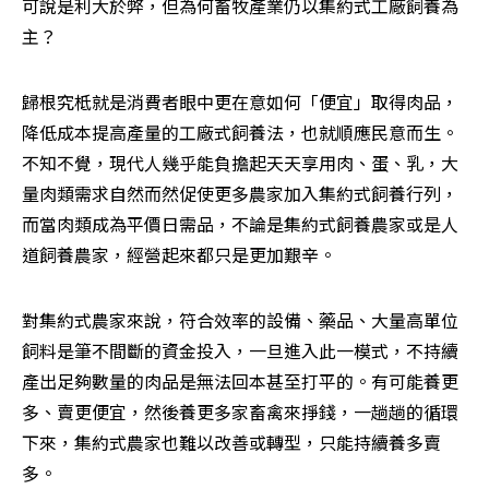
可說是利大於弊，但為何畜牧產業仍以集約式工廠飼養為
主？
歸根究柢就是消費者眼中更在意如何「便宜」取得肉品，
降低成本提高產量的工廠式飼養法，也就順應民意而生。
不知不覺，現代人幾乎能負擔起天天享用肉、蛋、乳，大
量肉類需求自然而然促使更多農家加入集約式飼養行列，
而當肉類成為平價日需品，不論是集約式飼養農家或是人
道飼養農家，經營起來都只是更加艱辛。
對集約式農家來說，符合效率的設備、藥品、大量高單位
飼料是筆不間斷的資金投入，一旦進入此一模式，不持續
產出足夠數量的肉品是無法回本甚至打平的。有可能養更
多、賣更便宜，然後養更多家畜禽來掙錢，一趟趟的循環
下來，集約式農家也難以改善或轉型，只能持續養多賣
多。