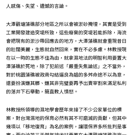
人感傷、失望、遺憾的言論。
大潭觀塘藻礁部分地區之所以會被淤砂掩埋，其實是受到
工業開發建造突堤所致，這些廢棄的突堤若能拆除，海流
會把現有的淤沙帶回應去的地方，大潭藻礁就會重現昔日
的壯闊美麗，生態就自然回來，實在不必多慮。林教授現
在以一時的生態不佳為由，就拿濕地法的明智利用要置大
潭藻礁於死地，除了犯前述「嚴重失焦論述」之不當外，
對於桃園藻礁被政商勾結逼良為娼的多舛命途不以為意，
還要扮演嫌其髒、嫌其非完璧要再予出賣宰割來滿足私利
的落井下石舉動，簡直教人憤怒。
林教授所領導的濕地學會歷年來接了不少公家單位的標
案，對台灣濕地的保育必然有其不可磨滅的貢獻，但其中
幾項以「移地復育」為名的案例，讓環保界多所批判是事
實。而中油第三天然氣接收站要蓋在大潭觀塘藻礁海岸一