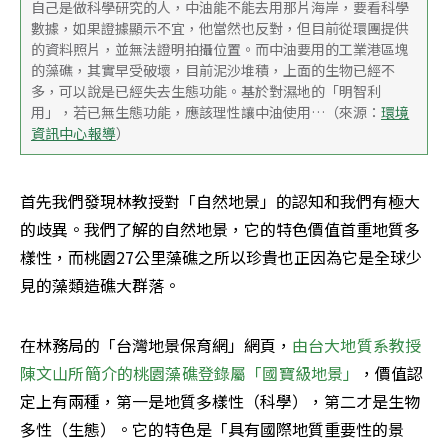
自己是做科學研究的人，中油能不能去用那片海岸，要看科學
數據，如果證據顯示不宜，他當然也反對，但目前從環團提供
的資料照片，並無法證明拍攝位置。而中油要用的工業港區塊
的藻礁，其實早受破壞，目前泥沙堆積，上面的生物已經不
多，可以說是已經失去生態功能。基於對濕地的「明智利
用」，若已無生態功能，應該理性讓中油使用…（來源：
環境
資訊中心報導
）
首先我們發現林教授對「自然地景」的認知和我們有極大
的歧異。我們了解的自然地景，它的特色價值首重地質多
樣性，而桃園27公里藻礁之所以珍貴也正因為它是全球少
見的藻類造礁大群落。
在林務局的「台灣地景保育網」網頁，
由台大地質系教授
陳文山所簡介的桃園藻礁登錄屬「國寶級地景」
，價值認
定上有兩種，第一是地質多樣性（科學），第二才是生物
多性（生態）。它的特色是「具有國際地質重要性的景