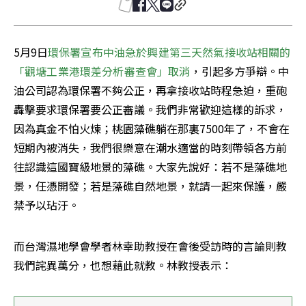
5月9日
環保署宣布中油急於興建第三天然氣接收站相關的
「觀塘工業港環差分析審查會」取消
，引起多方爭辯。中
油公司認為環保署不夠公正，再拿接收站時程急迫，重砲
轟擊要求環保署要公正審議。我們非常歡迎這樣的訴求，
因為真金不怕火煉；桃園藻礁躺在那裏7500年了，不會在
短期內被消失，我們很樂意在潮水適當的時刻帶領各方前
往認識這國寶級地景的藻礁。大家先說好：若不是藻礁地
景，任憑開發；若是藻礁自然地景，就請一起來保護，嚴
禁予以玷汙。
而台灣濕地學會學者林幸助教授在會後受訪時的言論則教
我們詫異萬分，也想藉此就教。林教授表示：