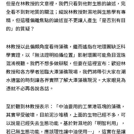
但是在林教授的文意裡，我們只看到他對生態的論述，完
全看不到對地質的關注；縱說林教授對濕地與生態學有專
精，但這種偏離焦點的論述豈不更讓人產生「是否別有目
的」的質疑？
林教授以此偏頗角度看待藻礁，繼而遙指在地環團缺乏科
學實證，以「無法證明拍攝位置」影射環團可能魚目混珠
混淆視聽。我們不想多做辯駁，但要在這裡宣布：歡迎林
教授和各方學者蒞臨大潭藻礁現場，我們將帶引大家在潮
水適當的時刻讓各界實際了解大潭藻礁現況。大家眼見為
憑就不必再各說各話。
至於聽到林教授表示：「中油要用的工業港區塊的藻礁，
其實早受破壞，目前泥沙堆積，上面的生物已經不多，可
以說是已經失去生態功能。基於對濕地的「明智利用」，
若已無生態功能，應該理性讓中油使用…」，這實在是讓