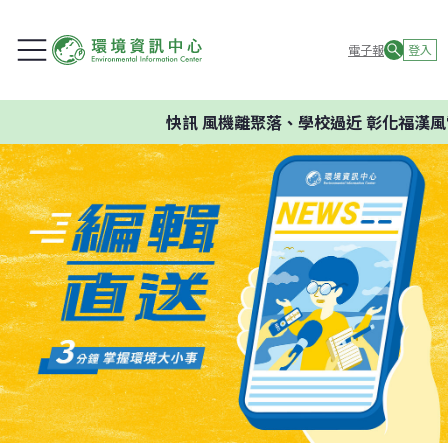
電子報
登入
快訊
風機離聚落、學校過近 彰化福漢風