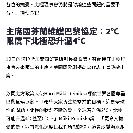
各位的擔憂。北極理事會仍將是討論這些問題的重要平
台。」提勒森說。
主席國芬蘭維護巴黎協定：2℃
限度下北極恐升溫4℃  
12日的阿拉斯加菲爾班克斯部長級會議，芬蘭接任北極理
事會未來兩年的主席。美國國務卿提勒森代表川普政權出
席。
芬蘭北方政策大使Harri Mäki-Reinikka呼籲世界各國尊重
巴黎氣候協定。「希望大家專注於當前的目標，這是全球
性的問題。北極的狀況不斷改變。全球若升溫2℃，北極
可能升溫4℃甚至6℃。」Mäki-Reinikka說，「更令人擔
憂的是，冰雪融化速度比我們所想的快，這會改變海水組