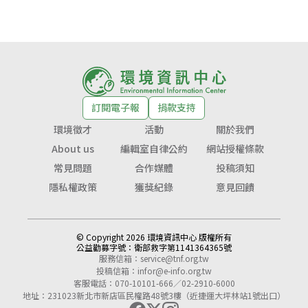
訂閱電子報
捐款支持
環境徵才
活動
關於我們
About us
編輯室自律公約
網站授權條款
常見問題
合作媒體
投稿須知
隱私權政策
獲獎紀錄
意見回饋
© Copyright 2026 環境資訊中心 版權所有
公益勸募字號：
衛部救字第1141364365號
服務信箱：
service@tnf.org.tw
投稿信箱：
infor@e-info.org.tw
客服電話：070-10101-666／02-2910-6000
地址：231023新北市新店區民權路48號3樓（近捷運大坪林站1號出口）