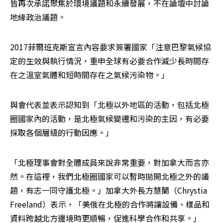
皆再次承諾聚焦於環境議題和永續發展，不在論壇中討論
地緣政治議題。
2017菲爾班克斯宣言內容要求簽署國家「注意巴黎氣候協
定的生效與執行情況，重申全球有必要合作減少長時間存
在之溫室氣體和短時間存在之氣候污染物。」
與會代表並表示認知到「北極以外地區的活動，包括北極
圈國家內的活動，是北極氣候變遷和污染的主因，有必要
採取各個層級的行動因應。」
「北極理事會對全體成員來說非常重要，對加拿大而言亦
然。在這裡，我們北極圈國家可以暫時拋開北極之外的議
題，有志一同守護北極。」加拿大外長方慧蘭（Chrystia 
Freeland）表示，「美俄在北極的合作將讓設備、樣品和
資料跨越北方邊境時更順暢，促進科學合作和共享。」