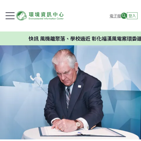
電子報
登入
快訊
風機離聚落、學校過近 彰化福漢風電案環委建議