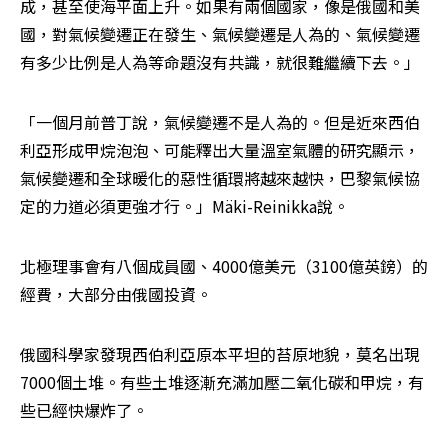
成，甚至使海平面上升。如果有兩個國家，像是俄國和美
國，對氣候變遷正在發生、氣候變遷是人為的、氣候變遷
有多少比例是人為等命題沒有共識，就很難繼續下去。」
「一個月前普丁說，氣候變遷不是人為的。但是近來西伯
利亞形成甲烷泡泡、可能釋出大量溫室氣體的研究顯示，
氣候變遷和全球暖化的惡性循環將越來越快，巴黎氣候協
定的力道必須更強才行。」Mäki-Reinikka說。
北極理事會有八個成員國、4000億美元（3100億英鎊）的
經費，大部分由俄國投資。
俄國科學家發現西伯利亞原本平坦的苔原地貌，莫名出現
7000個土堆。有些土堆逐漸充滿加壓二氧化碳和甲烷，有
些已經快爆炸了。