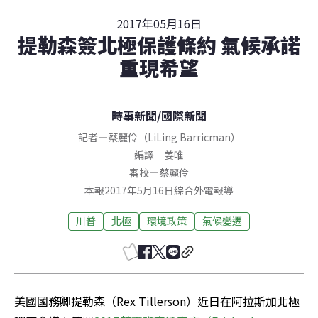
2017年05月16日
提勒森簽北極保護條約 氣候承諾
重現希望
時事新聞
/
國際新聞
記者
—
蔡麗伶（LiLing Barricman）
編譯
—
姜唯
審校
—
蔡麗伶
本報2017年5月16日綜合外電報導
川普
北極
環境政策
氣候變遷
美國國務卿提勒森（Rex Tillerson）近日在阿拉斯加北極