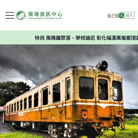
電子報
登入
快訊
風機離聚落、學校過近 彰化福漢風電案環委建