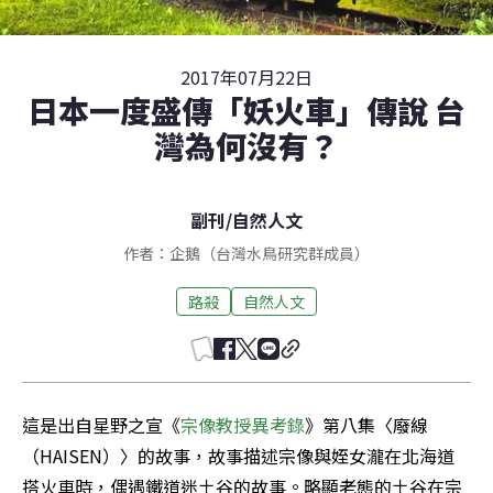
2017年07月22日
日本一度盛傳「妖火車」傳說 台
灣為何沒有？
副刊
/
自然人文
作者：企鵝（台灣水鳥研究群成員）
路殺
自然人文
這是出自星野之宣《
宗像教授異考錄
》第八集〈廢線
（HAISEN）〉的故事，故事描述宗像與姪女瀧在北海道
搭火車時，偶遇鐵道迷土谷的故事。略顯老態的土谷在宗