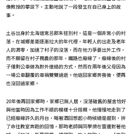
像教授的攀談下，主動地說了一段發生在自已身上的故
事。
土谷出身於北海道常呂郡朱毬別村，這是一個非常小的村
落，在城鄉差距逐漸拉大的年代裡，年輕人的出走及老年
人的凋零，加速了村子的沒落，而在他力爭要出外工作，
而不願留在村子務農的那年，鐵路也廢線了。廢線後的村
子僅剩公車做為對外連絡的方式，然而在兩年後父母因為
一場公車翻覆的車禍雙雙過逝。他返回家鄉奔喪後，便再
也沒回過家鄉。
20年後再回家鄉時，家鄉已無人居，沒落破舊的屋舍恰好
與他當時因為工作不順的模樣十分搭襯。他慢慢地走到了
已經廢線許久的月台，喝著酒回想起小時候總是遲到，拚
了命往教室奔跑的回憶，那時老師與同學擠在窗邊對著他