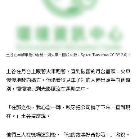
土谷在半醉半醒中看見一列火車。圖片來源：Syuzo Tsushima(CC BY 2.0)。
土谷在月台上跟著火車跑著，直到破舊的月台盡頭，火車
慢慢地駛向遠方，他還看得見車子裡的人伸出頭手向他道
別，慢慢地只剩光影隱沒在黑暗之中。
「在那之後，我心念一轉，咬牙把公司撐了下來，直到現
在。」土谷這麼說。
他們三人在機場道別後，「他的故事好奇妙哦！」瀧說。