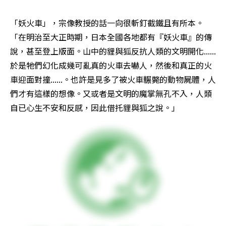
「妖火車」，宗像教授的話一向很斬釘截鐵且有所本。
「在明治至大正時期，日本全國各地都有『妖火車』的傳
說，甚至登上版面。山中的貍與狐反抗人類的文明開化......
於是牠們幻化成幾可亂真的火車去嚇人，然後和真正的火
車迎面對撞......。也許是見多了被火車輾斃的動物屍體，人
們才有這樣的想像。又或者是文明的魔掌無孔不入，人類
自已心生不安和反感，因此借托貍與狐之說。」