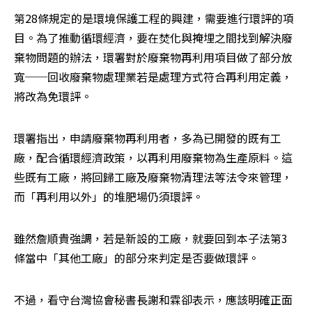
第28條規定的是環境保護工程的興建，需要進行環評的項
目。為了推動循環經濟，要在焚化與掩埋之間找到解決廢
棄物問題的辦法，環署對於廢棄物再利用項目做了部分放
寬──回收廢棄物處理業若是處理方式符合再利用定義，
將改為免環評。
環署指出，申請廢棄物再利用者，多為已開發的既有工
廠，配合循環經濟政策，以再利用廢棄物為生產原料。這
些既有工廠，將回歸工廠及廢棄物清理法等法令來管理，
而「再利用以外」的堆肥場仍須環評。
雖然詹順貴強調，若是新設的工廠，就要回到本子法第3
條當中「其他工廠」的部分來判定是否要做環評。
不過，看守台灣協會秘書長謝和霖卻表示，應該明確正面