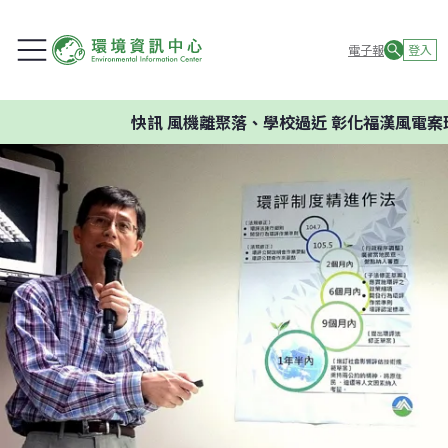
電子報
登入
快訊
風機離聚落、學校過近 彰化福漢風電案環