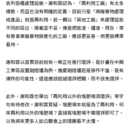
表列各種處理設施。謝和霖認為，「再利用工廠」有太多
樣態，而且也沒有明確的定義，目前只是「將廢棄物處理
成產品」就是再利用。若一概以「其他工廠」來處理這些
不同的區位、規範並不妥，像是把底渣、爐渣、飛灰、等
有害事業廢棄物無害化的工廠，應該更妥善、用更高標準
看待。
謝和霖以苗栗目前就有一案正在進行環評，是計畫在中興
工業區設置融熔爐為例。擔憂融熔爐若是操作不當，是有
爆炸的可能性，還是應該經過環評把關，而不該免環評。
此外，謝和霖也舉出「再利用以外的堆肥場須環評」等字
句有待修改。謝和霖質疑，堆肥場本就是為了再利用，何
來再利用以外的堆肥場？直接寫堆肥場不需環評即可了，
以免將來更多人如公聽會上的環團看不太懂。