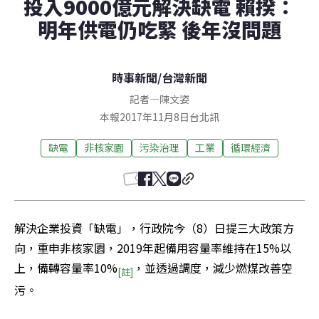
投入9000億元解決缺電 賴揆：
明年供電仍吃緊 後年沒問題
時事新聞
/
台灣新聞
記者
—
陳文姿
本報2017年11月8日台北訊
缺電
非核家園
污染治理
工業
循環經濟
解決企業投資「缺電」，行政院今（8）日提三大政策方
向，重申非核家園，2019年起備用容量率維持在15%以
上，備轉容量率10%
，並透過調度，減少燃煤改善空
[註]
污。