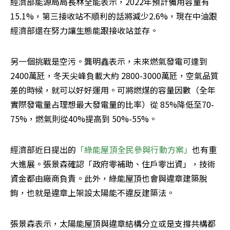
經濟部能源局局長林全能表示，2022年預計備用容量有
15.1%，第三接收站不順利的話將減少2.6%，現在中油跟
經濟部還在努力讓生態能跟接收站並存。
另一個挑戰是空污。龔明鑫表示，未來燃氣發電可達到
2400萬瓩，冬天尖峰負載大約 2800-3000萬瓩，空氣品質
差的時候，就可以好好運用。可將燃煤的容量因數（全年
實際發電量占理想最大發電量的比率）從 85%降低至70-
75%，燃氣則從40%提高到 50%-55%。
經濟部近日提出的
「綠能屋頂全民參與行動方案」
也有重
大進展。張景森確認「政府零補助、住戶零出資」，技術
資金都由廠商負責。此外，綠能屋頂也會與違章建築脫
鉤，也就是違章上架設太陽能不違反建築法。
張景森表示，太陽能屋頂與違章結構分立或是支撐共構都