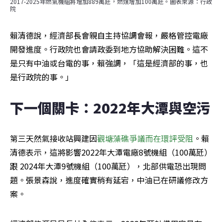
2017-2025年燃氣機組將增加889萬瓩，燃煤增加100萬瓩。圖表來源：行政
院
賴清德說，經濟部長會親自主持協調會報，嚴格管控電廠
開發進度。行政院也會請政委到地方協助解決困難。這不
是只有中油或台電的事，賴強調，「這是經濟部的事，也
是行政院的事。」
下一個關卡：2022年大潭與空污
第三天然氣接收站興建因
觀塘藻礁爭議而在環評受阻
。賴
清德表示，這將影響2022年大潭電廠8號機組（100萬瓩）
跟 2024年大潭9號機組（100萬瓩），北部供電恐出現問
題。張景森說，進度確實稍有延宕，中油已在研議修改方
案。