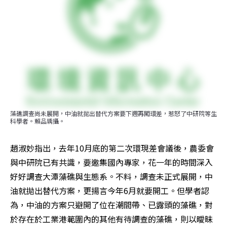
藻礁調查尚未展開，中油就拋出替代方案要下週再闖環差，惹怒了中研院等生
科學者。賴品瑀攝。
趙淑妙指出，去年10月底的第二次環現差會議後，農委會
與中研院已有共識，要邀集國內專家，花一年的時間深入
好好調查大潭藻礁與生態系。不料，調查未正式展開，中
油就拋出替代方案，更揚言今年6月就要開工。但學者認
為，中油的方案只避開了位在潮間帶、已露頭的藻礁，對
於存在於工業港範圍內的其他有待調查的藻礁，則以曖昧