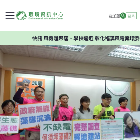
電子報
登入
快訊
風機離聚落、學校過近 彰化福漢風電案環委建議不