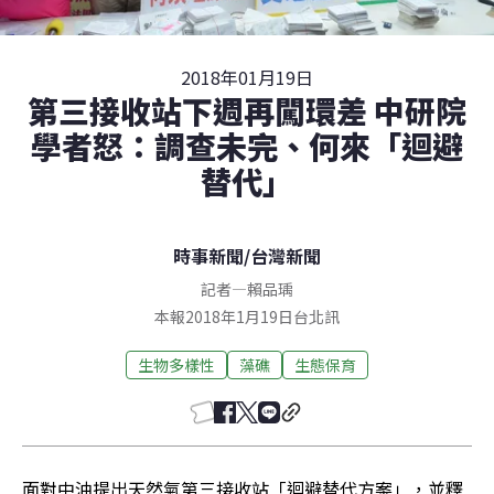
2018年01月19日
第三接收站下週再闖環差 中研院
學者怒：調查未完、何來「迴避
替代」
時事新聞
/
台灣新聞
記者
—
賴品瑀
本報2018年1月19日台北訊
生物多樣性
藻礁
生態保育
面對中油提出天然氣第三接收站「迴避替代方案」，並釋