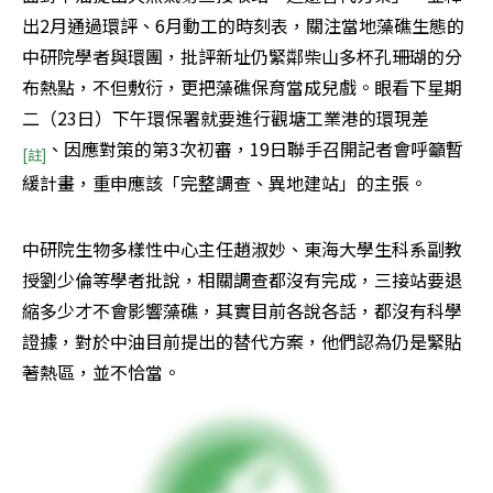
出2月通過環評、6月動工的時刻表，關注當地藻礁生態的
中研院學者與環團，批評新址仍緊鄰柴山多杯孔珊瑚的分
布熱點，不但敷衍，更把藻礁保育當成兒戲。眼看下星期
二（23日）下午環保署就要進行觀塘工業港的環現差
、因應對策的第3次初審，19日聯手召開記者會呼籲暫
[註]
緩計畫，重申應該「完整調查、異地建站」的主張。
中研院生物多樣性中心主任趙淑妙、東海大學生科系副教
授劉少倫等學者批說，相關調查都沒有完成，三接站要退
縮多少才不會影響藻礁，其實目前各說各話，都沒有科學
證據，對於中油目前提出的替代方案，他們認為仍是緊貼
著熱區，並不恰當。