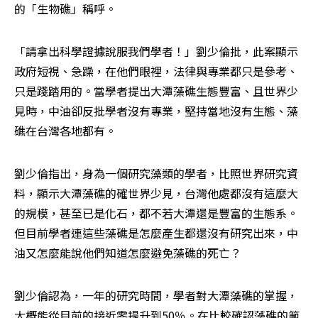
的「生物礁」稱呼。
「請拿出科學證據說服我們學者！」劉少倫批，此案顯示
政府短視、急躁，在他們眼裡，法律與專業都只是參考、
只是踐踏用的。當學者提出大潭藻礁生態豐富、且世界少
見時，中油卻反批學者沒有專業，堅持當地沒有生態、藻
礁在台灣各地都有。
劉少倫指出，身為一個研究藻類的學者，比照世界研究資
料，顯示大潭藻礁的確世界少見，台灣他處都沒有這麼大
的規模，甚至已是化石，都不若大潭還是豐富的生態系。
但目前學者連這些藻礁是怎麼產生都還沒有研究出來，中
油又怎麼能說他們知道怎麼避免藻礁的死亡？
劉少倫認為，一年的研究時間，學者對大潭藻礁的掌握，
大概能從目前的接近零提升到50％。在比較確認藻礁的範