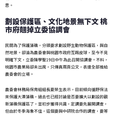
思。
劃設保護區、文化地景無下文 桃
市府翹掉立委協調會
民間為了保護藻礁，分頭要求劃設野生動物保護區，與自
然地景。卻淪為農委會與桃園市政府互踢皮球，至今不見
明確下文，立委陳學聖19日中午為此召開協調會。不料，
桃園市農業局卻未出席，只傳真兩頁公文，表達全部推給
農委會的立場。
農委會林務局保育組組長夏榮生表示，目前傾向循野保法
來保護大潭藻礁，過去也已經討論是否要擴大以劃設的觀
新藻礁保護區了，並初步獲得共識，定調要先展開調查，
但由於冬季海象不佳，這個要與中研院合作的調查，要等