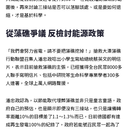
圍後，再來討論三接站是否可以落腳該處、或是要如何退
縮，才是基於科學。
從藻礁爭議 反檢討能源政策 
「我們會努力省電，請不要把藻礁挖掉！」搶救大潭藻礁
行動聯盟召集人潘忠政唸出小學生寫給總統蔡英文的明信
片，表示目前搶救藻礁的主張，已經獲得全台民眾8000多
人聯手寫明信片、包括中研院等生命科學專業學者300多
人連署，全球上萬人網路聲援。
潘忠政認為，以節能取代埋葬藻礁並非只是童言童語，政
府自己的預估，也是顯示即便沒有三接站，也只是讓備轉
率距離10％的目標差了1.1～1.3％而已，日前德國都有達
成再生發電100％的紀錄了，政府若能號召民眾一起為了