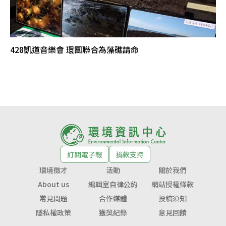
428凱道音樂會 環團聯合為藻礁請命
訂閱電子報
捐款支持
環境徵才
活動
關於我們
About us
編輯室自律公約
網站授權條款
常見問題
合作媒體
投稿須知
隱私權政策
獲獎紀錄
意見回饋