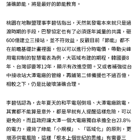
藻礁節能，將是最好的節能教育。
桃園在地聯盟理事李碧恬指出，天然氣發電本來就只是過
渡時期的手段，巴黎協定也有了必須逐年減量的共識，砸
600億建立三接站，並不符效益，反觀目前「節能」都不
在前瞻基礎計畫裡面，但以可以進行分時電價，帶動尖峰
用電抑制的智慧電表為例，大區域布建的期程，韓國要8
年、台灣卻要等12年，顯示有改進空間。又或者補強從台
中接收站大潭電廠的管線，再鋪第二條備援也不過百億，
相較之下，仍是比破壞藻礁合理。
李碧恬認為，去年夏天的和平電塔倒塌、大潭電廠跳電，
其實都不能算是意外，都是早就有人提醒這樣危險，可以
避免的。而且政府讓大潭一個大電廠獨自承擔全台23.8％
的電力，違背了綠能「小規模」、「區域化」的原則，更
增添供電風險，這樣「根本上個世紀的思維」有需要三