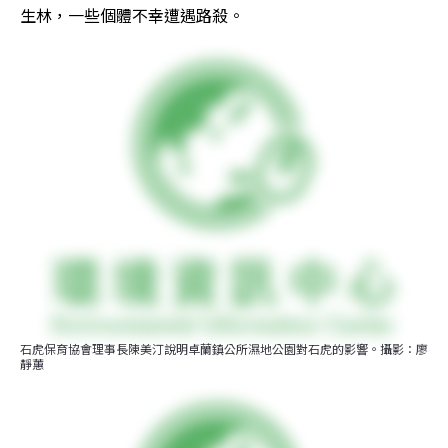
生林，一些個體不幸遭遇路殺。
石虎保育協會理事長陳美汀說明卓蘭鎮公所濕地公園對石虎的影響。攝影：廖
靜蕙