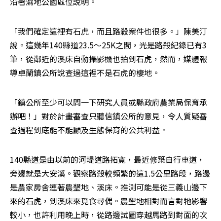
沿著濕地公園區位說明。
「我們確定這裡有石虎，而且路殺案件也很多。」陳美汀
說。這幾年140縣道23.5～25K之間，光是路殺紀錄已有3
筆，從鄰近的溪床自動攝影機也拍到石虎，然而，媒體報
導卓蘭鎮公所說查過這裡不是石虎的棲地。
「鎮公所至少可以問一下研究人員或縣政府農業局保育承
辦吧！」對於計畫審查只聽信鎮公所的意見，令人質疑審
查過程到底能不能顧及生態保育的公共利益。
140縣道是由以前的河堤道路拓寬，最近修築自行車道，
旁邊就是大安溪。觀察路殺較頻繁的這1.5公里路段，路邊
是農家房舍連著農墾地、溪床。推測可能是從三義山邊下
來的石虎，到溪床來覓食尋偶。農墾地相對而言對牠影響
較小，也許利用晚上時，從路邊試圖穿越馬路到對面的次