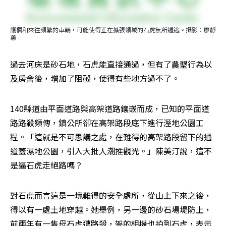
護欄和來往頻繁的車輛，可能使得正在擴張領域的石虎無所遁逃。攝影：廖靜
蕙
過去河床是砂石地，石虎能直接通過，但有了農墾行為以
及房舍後，增加了阻礙，使得有些地方過不了。
140縣道由平面道路與高架道路鑲嵌而成，已知的平面道
路路殺頻傳，鎮公所卻在高架路段底下進行溼地公園工
程。「這就是不可思議之處，在難得的高架路段留下的通
道蓋濕地公園，引入大批人潮推觀光。」陳美汀說，這不
是逼石虎走絕路嗎？
對石虎而言這是一塊難得的安全處所，從山上下來之後，
得以有一處土地穿越。她舉例，另一邊的砂石場堤防上，
前兩年有一隻母石虎遭路殺，架的相機也拍到石虎，表示