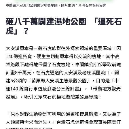
卓蘭鎮大安濕地公園預定地衛星圖。圖片來源：台灣石虎保育協會
砸八千萬闢建濕地公園  「逼死石
虎」？
大安溪原本是三義石虎族群往外探索領域的重要區域，因
140縣道拓寬，硬生生切割原本得以交流的棲地。其中高
架路段下難得地保留了石虎棲地，卓蘭鎮公所卻爭取前瞻
計畫8千萬元，在石虎通道的大安溪及老庄溪匯流口，闢
建5公頃的「苗栗縣大安溪生態景觀公園」，目的是「串
連140 線自行車道及浪漫台三線計畫」，「帶動地方觀光
發展」，吸引民眾來石虎棲地遊憩兼發展綠能。
「原本對野生動物是可利用的通道和棲息環境，又要為了
人類遊憩需求而消失。」台灣石虎保育協會理事長陳美汀