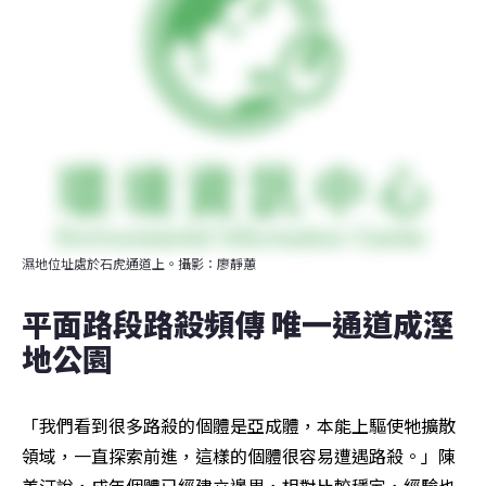
濕地位址處於石虎通道上。攝影：廖靜蕙
平面路段路殺頻傳 唯一通道成溼
地公園
「我們看到很多路殺的個體是亞成體，本能上驅使牠擴散
領域，一直探索前進，這樣的個體很容易遭遇路殺。」陳