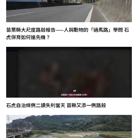
苗栗縣大尺度路殺報告——人與動物的「過馬路」學問 石
虎保育如何搶先機？
石虎自治條例二讀失利當天 苗縣又添一例路殺