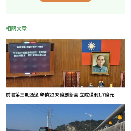
相關文章
前瞻第三期通過 舉債2298億創新高 立院僅刪1.7億元