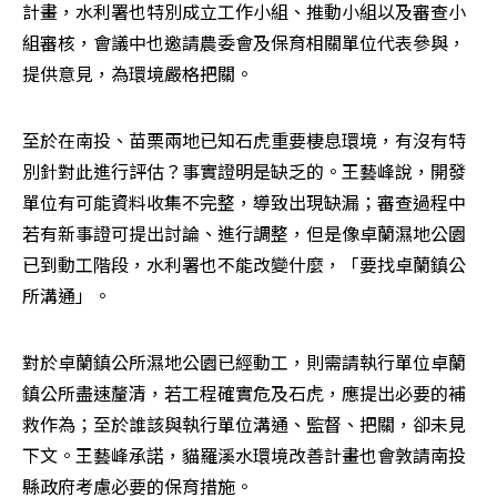
計畫，水利署也特別成立工作小組、推動小組以及審查小
組審核，會議中也邀請農委會及保育相關單位代表參與，
提供意見，為環境嚴格把關。
至於在南投、苗栗兩地已知石虎重要棲息環境，有沒有特
別針對此進行評估？事實證明是缺乏的。王藝峰說，開發
單位有可能資料收集不完整，導致出現缺漏；審查過程中
若有新事證可提出討論、進行調整，但是像卓蘭濕地公園
已到動工階段，水利署也不能改變什麼，「要找卓蘭鎮公
所溝通」。
對於卓蘭鎮公所濕地公園已經動工，則需請執行單位卓蘭
鎮公所盡速釐清，若工程確實危及石虎，應提出必要的補
救作為；至於誰該與執行單位溝通、監督、把關，卻未見
下文。王藝峰承諾，貓羅溪水環境改善計畫也會敦請南投
縣政府考慮必要的保育措施。