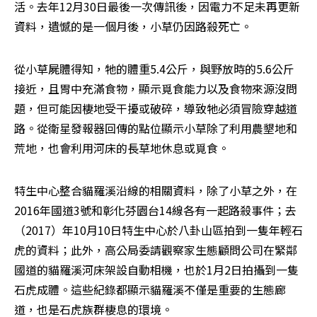
活。去年12月30日最後一次傳訊後，因電力不足未再更新
資料，遺憾的是一個月後，小草仍因路殺死亡。
從小草屍體得知，牠的體重5.4公斤，與野放時的5.6公斤
接近，且胃中充滿食物，顯示覓食能力以及食物來源沒問
題，但可能因棲地受干擾或破碎，導致牠必須冒險穿越道
路。從衛星發報器回傳的點位顯示小草除了利用農墾地和
荒地，也會利用河床的長草地休息或覓食。
特生中心整合貓羅溪沿線的相關資料，除了小草之外，在
2016年國道3號和彰化芬園台14線各有一起路殺事件；去
（2017）年10月10日特生中心於八卦山區拍到一隻年輕石
虎的資料；此外，高公局委請觀察家生態顧問公司在緊鄰
國道的貓羅溪河床架設自動相機，也於1月2日拍攝到一隻
石虎成體。這些紀錄都顯示貓羅溪不僅是重要的生態廊
道，也是石虎族群棲息的環境。