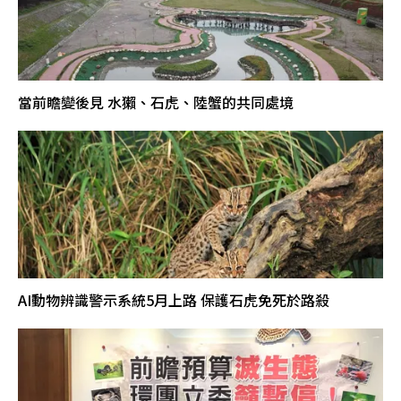
當前瞻變後見 水獺、石虎、陸蟹的共同處境
AI動物辨識警示系統5月上路 保護石虎免死於路殺