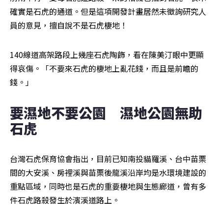
確實是石虎的通道。但是這項開發計畫居然未徵詢研究人
員的意見，擅自說不是石虎棲地！
140線道高架路段上幾座石虎陶飾，看在陳美汀眼中更顯
得哀傷。「不要來石虎的棲地上亂花錢，而且是前瞻的
錢。」
要濕地不要公園　濕地公園無助
石虎
台灣石虎保育協會指出，目前已知南投貓羅溪、台中苗栗
間的大安溪、房裡溪與苗栗後龍溪沿岸均是水環境建設的
重點區域，同時也是石虎的重要棲地與生態廊道，曾有多
件石虎路殺發生於濱溪道路上。