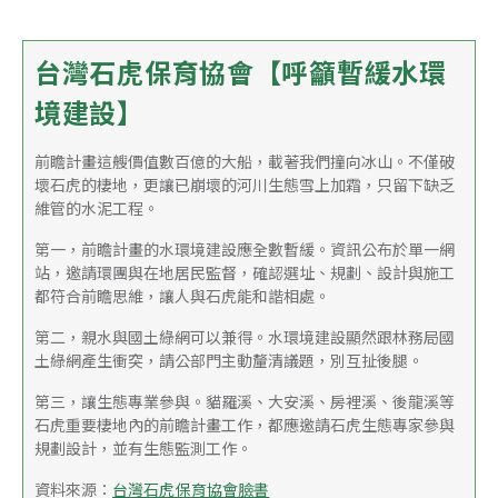
台灣石虎保育協會【呼籲暫緩水環
境建設】
前瞻計畫這艘價值數百億的大船，載著我們撞向冰山。不僅破
壞石虎的棲地，更讓已崩壞的河川生態雪上加霜，只留下缺乏
維管的水泥工程。
第一，前瞻計畫的水環境建設應全數暫緩。資訊公布於單一網
站，邀請環團與在地居民監督，確認選址、規劃、設計與施工
都符合前瞻思維，讓人與石虎能和諧相處。
第二，親水與國土綠網可以兼得。水環境建設顯然跟林務局國
土綠網產生衝突，請公部門主動釐清議題，別互扯後腿。
第三，讓生態專業參與。貓羅溪、大安溪、房裡溪、後龍溪等
石虎重要棲地內的前瞻計畫工作，都應邀請石虎生態專家參與
規劃設計，並有生態監測工作。
資料來源：
台灣石虎保育協會臉書