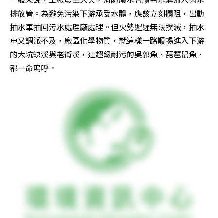
排放管。為避免污染下游承受水體，應該立刻攔阻，出動
抽水車抽回污水處理廠處理。但火勢遲遲無法撲滅，抽水
車又調派不及，廠區化學物質，就這樣一路順暢進入下游
的大坑缺溪與老街溪，連超級耐污的吳郭魚、琵琶鼠魚，
都一命嗚呼。