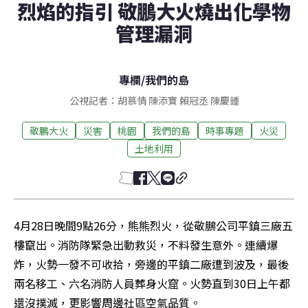
烈焰的指引 敬鵬大火燒出化學物
管理漏洞
專欄
/
我們的島
公視記者：胡慕情 陳添寶 賴冠丞 陳慶鍾
敬鵬大火
災害
桃園
我們的島
時事專題
火災
土地利用
4月28日晚間9點26分，熊熊烈火，從敬鵬公司平鎮三廠五
樓竄出。消防隊緊急出動救災，不料發生意外。連續爆
炸，火勢一發不可收拾，旁邊的平鎮二廠遭到波及，最後
兩名移工、六名消防人員葬身火窟。火勢直到30日上午都
還沒撲滅，更影響周邊社區空氣品質。