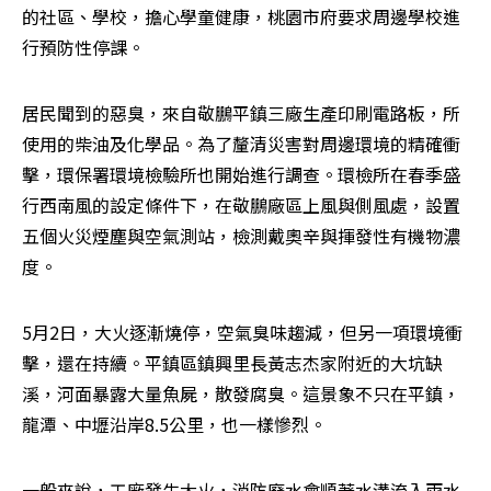
的社區、學校，擔心學童健康，桃園市府要求周邊學校進
行預防性停課。
居民聞到的惡臭，來自敬鵬平鎮三廠生產印刷電路板，所
使用的柴油及化學品。為了釐清災害對周邊環境的精確衝
擊，環保署環境檢驗所也開始進行調查。環檢所在春季盛
行西南風的設定條件下，在敬鵬廠區上風與側風處，設置
五個火災煙塵與空氣測站，檢測戴奧辛與揮發性有機物濃
度。
5月2日，大火逐漸燒停，空氣臭味趨減，但另一項環境衝
擊，還在持續。平鎮區鎮興里長黃志杰家附近的大坑缺
溪，河面暴露大量魚屍，散發腐臭。這景象不只在平鎮，
龍潭、中壢沿岸8.5公里，也一樣慘烈。
一般來說，工廠發生大火，消防廢水會順著水溝流入雨水