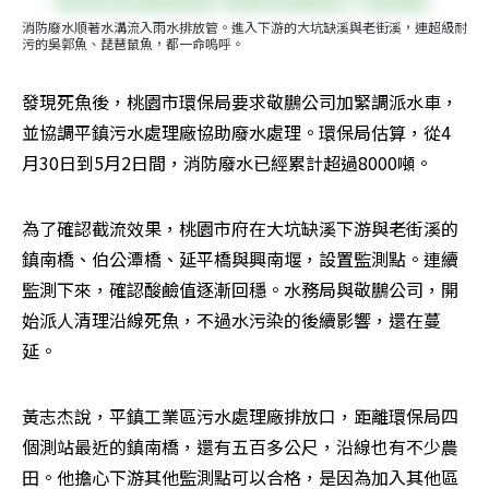
消防廢水順著水溝流入雨水排放管。進入下游的大坑缺溪與老街溪，連超級耐
污的吳郭魚、琵琶鼠魚，都一命嗚呼。
發現死魚後，桃園市環保局要求敬鵬公司加緊調派水車，
並協調平鎮污水處理廠協助廢水處理。環保局估算，從4
月30日到5月2日間，消防廢水已經累計超過8000噸。
為了確認截流效果，桃園市府在大坑缺溪下游與老街溪的
鎮南橋、伯公潭橋、延平橋與興南堰，設置監測點。連續
監測下來，確認酸鹼值逐漸回穩。水務局與敬鵬公司，開
始派人清理沿線死魚，不過水污染的後續影響，還在蔓
延。
黃志杰說，平鎮工業區污水處理廠排放口，距離環保局四
個測站最近的鎮南橋，還有五百多公尺，沿線也有不少農
田。他擔心下游其他監測點可以合格，是因為加入其他區