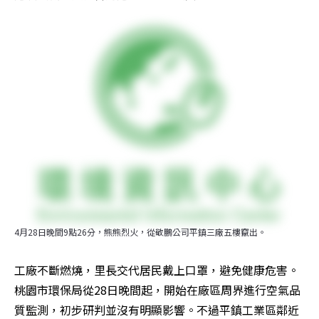
4月28日晚間9點26分，熊熊烈火，從敬鵬公司平鎮三廠五樓竄出。
工廠不斷燃燒，里長交代居民戴上口罩，避免健康危害。
桃園市環保局從28日晚間起，開始在廠區周界進行空氣品
質監測，初步研判並沒有明顯影響。不過平鎮工業區鄰近