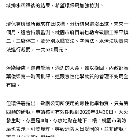
域排水稀釋後的結果，希望環保局加強檢測。
環保署環檢所後來在此取樣，分析結果還沒出爐，未來一
個月，還會持續監測。桃園市府目前也勒令敬鵬工業平鎮
二、三廠停工，並分別以職安法、空污法、水污法與毒管
法進行裁罰，一共530萬元。
污染疑慮，還待釐清，消逝的人命，難以挽回。內政部長
葉俊榮第一時間批評，這跟毒性化學物質的管理不夠周全
有關。
但環保署指出，敬鵬公司所使用的毒性化學物質，只有第
四類的硫脲，申請核可有效期限到2020年8月30日，大火
發生時，存量是4噸，存放地點在地下二樓。桃園市消防
局也表示，引發爆炸、導致消防人員受困的，並非硫脲，