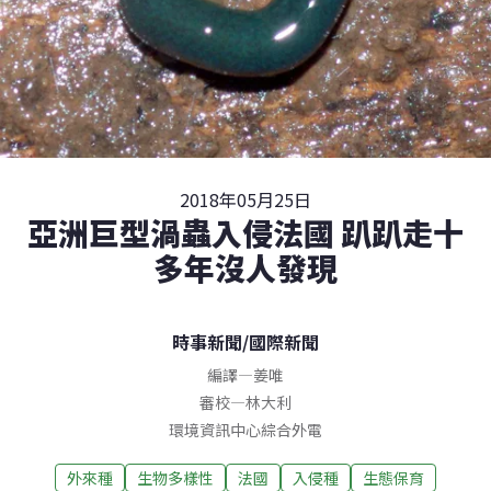
2018年05月25日
亞洲巨型渦蟲入侵法國 趴趴走十
多年沒人發現
時事新聞
/
國際新聞
編譯
—
姜唯
審校
—
林大利
環境資訊中心綜合外電
外來種
生物多樣性
法國
入侵種
生態保育