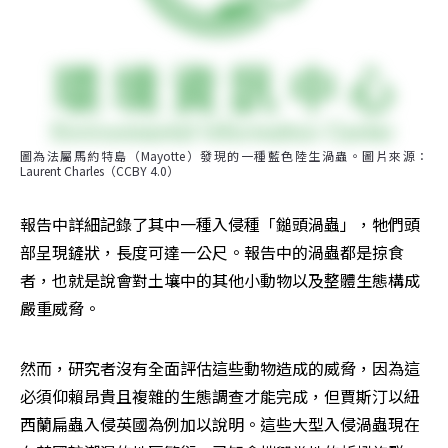
圖為法屬馬約特島（Mayotte）發現的一種藍色陸生渦蟲。圖片來源：
Laurent Charles（CCBY 4.0）
報告中詳細記錄了其中一種入侵種「鎚頭渦蟲」，牠們頭
部呈現鏟狀，長度可達一公尺。報告中的渦蟲都是掠食
者，也就是說會對土壤中的其他小動物以及整體生態構成
嚴重威脅。
然而，研究者沒有全面評估這些動物造成的威脅，因為這
必須仰賴昂貴且複雜的生態調查才能完成，但賈斯汀以紐
西蘭扁蟲入侵英國為例加以說明。這些大型入侵渦蟲現在