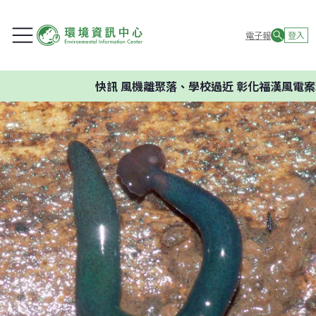
電子報
登入
快訊
風機離聚落、學校過近 彰化福漢風電案環委