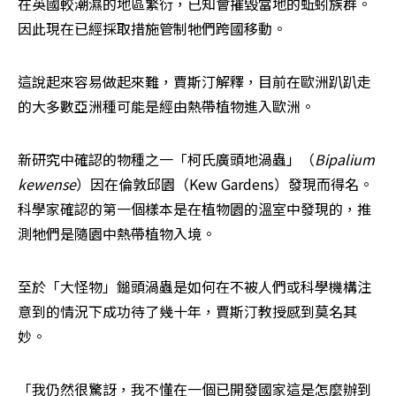
在英國較潮濕的地區繁衍，已知會摧毀當地的蚯蚓族群。
因此現在已經採取措施管制牠們跨國移動。
這說起來容易做起來難，賈斯汀解釋，目前在歐洲趴趴走
的大多數亞洲種可能是經由熱帶植物進入歐洲。
新研究中確認的物種之一「柯氏廣頭地渦蟲」（
Bipalium 
kewense
）因在倫敦邱園（Kew Gardens）發現而得名。
科學家確認的第一個樣本是在植物園的溫室中發現的，推
測牠們是隨園中熱帶植物入境。
至於「大怪物」鎚頭渦蟲是如何在不被人們或科學機構注
意到的情況下成功待了幾十年，賈斯汀教授感到莫名其
妙。
「我仍然很驚訝，我不懂在一個已開發國家這是怎麼辦到