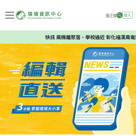
電子報
登入
快訊
風機離聚落、學校過近 彰化福漢風電