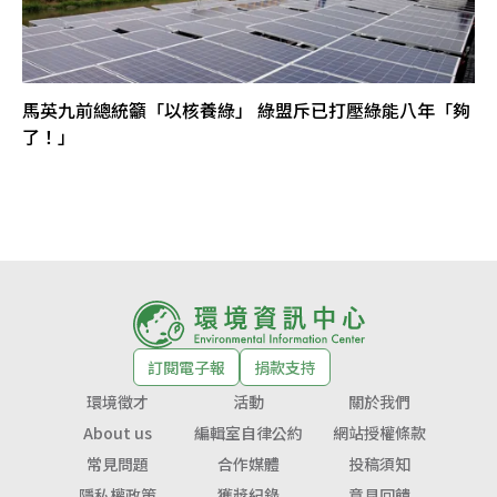
馬英九前總統籲「以核養綠」 綠盟斥已打壓綠能八年「夠
了！」
訂閱電子報
捐款支持
環境徵才
活動
關於我們
About us
編輯室自律公約
網站授權條款
常見問題
合作媒體
投稿須知
隱私權政策
獲獎紀錄
意見回饋