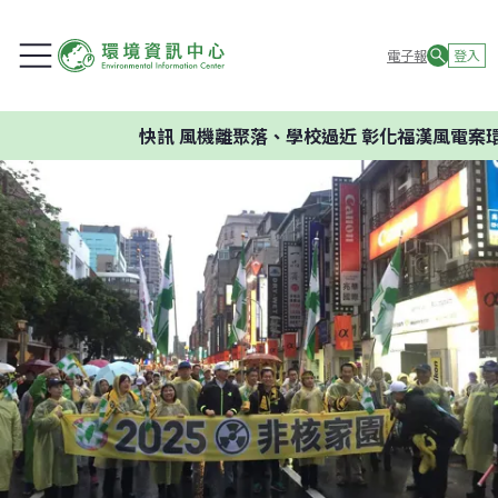
電子報
登入
快訊
風機離聚落、學校過近 彰化福漢風電案環委