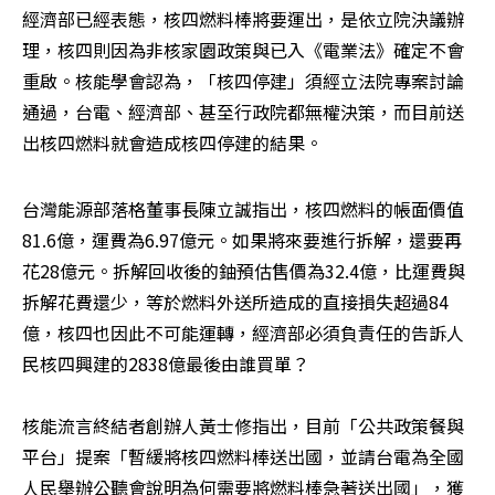
經濟部已經表態，核四燃料棒將要運出，是依立院決議辦
理，核四則因為非核家園政策與已入《電業法》確定不會
重啟。核能學會認為，「核四停建」須經立法院專案討論
通過，台電、經濟部、甚至行政院都無權決策，而目前送
出核四燃料就會造成核四停建的結果。   
台灣能源部落格董事長陳立誠指出，核四燃料的帳面價值
81.6億，運費為6.97億元。如果將來要進行拆解，還要再
花28億元。拆解回收後的鈾預估售價為32.4億，比運費與
拆解花費還少，等於燃料外送所造成的直接損失超過84
億，核四也因此不可能運轉，經濟部必須負責任的告訴人
民核四興建的2838億最後由誰買單？

核能流言終結者創辦人黃士修指出，目前「公共政策餐與
平台」提案「暫緩將核四燃料棒送出國，並請台電為全國
人民舉辦公聽會說明為何需要將燃料棒急著送出國」，獲