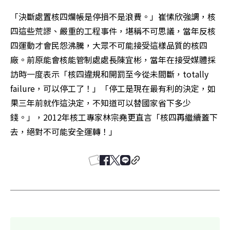
「決斷處置核四爛帳是停損不是浪費。」崔愫欣強調，核
四這些荒謬、嚴重的工程事件，堪稱不可思議，當年反核
四運動才會民怨沸騰，大眾不可能接受這樣品質的核四
廠。前原能會核能管制處處長陳宜彬，當年在接受媒體採
訪時一度表示「核四違規和開罰至今從未間斷，totally 
failure，可以停工了！」「停工是現在最有利的決定，如
果三年前就作這決定，不知道可以替國家省下多少
錢。」，2012年核工專家林宗堯更直言「核四再繼續蓋下
去，絕對不可能安全運轉！」