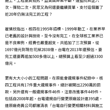
施工、工程品質拙劣，且貪腐弊案不斷，遭監院糾正六
次、彈劾二次。民眾又為何還要繼續買單，支付這個蓋了
近20年仍無法完工的工程？
崔愫欣指出，核四在1995年招標、1999年動工，在業界早
已老舊的設計與技術，至今沒有完工，在全球核工業界已
是不良案例，經費也嚴重超支，共追加了三次預算，從
1697億元到現在花掉2838億，台電在2013年還預估，要
完工還要再追加500多億以上，總預算上看至少超過3300
億元。
更有大大小小的工程問題，在原能會違規事件紀錄中，核
四工程共有17件重大違規事件，總計被開出2290萬的罰
款，另外還有一般違規事件46件，注意改進事件449件。
包括自2008年起，台電違規自行變更原廠設計達395處，
連原廠奇異公司都撇清表「台電自行變更相關材料與施工