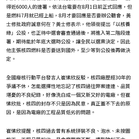
得近6000人的連署。依法台電要在8月1日前正式回應，但
是燃料7月就已經上船，8月才要回應是否要辦公聽會，黃
士修批政府誠意何在？黃士修表示，他領銜提出「以核養
綠」公投，也正待中選會審查通過後，將進入第二階段連
署，期待能於年底大選時公投，讓全民以選票決定，因此
他主張核四燃料是否要送到國外，至少等到公投後再做決
定。 
全國廢核行動平台發言人崔愫欣反駁，核四廠歷經30年的
爭議不休，怎能選擇性地忘記了核四過往弊案連連、品質
堪憂的不良紀錄，好像洗白成一個又新又好的電廠。但崔
愫欣批，核四的封存不只是因為民意，真正蓋不下去的原
因，是因為電廠的工程品質低劣的問題。
崔愫欣提醒，核四過去曾有系統拼裝不良、泡水、未按圖