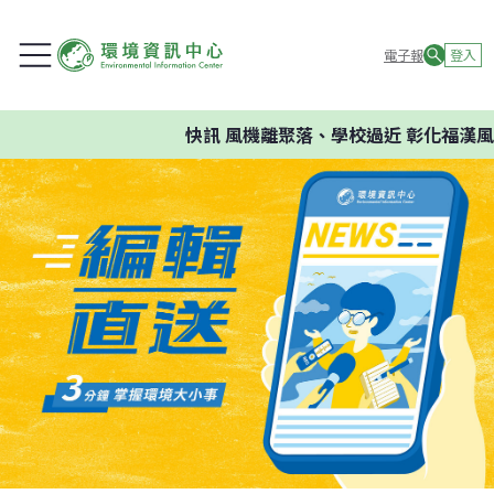
電子報
登入
快訊
風機離聚落、學校過近 彰化福漢風