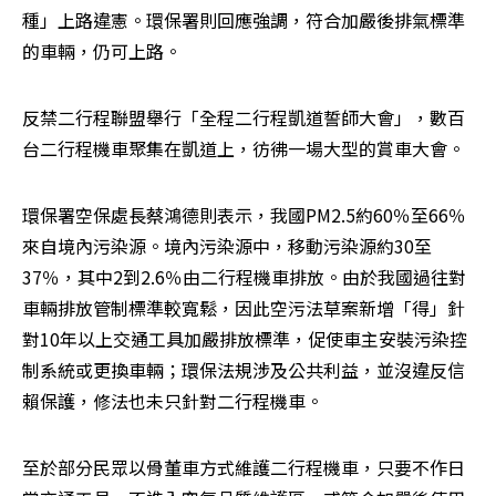
種」上路違憲。環保署則回應強調，符合加嚴後排氣標準
的車輛，仍可上路。
反禁二行程聯盟舉行「全程二行程凱道誓師大會」，數百
台二行程機車聚集在凱道上，彷彿一場大型的賞車大會。
環保署空保處長蔡鴻德則表示，我國PM2.5約60％至66％
來自境內污染源。境內污染源中，移動污染源約30至
37％，其中2到2.6％由二行程機車排放。由於我國過往對
車輛排放管制標準較寬鬆，因此空污法草案新增「得」針
對10年以上交通工具加嚴排放標準，促使車主安裝污染控
制系統或更換車輛；環保法規涉及公共利益，並沒違反信
賴保護，修法也未只針對二行程機車。
至於部分民眾以骨董車方式維護二行程機車，只要不作日