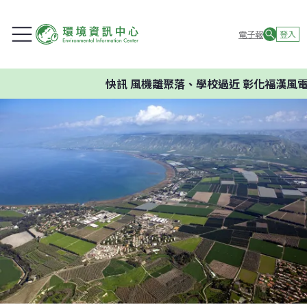
電子報
登入
快訊
風機離聚落、學校過近 彰化福漢風電案