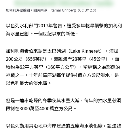
加利利海空拍圖。圖片來源：Itamar Grinberg（CC BY 2.0）
以色列水利部門2017年警告，遭受多年乾旱襲擊的加利利
海水量已創下一個世紀以來的新低。
加利利海希伯來語是太巴列湖（Lake Kinneret），海拔
200公尺（656英尺），距離海岸28英里（45公里），面
積約為62平方英里（160平方公里），聖經稱之為耶穌的
神蹟之一。十年前這座湖每年提供4億立方公尺淡水，是
以色列最大的淡水庫。
但是一連串乾燥的冬季使其水量大減，每年的抽水量必須
限制在3000萬至4000萬立方公尺。
以色列動用其沿地中海岸建造的五座海水淡化廠，設法避