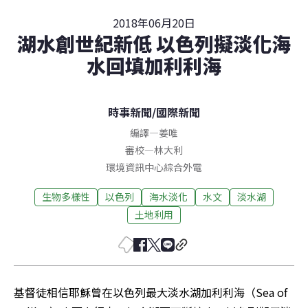
2018年06月20日
湖水創世紀新低 以色列擬淡化海
水回填加利利海
時事新聞
/
國際新聞
編譯
—
姜唯
審校
—
林大利
環境資訊中心綜合外電
生物多樣性
以色列
海水淡化
水文
淡水湖
土地利用
基督徒相信耶穌曾在以色列最大淡水湖加利利海（Sea of 