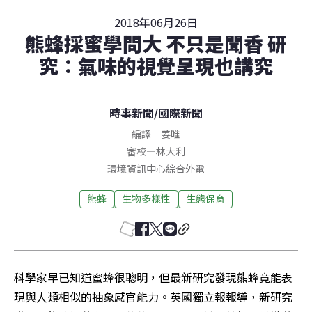
2018年06月26日
熊蜂採蜜學問大 不只是聞香 研
究：氣味的視覺呈現也講究
時事新聞
/
國際新聞
編譯
—
姜唯
審校
—
林大利
環境資訊中心綜合外電
熊蜂
生物多樣性
生態保育
科學家早已知道蜜蜂很聰明，但最新研究發現熊蜂竟能表
現與人類相似的抽象感官能力。英國獨立報報導，新研究