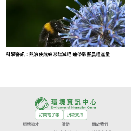
科學警訊：熱浪使熊蜂瀕臨滅絕 連帶影響農糧產量
訂閱電子報
捐款支持
環境徵才
活動
關於我們