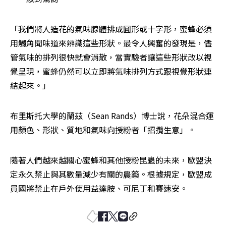
「我們將人造花的氣味腺體排成圓形或十字形，蜜蜂必須
用觸角聞味道來辨識這些形狀。最令人興奮的發現是，儘
管氣味的排列很快就會消散，當實驗者讓這些形狀改以視
覺呈現，蜜蜂仍然可以立即將氣味排列方式跟視覺形狀連
結起來。」
布里斯托大學的蘭茲（Sean Rands）博士說，花朵混合運
用顏色、形狀、質地和氣味向授粉者「招攬生意」。
隨著人們越來越關心蜜蜂和其他授粉昆蟲的未來，歐盟決
定永久禁止與其數量減少有關的農藥。根據規定，歐盟成
員國將禁止在戶外使用益達胺、可尼丁和賽速安。