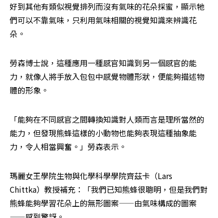
好到其他有類似視覺排列而沒有氣味的花朵採蜜，顯示牠
們可以不靠氣味，只利用氣味相關的視覺知識來辨識花
朵。
勞森博士說，這種應用一種感官知識到另一個感官的能
力，就像人將手放入包包中感覺物體形狀，便能夠描述物
體的形象。
「能夠在不同感官之間轉換知識對人類而言是理所當然的
能力，但發現熊蜂這樣的小動物也能夠表現這種抽象能
力，令人相當興奮。」勞森表示。
瑪麗女王學院生物與化學科學學院齊茲卡（Lars 
Chittka）教授補充：「我們已知熊蜂很聰明，但是我們對
熊蜂能夠學習花朵上的無形圖案——由氣味構成的圖案
——感到驚訝。