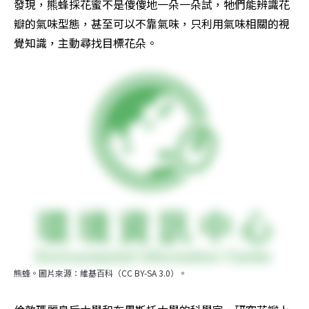
發現，熊蜂採花蜜不是傻傻地一朵一朵試，牠們能辨識花
瓣的氣味型態，甚至可以不靠氣味，只利用氣味相關的視
覺知識，主動尋找目標花朵。
熊蜂。圖片來源：維基百科（CC BY-SA 3.0）。