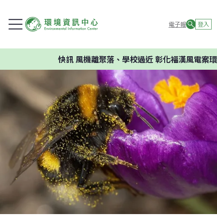
電子報
登入
快訊
風機離聚落、學校過近 彰化福漢風電案環委