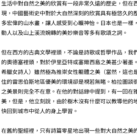
生活中對自然之美的欣賞有一段非常久遠的歷史，但在
現，中國藝術史中對於大自然深刻的欣賞具有極悠久的
多宏偉的山水畫，讓人感受到心曠神怡。日本也是一樣
動人以及山上溪流婉轉的美妙樂音等多有歌頌之詞。
但在西方的古典文學裡頭，不論是詩歌或哲學作品，我
的奧德塞裡頭，對於伊里亞特或塞爾西島之美甚少著墨。莎
希臘女詩人）雖然極為推崇女性軀體之美（當然，這也
住的雷思伯斯地區優美的環境卻是視若無睹。柏拉圖談
之美景則完全不在意。在他的對話錄中提到，有一回在
美，但是，他立刻說，由於樹木沒有什麼可以教導他的
快回到城市中從人的身上學習。
在舊約聖經裡，只有詩篇零星地出現一些對大自然之美