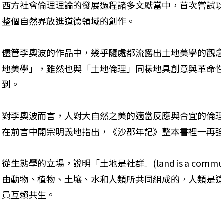
西方社會倫理理論的發展過程諸多文獻當中，首次嘗試
整個自然界放進道德領域的創作。
儘管李奧波的作品中，幾乎隨處都流露出土地美學的觀
地美學」，雖然也與「土地倫理」同樣地具創意與革命
到。
對李奧波而言，人對大自然之美的適當反應與合宜的倫
在前言中開宗明義地指出，《沙郡年記》整本書裡一再
從生態學的立場，說明「土地是社群」(land is a com
由動物、植物、土壤、水和人類所共同組成的，人類是
員互賴共生。