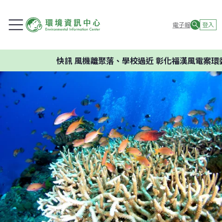
電子報
登入
快訊
風機離聚落、學校過近 彰化福漢風電案環委建