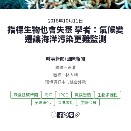
2018年10月11日
指標生物也會失靈 學者：氣候變
遷讓海洋污染更難監測
時事新聞
/
國際新聞
編譯
—
姜唯
審校
—
林大利
環境資訊中心綜合外電
深度低碳新聞
海洋
IPCC
氣候變遷
生物多樣性
全球暖化
海洋酸化
生態保育