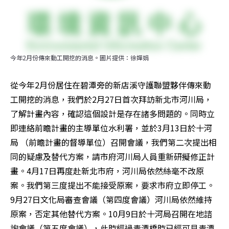
今年2月份傳來動工開挖的消息。圖片提供：徐嬋娟
從今年2月份居住在碧潭旁的新店溪守護聯盟夥伴傳來動
工開挖的消息，我們於2月27日首次拜訪新北市河川局，
了解計畫內容，確認這個設計是存在諸多問題的。同時立
即連絡前瞻計畫的主導單位水利署，並於3月13日於十河
局 （前瞻計畫的督導單位）召開會議，我們第二次提出相
同的疑慮及替代方案，請市府河川局人員重新研擬修正計
畫。4月17日再度赴新北市府，河川局依然絲毫不改原
案。我們第三度提出不能接受原案，要求市府立即停工。
9月27日文化局審查會議（第四度會議）河川局依然維持
原案，否定其他替代方案。10月9日於十河局召開在地諮
詢會議（第五度會議），此時經過青潭橋時已經可見青潭