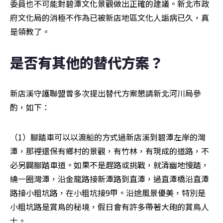
委員也不可能對碧潭文化景觀做出正確的建議。新北市政
府文化局的消極不作為已被新店地區文化人詬病已久，真
是領教了。
是否有其他的替代方案？
新店溪守護聯盟曾多次提出替代方案懇請新北河川局參
酌，如下：
（1）腳踏車可以以渡船的方式過新店溪到碧潭左岸的灣
潭，那裡還保有鄉村的景觀，有竹林，有現成的道路，不
必另闢腳踏車道。如果不是趕路或挑戰，就清幽地慢踏，
繞一圈灣潭，沿金龍路接新潭路到直潭，過直潭橋沿直潭
路接小粗坑路，在小粗坑接9甲。沿途風景優美，特別是
小粗坑路是賞鳥的秘境，假日會有許多帶著大砲的賞鳥人
士。