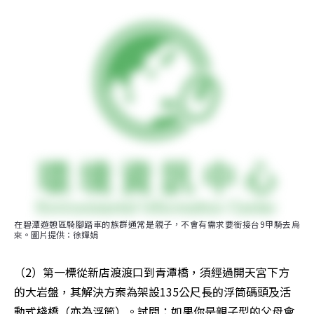
在碧潭遊憩區騎腳踏車的族群通常是親子，不會有需求要銜接台9甲騎去烏
來。圖片提供：徐嬋娟
（2）第一標從新店渡渡口到青潭橋，須經過開天宮下方
的大岩盤，其解決方案為架設135公尺長的浮筒碼頭及活
動式棧橋（亦為浮筒）。試問：如果你是親子型的父母會