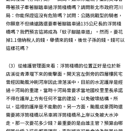
帶著孩子牽著腳踏車過浮筒棧橋嗎？請問新北市政府河川
局：你能保證這沒有危險嗎？試問：公路挑戰型的騎者，
你願意不但繞遠路還要牽著腳踏車過135公尺長的浮筒棧
橋嗎？我們預言這將成為「蚊子腳踏車道」。然而，要花
掉1.1億納稅人的錢，舉債來的錢，後世子孫的錢。錢可以
這樣花嗎？
（3）從維護管理面來看：浮筒棧橋的位置正好是位於新
店溪從青潭堰下來的衝擊面。開天宮左側旁的四層樓民宅
曾經因颱風沖刷河岸因此滑落溪中，目前的水泥護岸是經
過十河局的重建，當時十河局曾要求當地國校里里長承諾
不得在護岸上方有任何不當的建設，以免破壞結構。所
以，這裡的護岸是不能動的。另一方面，颱風或豪雨時還
需要將浮筒棧橋以吊車將浮筒棧橋吊上岸以免被大水沖
走。那一次要花多少錢？最重要的是由誰主管？預算由哪
個單位編？這些都要確定，否則將來可能會淪為無單位管