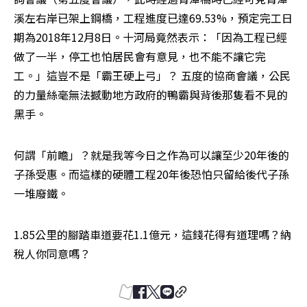
溪左右岸已架上鋼橋，工程進度已達69.53%，預定完工日
期為2018年12月8日。十河局竟然表示：「因為工程已經
做了一半，停工也怕居民會有意見，也不能不讓它完
工。」這豈不是「霸王硬上弓」？ 五度的協商會議，公民
的力量絲毫無法撼動地方政府的鴨霸與背後那隻看不見的
黑手。
何謂「前瞻」？就是我等今日之作為可以讓至少20年後的
子孫受惠。而這樣的硬體工程20年後恐怕只留給後代子孫
一堆廢鐵。
1.85公里的腳踏車道要花1.1億元，這錢花得有道理嗎？納
稅人你同意嗎？