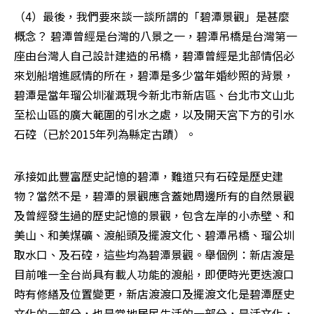
（4）最後，我們要來談一談所謂的「碧潭景觀」是甚麼
概念？ 碧潭曾經是台灣的八景之一，碧潭吊橋是台灣第一
座由台灣人自己設計建造的吊橋，碧潭曾經是北部情侶必
來划船增進感情的所在，碧潭是多少當年婚紗照的背景，
碧潭是當年瑠公圳灌溉現今新北市新店區、台北市文山北
至松山區的廣大範圍的引水之處，以及開天宮下方的引水
石硿（已於2015年列為縣定古蹟）。
承接如此豐富歷史記憶的碧潭，難道只有石硿是歷史建
物？當然不是，碧潭的景觀應含蓋她周邊所有的自然景觀
及曾經發生過的歷史記憶的景觀，包含左岸的小赤壁、和
美山、和美煤礦、渡船頭及擺渡文化、碧潭吊橋、瑠公圳
取水口、及石硿，這些均為碧潭景觀。舉個例：新店渡是
目前唯一全台尚具有載人功能的渡船，即便時光更迭渡口
時有修繕及位置變更，新店渡渡口及擺渡文化是碧潭歷史
文化的一部分，也是當地居民生活的一部分，是活文化，