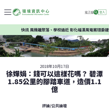
電子報
登入
快訊
風機離聚落、學校過近 彰化福漢風電案環委建議不應
2018年10月17日
徐嬋娟：錢可以這樣花嗎？ 碧潭
1.85公里的腳踏車道，造價1.1
億
評論
/
公共論壇