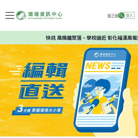
電子報
登入
快訊
風機離聚落、學校過近 彰化福漢風電