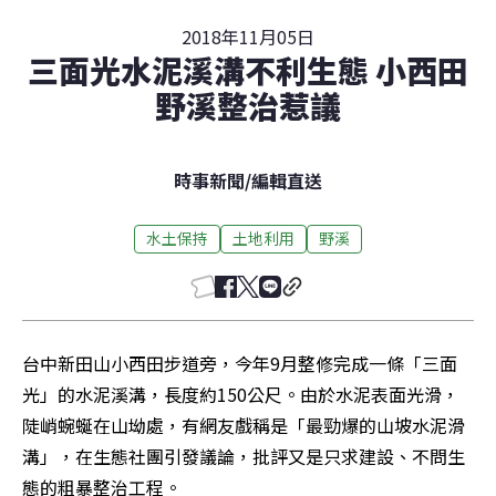
2018年11月05日
三面光水泥溪溝不利生態 小西田
野溪整治惹議
時事新聞
/
編輯直送
水土保持
土地利用
野溪
台中新田山小西田步道旁，今年9月整修完成一條「三面
光」的水泥溪溝，長度約150公尺。由於水泥表面光滑，
陡峭蜿蜒在山坳處，有網友戲稱是「最勁爆的山坡水泥滑
溝」，在生態社團引發議論，批評又是只求建設、不問生
態的粗暴整治工程。