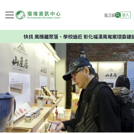
電子報
登入
快訊
風機離聚落、學校過近 彰化福漢風電案環委建議不應