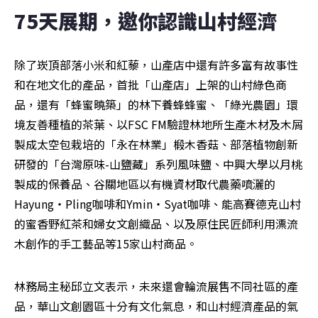
75天展期，邀你認識山村經濟
除了崁頂部落小米和紅藜，山產店中還有許多富有故事性
和在地文化的產品，首批「山產店」上架的山村綠色商
品，還有「蜂蜜曉築」的林下養蜂蜂蜜、「綠光農園」環
境友善種植的茶葉、以FSC FM驗證林地所生產木材及木屑
製成太空包栽培的「永在林業」椴木香菇、部落植物創新
研發的「台灣原味-山鹽藏」系列風味鹽、中興大學以月桃
製成的保養品、谷關地區以有機資材取代農藥噴灑的
Hayung・Pling咖啡和Ymin・Syat咖啡、能高賽德克山村
的蜜香野紅茶和婦女文創織品、以及原住民匠師利用漂流
木創作的手工藝品等15家山村商品。
林務局主秘邱立文表示，未來還會輪流展售不同社區的產
品，華山文創園區十分有文化氣息，和山村經濟產品的氣