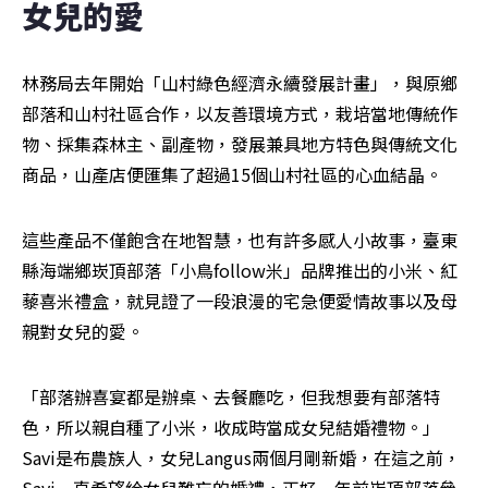
女兒的愛
林務局去年開始「山村綠色經濟永續發展計畫」，與原鄉
部落和山村社區合作，以友善環境方式，栽培當地傳統作
物、採集森林主、副產物，發展兼具地方特色與傳統文化
商品，山產店便匯集了超過15個山村社區的心血結晶。
這些產品不僅飽含在地智慧，也有許多感人小故事，臺東
縣海端鄉崁頂部落「小鳥follow米」品牌推出的小米、紅
藜喜米禮盒，就見證了一段浪漫的宅急便愛情故事以及母
親對女兒的愛。
「部落辦喜宴都是辦桌、去餐廳吃，但我想要有部落特
色，所以親自種了小米，收成時當成女兒結婚禮物。」
Savi是布農族人，女兒Langus兩個月剛新婚，在這之前，
Savi一直希望給女兒難忘的婚禮，正好一年前崁頂部落參