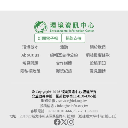
訂閱電子報
捐款支持
環境徵才
活動
關於我們
About us
編輯室自律公約
網站授權條款
常見問題
合作媒體
投稿須知
隱私權政策
獲獎紀錄
意見回饋
© Copyright 2026 環境資訊中心 版權所有
公益勸募字號：
衛部救字第1141364365號
服務信箱：
service@tnf.org.tw
投稿信箱：
infor@e-info.org.tw
客服電話：070-10101-666／02-2910-6000
地址：231023新北市新店區民權路48號3樓（近捷運大坪林站1號出口）