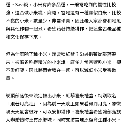
種。Savi說，小米有許多品種，一般常吃到的糯性比較
強，適合做小米糕、麻糬，當地還有一種類似白米、比較
不黏的小米，數量少，非常珍貴，因此老人家都會和地瓜
與其他作物一起煮，希望藉著持續耕作，把這些古老品種
和文化保存下來。
但為什麼除了種小米，還要種紅藜？Savi指著從部落帶
來、被麻雀吃得精光的小米說，麻雀非常喜歡吃小米，卻
不愛紅藜，因此將兩者種在一起，可以減低小米受害數
量。
崁頂部落後來決定推出小米、紅藜喜米禮盒，特別取名
「跟著月亮走」，因為前一天晚上如果看得到月亮，象徵
隔天天氣會很好，可以安排耕作。喜米禮盒希望讓部落族
人辦婚禮時更有原鄉味，同時支撐當地原復育生種小米。