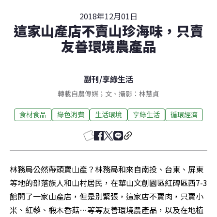
2018年12月01日
這家山產店不賣山珍海味，只賣
友善環境農產品
副刊
/
享綠生活
轉載自農傳媒；文、攝影：林慧貞
食材食品
綠色消費
生活環境
享綠生活
循環經濟
林務局公然帶頭賣山產？林務局和來自南投、台東、屏東
等地的部落族人和山村居民，在華山文創園區紅磚區西7-3
館開了一家山產店，但是別緊張，這家店不賣肉，只賣小
米、紅藜、椴木香菇…等等友善環境農產品，以及在地植