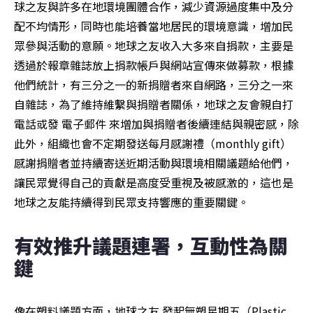
球之友與許多在地環境團體合作，減少資源過度集中及分
配不均情形，同時也能培養當地居民的環境意識，增加民
眾參與活動的意願。地球之友收入大多來自捐款，主要是
透過於報章雜誌放上捐款帳戶與網站宣傳來做募款，根據
他們統計，有三分之一的新捐贈者來自網路，三分之一來
自雜誌，為了維持維繫與捐贈者關係，地球之友會親自打
電話或發 電子郵件 來增加與捐贈者後續連結與親密感，除
此外，組織也會不定期發送每月感謝禮（monthly gift） 
感謝捐贈者並持續寄送近期活動與環境相關議題給他們，
讓民眾覺得自己的貢獻是高度受重視及被感激的，這也是
地球之友能持續得到民眾支持響應的重要關鍵。
有效推升議題連署，互動性為關
鍵
像在塑料議題方面，地球之友 發起無塑星期五（Plastic 