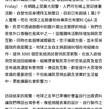
Friday），在網路上受廣大迴響，人們可在線上登記連署
活動，自發性投身禮拜五無塑日，目前已有超過 1 萬1千
人響應。而在 地球之友臉書粉絲專頁也有塑料 Q&A 活
動，民眾可透過遊戲中的圖片選出含塑膠的物品，我們也
很意外口香糖也是其中之一！這種趣味活動除增加與民眾
互動，同時也能倡導減塑觀念。空汙議題方面，並未受英
國政府高度關注，地球之友自主與超過80個在地組織合
作，提供 5000 個空氣檢測試管供民眾索取，在放入欲檢
測空氣送回組織後，組織便會幫民眾分析空氣品質及是否
含有過高濃度有害物質。像這些互動，都是提升大眾環保
意識的重要途徑，不但能讓民眾將此觀念落實於生活當
中，更能擴展社會影響力。
訪談結束的尾聲，地球之友早已準備好豐富自行出版資料
讓我們帶回台灣參考，像是捐贈表單的設計、自行製作之