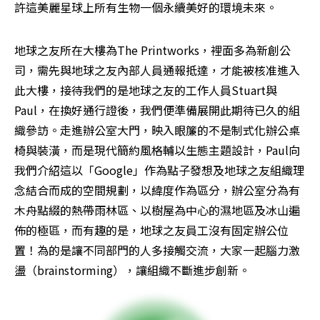
許這美麗星球上所有生物一個永續美好的環境未來。
地球之友所在大樓為The Printworks，裡面多為新創公
司，需先與地球之友內部人員通報抵達，才能被核准進入
此大樓，接待我們的是地球之友的工作人員Stuart與
Paul，在換好通行證後，我們便準備展開此期待已久的組
織參訪。走進辦公室大門，映入眼簾的不是制式化辦公桌
椅與裝潢，而是現代簡約風格輔以生態主題設計，Paul向
我們介紹這以「Google」作為點子發想及地球之友組織理
念結合而成的空間規劃，以緯度作為區分，辦公室分為有
木舟點綴的熱帶雨林區、以樹屋為中心的濕地區及冰山遍
佈的極區，而有趣的是，地球之友員工沒有固定辦公位
置！為的是讓不同部門的人多接觸交流，大家一起腦力激
盪（brainstorming），讓組織不斷進步創新。