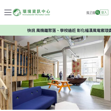
電子報
登入
快訊
風機離聚落、學校過近 彰化福漢風電案環委建議