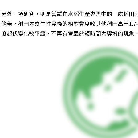
另外一項研究，則是嘗試在水稻生產專區中的一處稻田旁
條帶，稻田內寄生性昆蟲的相對豐度較其他稻田高出1.7
度起伏變化較平緩，不再有害蟲於短時間內驟增的現象