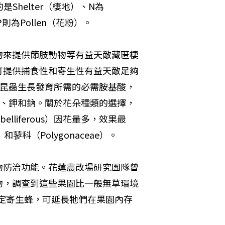
Shelter（棲地）、N為
，P則為Pollen（花粉）。
物來提供節肢動物等有益天敵藏匿棲
可提供捕食性和寄生性有益天敵足夠
含昆蟲生長發育所需的必需胺基酸，
C、鉀和鈉。關於花朵種類的選擇，
liferous）因花量多，效果最
和蓼科（Polygonaceae）。
物防治功能。花蓮農改場研究團隊曾
物，調查到這些果園比一般無草環境
特定寄生蜂，可延長牠們在果園內存