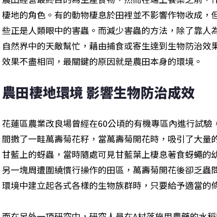
棲地的角色。有的動物棲息於田裡並不影響作物收成，
些正是人類眼中的害蟲。而減少害蟲的方法，除了靠人
自然界中的天敵幫忙，藉由捕食或寄生達到生物防治效
效果不盡相同，最關鍵的原因就是農田本身的環境。
農田棲地環境 影響生物防治成效
花蓮區農業改良場曾經在60公頃的有機專區內進行試驗
間撒了一畦萬壽菊花籽，當萬壽菊開花時，吸引了大量
甘藍上的蚜蟲，當時隨處可見甘藍葉上棲息著食蚜蠅的
另一塊周遭圍繞慣行操作的田區，萬壽菊開花後卻乏蟲
環境中建立起各式各樣的生物族群時，只要給予適當的
而在另外一項研究中，研究人員在A村落施用農藥的水稻