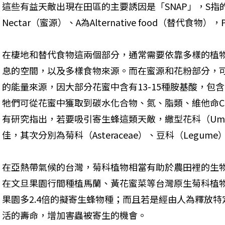
這些有益天敵出現在田區的主要誘因是「SNAP」，S指的是
Nectar（蜜源）、A為Alternative food（替代食物）
在棲地和替代食物這兩個部分，通常需要依靠多樣的植
息的空間，以及多樣食物來源。而在蜜源和花粉部分，
的能量來源，因大部分花蜜中含有13-15種胺基酸，包
牠們可從花蜜中獲取到碳水化合物、氮、脂類、維他命
有研究指出，若要吸引寄生蜂這類天敵，繖型花科（Umbel
佳，其次分別為菊科（Asteraceae）、豆科（Legume） 
在亞熱帶氣候的台灣，菊科植物相當有助於農田裡的生
在文旦果園行間種植馬蘭、黃花蜜菜等台灣原生菊科植
果園多2.4倍的擬寄生蜂物種；而且若是經由人為釋放
活的壽命，增加害蟲被寄生的機會。