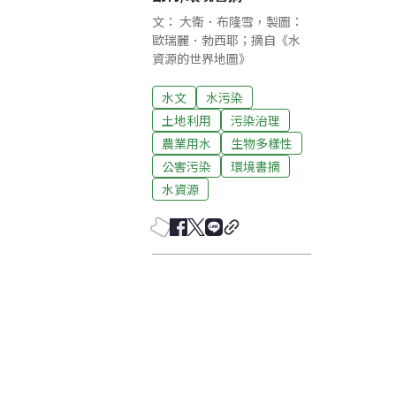
文： 大衛．布隆雪，製圖：
歐瑞麗．勃西耶；摘自《水
資源的世界地圖》
水文
水污染
土地利用
污染治理
農業用水
生物多樣性
公害污染
環境書摘
水資源