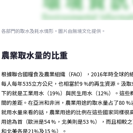
各部門的取水及耗水情形。圖片由無境文化提供。
農業取水量的比重
根據聯合國糧食及農業組織（FAO），2016年時全球的總
每人每年535立方公尺，也相當於9 %的再生資源。汲取
下的就是工業用水（19%）與民生用水（12%）。這
間的差距。在亞洲和非洲，農業用途的取水量占了80 %
就用水量來看的話，農業用途的比例在這些國家同樣很
用途為首（歐洲是54 %，北美則是53 %），而且相
和北美各是21%及15 %）。