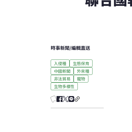
時事新聞
/
編輯直送
入侵種
生態保育
中國新聞
外來種
非法貿易
寵物
生物多樣性