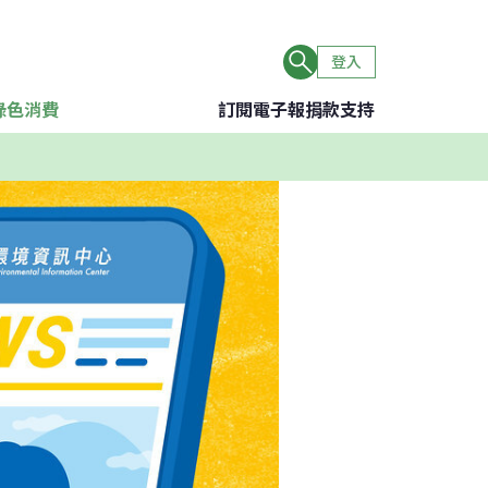
登入
綠色消費
訂閱電子報
捐款支持