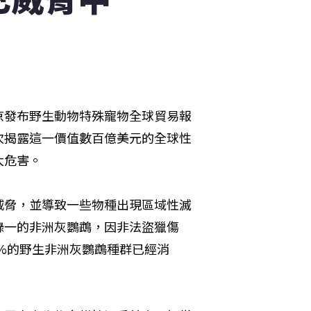
京發布野生動物特殊寵物全球貿易報
次揭露這一價值數百億美元的全球性
大危害。
威脅，並導致一些物種出現區域性滅
錄一的非洲灰鸚鵡，因非法盜獵傷
9%的野生非洲灰鸚鵡種群已經消