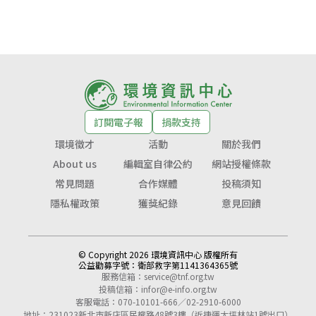
訂閱電子報
捐款支持
環境徵才
活動
關於我們
About us
編輯室自律公約
網站授權條款
常見問題
合作媒體
投稿須知
隱私權政策
獲獎紀錄
意見回饋
© Copyright 2026 環境資訊中心 版權所有
公益勸募字號：
衛部救字第1141364365號
服務信箱：
service@tnf.org.tw
投稿信箱：
infor@e-info.org.tw
客服電話：070-10101-666／02-2910-6000
地址：231023新北市新店區民權路48號3樓（近捷運大坪林站1號出口）