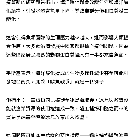
這篇新的研究報告指出，海洋暖化還會改變洋流和海洋層
化結構，引發水體含氧量下降，導致魚群分佈和性質發生
變化。
這會使得魚類面臨的生理壓力越來越大，進而影響人類糧
食供應。大多數沿海發展中國家都很擔心這個問題，因為
這些國家居民膳食的動物蛋白質攝入有一半都來自魚類。
平斯基表示，海洋暖化造成的生物多樣性減少甚至可能引
發地區衝突，北歐「鯖魚戰爭」就是一個例子。
他指出：「當鯖魚向北遷徙至冰島海域後，冰島與歐盟沒
能就漁業資源的使用權達成一致，過度捕撈和隨之而來的
貿易爭端甚至導致冰島放棄加入歐盟。」
這個問題可能產生這樣的惡性循環——過度捕撈導致漁業