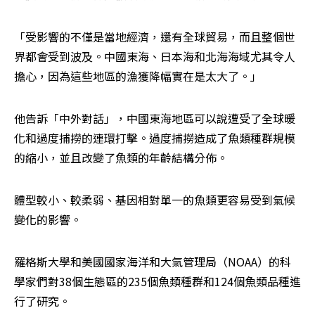
「受影響的不僅是當地經濟，還有全球貿易，而且整個世
界都會受到波及。中國東海、日本海和北海海域尤其令人
擔心，因為這些地區的漁獲降幅實在是太大了。」
他告訴「中外對話」，中國東海地區可以說遭受了全球暖
化和過度捕撈的連環打擊。過度捕撈造成了魚類種群規模
的縮小，並且改變了魚類的年齡結構分佈。
體型較小、較柔弱、基因相對單一的魚類更容易受到氣候
變化的影響。
羅格斯大學和美國國家海洋和大氣管理局（NOAA）的科
學家們對38個生態區的235個魚類種群和124個魚類品種進
行了研究。