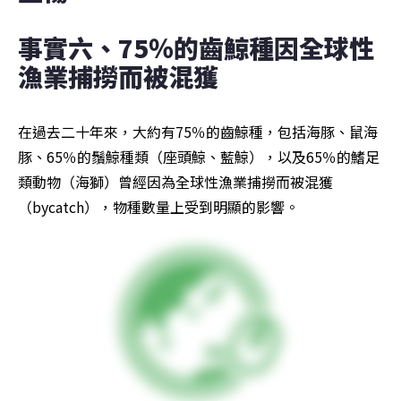
事實六、75％的齒鯨種因全球性
漁業捕撈而被混獲
在過去二十年來，大約有75％的齒鯨種，包括海豚、鼠海
豚、65％的鬚鯨種類（座頭鯨、藍鯨），以及65％的鰭足
類動物（海獅）曾經因為全球性漁業捕撈而被混獲
（bycatch），物種數量上受到明顯的影響。