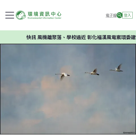
電子報
登入
快訊
風機離聚落、學校過近 彰化福漢風電案環委建議不應