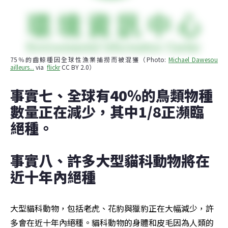
75％的齒鯨種因全球性漁業捕撈而被混獲（Photo: 
Michael Dawes
ou 
ailleurs...
 via  
flickr
 CC BY 2.0）
事實七、全球有40％的鳥類物種
數量正在減少，其中1/8正瀕臨
絕種。
事實八、許多大型貓科動物將在
近十年內絕種
大型貓科動物，包括老虎、花豹與獵豹正在大幅減少，許
多會在近十年內絕種。貓科動物的身體和皮毛因為人類的