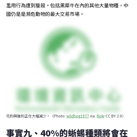
濫用行為遭到獵殺。包括黑犀牛在內的其他大量物種，中
國仍是是瀕危動物的最大交易市場。
花豹與獵豹正在大幅減少。（Photo: 
wildhog1977
 via  
flickr
 CC BY 2.0）
事實九、40%的蜥蜴種類將會在