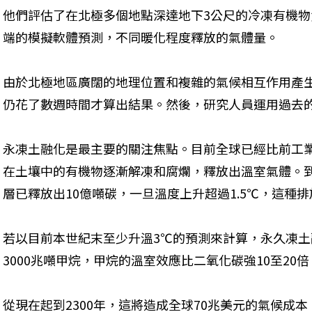
他們評估了在北極多個地點深達地下3公尺的冷凍有機
端的模擬軟體預測，不同暖化程度釋放的氣體量。
由於北極地區廣闊的地理位置和複雜的氣候相互作用產
仍花了數週時間才算出結果。然後，研究人員運用過去
永凍土融化是最主要的關注焦點。目前全球已經比前工業
在土壤中的有機物逐漸解凍和腐爛，釋放出溫室氣體。
層已釋放出10億噸碳，一旦溫度上升超過1.5℃，這種
若以目前本世紀末至少升溫3℃的預測來計算，永久凍土
3000兆噸甲烷，甲烷的溫室效應比二氧化碳強10至20倍
從現在起到2300年，這將造成全球70兆美元的氣候成