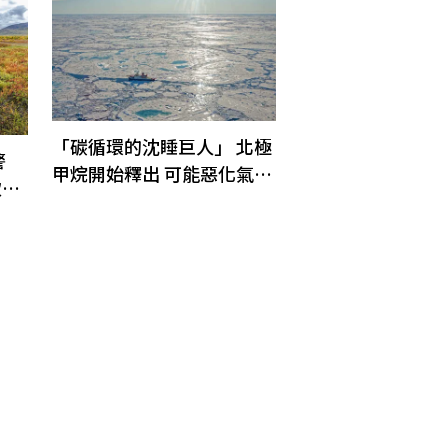
「碳循環的沈睡巨人」 北極
警
甲烷開始釋出 可能惡化氣候
致癌
變遷