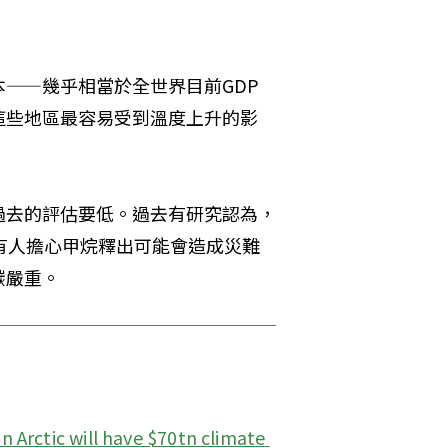
——幾乎相當於全世界目前GDP
這些地區最容易受到溫度上升的影
過去的評估要低。過去有研究認為，
有人擔心甲烷釋出可能會造成災難
碳嚴重。
n Arctic will have $70tn climate 