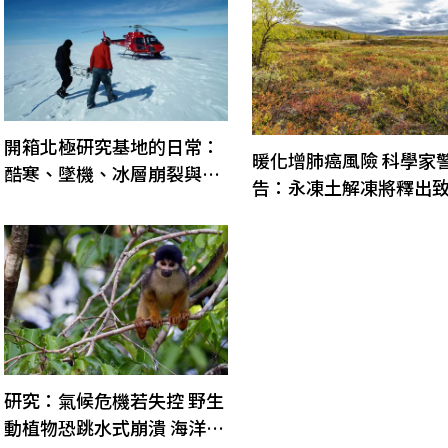
開箱北極研究基地的日常：
暖化增肺癌風險 科學家
酷寒、墜機、冰層崩裂與串
告：永凍土解凍將釋出
門子
氣體
研究：氣候危機若失控 野生
動植物恐跳水式崩潰 海洋生