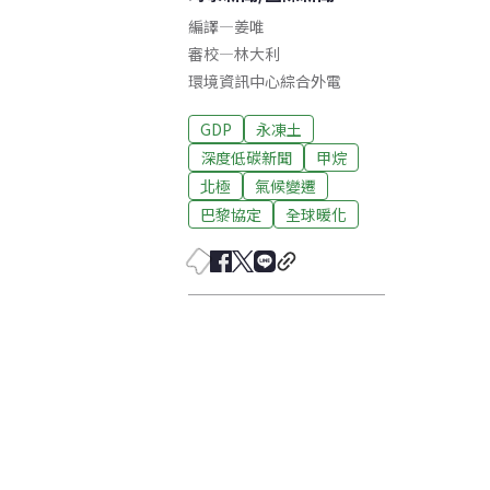
編譯
—
姜唯
審校
—
林大利
環境資訊中心綜合外電
GDP
永凍土
深度低碳新聞
甲烷
北極
氣候變遷
巴黎協定
全球暖化