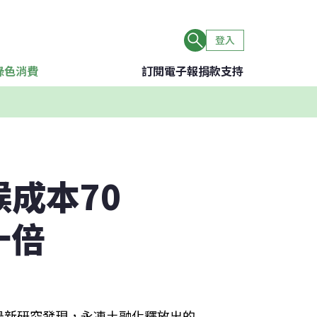
登入
綠色消費
訂閱電子報
捐款支持
成本70
十倍
最新研究發現，永凍土融化釋放出的