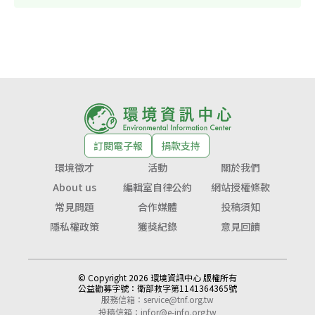
訂閱電子報
捐款支持
環境徵才
活動
關於我們
About us
編輯室自律公約
網站授權條款
常見問題
合作媒體
投稿須知
隱私權政策
獲獎紀錄
意見回饋
© Copyright 2026 環境資訊中心 版權所有
公益勸募字號：
衛部救字第1141364365號
服務信箱：
service@tnf.org.tw
投稿信箱：
infor@e-info.org.tw