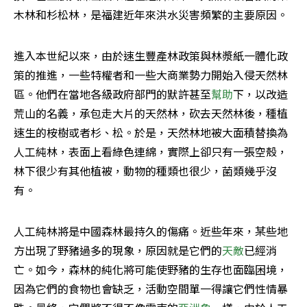
木林和杉松林，是福建近年來洪水災害頻繁的主要原因。 
進入本世紀以來，由於速生豐產林政策與林漿紙一體化政
策的推進，一些特權者和一些大商業勢力開始入侵天然林
區。他們在當地各級政府部門的默許甚至
幫助
下，以改造
荒山的名義，承包走大片的天然林，砍去天然林後，種植
速生的桉樹或者杉、松。於是，天然林地被大面積替換為
人工純林，表面上看綠色連綿，實際上卻只有一張空殼，
林下很少有其他植被，動物的種類也很少，菌類幾乎沒
有。 
人工純林將是中國森林最持久的傷痛。近些年來，某些地
方出現了野豬過多的現象，原因就是它們的
天敵
已經消
亡。如今，森林的純化將可能使野豬的生存也面臨困境，
因為它們的食物也會缺乏，活動空間單一得讓它們性情暴