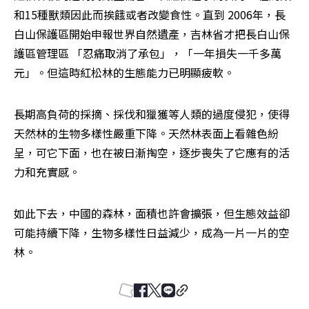
和15種獸類因此而挨餓或者改變食性。直到 2006年，長
白山保護區開始申報世界自然遺產，吉林省才把長白山保
護區管理區 「忍痛取消了承包」，「一年損失一千多萬
元」。但這時紅松林的生態能力已明顯疲軟。
長期高負荷的採摘、採伐和獵獲等人類的過度侵犯，使得
天然林的生物多樣性嚴重下降。天然林表面上看雜色紛
呈，可它下面，也在被日漸掏空，逐步喪失了它應有的活
力和充實感。
如此下去，中國的森林，面積也許會擴張，但生態效益卻
可能持續下降，生物多樣性日益減少，成為一片一片的空
林。 