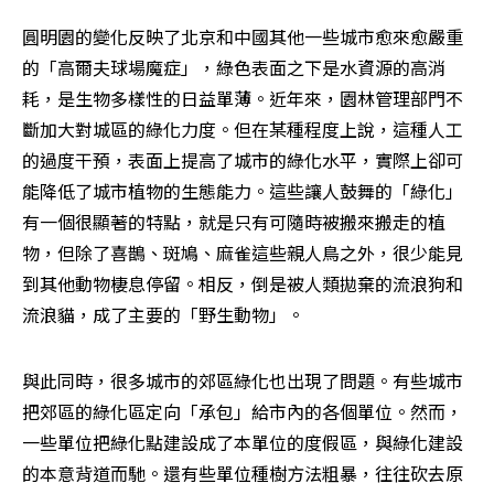
圓明園的變化反映了北京和中國其他一些城市愈來愈嚴重
的「高爾夫球場魔症」，綠色表面之下是水資源的高消
耗，是生物多樣性的日益單薄。近年來，園林管理部門不
斷加大對城區的綠化力度。但在某種程度上說，這種人工
的過度干預，表面上提高了城市的綠化水平，實際上卻可
能降低了城市植物的生態能力。這些讓人鼓舞的「綠化」
有一個很顯著的特點，就是只有可隨時被搬來搬走的植
物，但除了喜鵲、斑鳩、麻雀這些親人鳥之外，很少能見
到其他動物棲息停留。相反，倒是被人類拋棄的流浪狗和
流浪貓，成了主要的「野生動物」。
與此同時，很多城市的郊區綠化也出現了問題。有些城市
把郊區的綠化區定向「承包」給市內的各個單位。然而，
一些單位把綠化點建設成了本單位的度假區，與綠化建設
的本意背道而馳。還有些單位種樹方法粗暴，往往砍去原