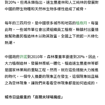
到20%。但馮永鋒指出，速生豐產林和人工純林的發展對
中國的野生物種和天然林生物多樣性造成了威脅。
每年的三四月份，是中國很多城市和地區的
植樹月
。每當
此時，一些城市單位會出資組織員工植樹，縣鎮村出臺措
施幫助農民植造林木以助其致富，全國上下掀起一片綠化
熱潮。 
中國政府
許諾
到2010年，森林覆蓋率要達到20%。因此，
大力植樹造林、發展林漿紙一體化、植造速生豐產林等都
是國家林業局的重點工程。然而，就在這些措施大力推進
的時代，一個令人擔憂的現象正在發生，這個現象姑且稱
之為空林現象。讓我們來看看空林現象都是如何造成的。 
城市日益嚴重的「高爾夫球場魔症」 