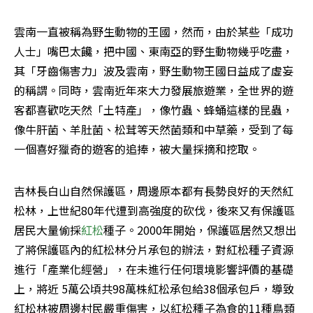
雲南一直被稱為野生動物的王國，然而，由於某些「成功
人士」嘴巴太饞，把中國、東南亞的野生動物幾乎吃盡，
其「牙齒傷害力」波及雲南，野生動物王國日益成了虛妄
的稱謂。同時，雲南近年來大力發展旅遊業，全世界的遊
客都喜歡吃天然「土特產」，像竹蟲、蜂蛹這樣的昆蟲，
像牛肝菌、羊肚菌、松茸等天然菌類和中草藥，受到了每
一個喜好獵奇的遊客的追捧，被大量採摘和挖取。
吉林長白山自然保護區，周邊原本都有長勢良好的天然紅
松林，上世紀80年代遭到高強度的砍伐，後來又有保護區
居民大量偷採
紅松
種子。2000年開始，保護區居然又想出
了將保護區內的紅松林分片承包的辦法，對紅松種子資源
進行「產業化經營」，在未進行任何環境影響評價的基礎
上，將近 5萬公頃共98萬株紅松承包給38個承包戶，導致
紅松林被周邊村民嚴重傷害，以紅松種子為食的11種鳥類