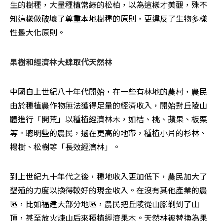
生的樹種，大量種植常綠的松柏，以為這樣才美觀，殊不
知這樣做破壞了尊重本地樹種的原則，更違反了生物多樣
性最大化原則。 
果樹和經濟林大肆取代天然林
中國自上世紀八十年代開始，在一些有林地的農村，農民
由於種植農作物無法獲得足量的經濟收入，開始對丘陵山
體進行「開荒」以種植經濟林木，如桔、桃、蘋果、板栗
等。聰明些的農民，還在更高的地帶，種植小片的杉林、
楊樹、松樹等「長效經濟林」。
到上世紀九十年代之後，種地收入更加低下，農民加大了
墾殖的力度以換得較好的現金收入。在沒有其他產業的農
區，比如福建大部分地區，農民把丘陵從山腳剃到了山
頂，甚至放火煉山后來種植經濟果木。天然林被替換為果