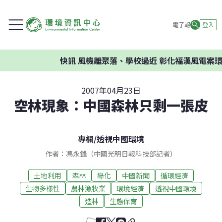
電子報
登入
快訊
風機離聚落、學校過近 彰化福漢風電案環委
2007年04月23日
空林現象：中國森林只剩一張皮
專欄
/
透視中國環境
作者：馮永鋒（中國光明日報科技部記者）
土地利用
森林
綠化
中國新聞
循環經濟
生物多樣性
農林漁牧業
環境經濟
透視中國環境
造林
生態保育