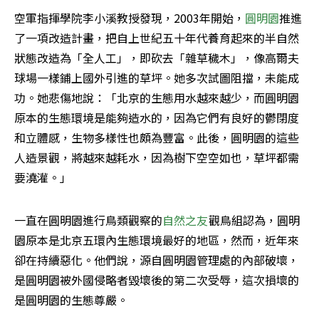
空軍指揮學院李小溪教授發現，2003年開始，
圓明園
推進
了一項改造計畫，把自上世紀五十年代養育起來的半自然
狀態改造為「全人工」，即砍去「雜草穢木」，像高爾夫
球場一樣鋪上國外引進的草坪。她多次試圖阻擋，未能成
功。她悲傷地說：「北京的生態用水越來越少，而圓明園
原本的生態環境是能夠造水的，因為它們有良好的鬱閉度
和立體感，生物多樣性也頗為豐富。此後，圓明園的這些
人造景觀，將越來越耗水，因為樹下空空如也，草坪都需
要澆灌。」 
一直在圓明園進行鳥類觀察的
自然之友
觀鳥組認為，圓明
園原本是北京五環內生態環境最好的地區，然而，近年來
卻在持續惡化。他們說，源自圓明園管理處的內部破壞，
是圓明園被外國侵略者毀壞後的第二次受辱，這次損壞的
是圓明園的生態尊嚴。 