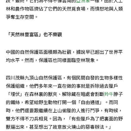
跌。最終，它們將不得不像雲南的
亞洲象
一樣，由於人工
林和農作物區擠佔了它們的天然覓食場，而憤怒地與人類
爭奪生存空間。 
「天然林豐富區」也不樂觀
中國的自然保護區面積頗為壯觀，據說早已超出了世界平
均水平。然而，保護區也同樣面臨空林現象。 
四川茂縣九頂山自然保護區，有個民間自發的生物多樣性
保護組織，他們多年來一直在做的事就是拆除過去獵戶
「埋伏」在森林裏的獸夾、解除藏在暗處會割斷
羚牛
脖子
的鐵絲，希望給野生動物打開一個「自由通道」。而同
時，他們還要跟繼續在上山偷獵的人進行鬥爭，有時候，
雙方不得不刀兵相見。因為，「有些獵戶為了把裏面的野
獸逼出來，甚至想出了故意放火燒山的惡毒辦法。」 