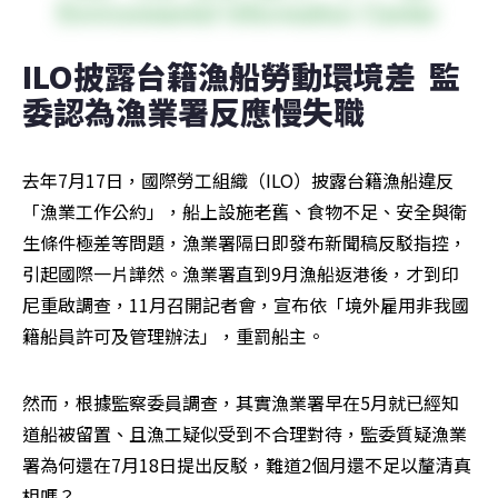
ILO披露台籍漁船勞動環境差  監
委認為漁業署反應慢失職
去年7月17日，國際勞工組織（ILO）披露台籍漁船違反
「漁業工作公約」，船上設施老舊、食物不足、安全與衛
生條件極差等問題，漁業署隔日即發布新聞稿反駁指控，
引起國際一片譁然。漁業署直到9月漁船返港後，才到印
尼重啟調查，11月召開記者會，宣布依「境外雇用非我國
籍船員許可及管理辦法」，重罰船主。
然而，根據監察委員調查，其實漁業署早在5月就已經知
道船被留置、且漁工疑似受到不合理對待，監委質疑漁業
署為何還在7月18日提出反駁，難道2個月還不足以釐清真
相嗎？