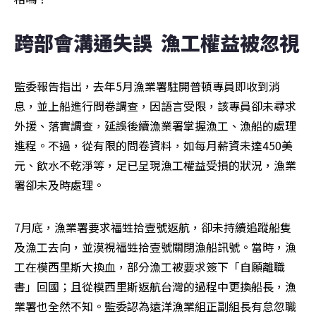
跨部會溝通失誤  漁工權益被忽視
監委報告指出，去年5月漁業署駐開普頓專員即收到消
息，並上船進行問卷調查，因語言受限，該專員卻未尋求
外援、落實調查，延誤後續漁業署掌握漁工、漁船的處理
進程。不過，從有限的問卷資料，如每月薪資未達450美
元、飲水不乾淨等，足已呈現漁工權益受損的狀況，漁業
署卻未及時處理。
7月底，漁業署要求福甡拾壹號返航，卻未持續追蹤船隻
及漁工去向，並漠視福甡拾壹號關閉漁船訊號。當時，漁
工在模西里斯大換血，部分漁工被要求簽下「自願離職
書」回國；且從模西里斯返航台灣的過程中更換船長，漁
業署也全然不知。監委認為遠洋漁業組正副組長有怠忽職