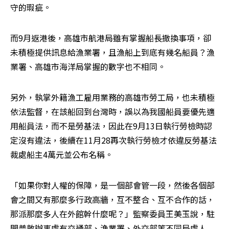
守的瑕疵。
而9月返港後，高雄市航港局雖有掌握船長撤換事項，卻
未積極提供訊息給漁業署，且漁船上到底有幾名船員？漁
業署、高雄市海洋局掌握的數字也不相同。
另外，執掌外籍漁工雇用業務的高雄市勞工局，也未積極
依法監督，在該船回到台灣時，誤以為我國船員要優先適
用船員法，而不是勞基法，因此在9月13日執行勞檢時認
定沒有違法，後續在11月28再次執行勞檢才依違反勞基法
裁處船主4萬元並公布名稱。
「如果你對人權的保障，是一個部會管一段，然後各個部
會之間又有那麼多行政高牆，互不整合、互不合作的話，
那派那麼多人在外館幹什麼呢？」監察委員王美玉說，駐
開普敦辦事處有交通部、漁業署、外交部等不同局處人