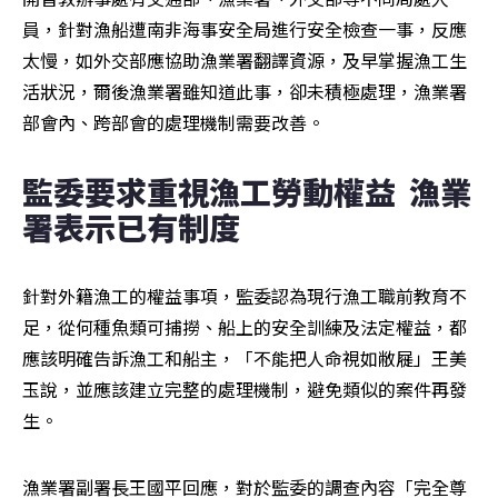
員，針對漁船遭南非海事安全局進行安全檢查一事，反應
太慢，如外交部應協助漁業署翻譯資源，及早掌握漁工生
活狀況，爾後漁業署雖知道此事，卻未積極處理，漁業署
部會內、跨部會的處理機制需要改善。
監委要求重視漁工勞動權益  漁業
署表示已有制度 
針對外籍漁工的權益事項，監委認為現行漁工職前教育不
足，從何種魚類可捕撈、船上的安全訓練及法定權益，都
應該明確告訴漁工和船主，「不能把人命視如敝屣」王美
玉說，並應該建立完整的處理機制，避免類似的案件再發
生。
漁業署副署長王國平回應，對於監委的調查內容「完全尊