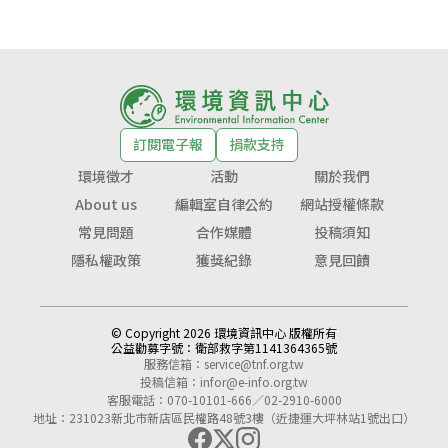
訂閱電子報
捐款支持
環境徵才
活動
關於我們
About us
編輯室自律公約
網站授權條款
常見問題
合作媒體
投稿須知
隱私權政策
獲獎紀錄
意見回饋
© Copyright 2026 環境資訊中心 版權所有
公益勸募字號：
衛部救字第1141364365號
服務信箱：
service@tnf.org.tw
投稿信箱：
infor@e-info.org.tw
客服電話：070-10101-666／02-2910-6000
地址：231023新北市新店區民權路48號3樓（近捷運大坪林站1號出口）