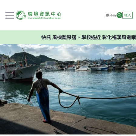
電子報
登入
快訊
風機離聚落、學校過近 彰化福漢風電案環