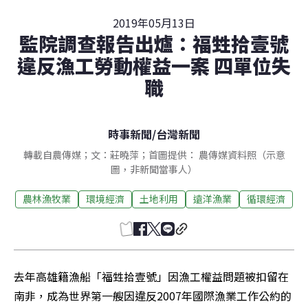
2019年05月13日
監院調查報告出爐：福甡拾壹號
違反漁工勞動權益一案 四單位失
職
時事新聞
/
台灣新聞
轉載自農傳媒；文：莊曉萍；首圖提供： 農傳媒資料照（示意
圖，非新聞當事人）
農林漁牧業
環境經濟
土地利用
遠洋漁業
循環經濟
去年高雄籍漁船「福甡拾壹號」因漁工權益問題被扣留在
南非，成為世界第一艘因違反2007年國際漁業工作公約的