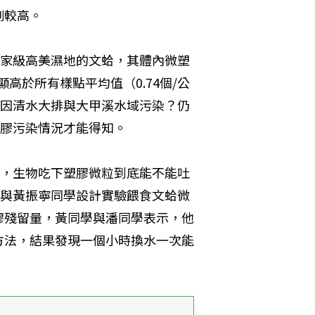
例較高。
家級高美濕地的文蛤，其體內微塑
顯高於所有樣點平均值（0.74個/公
因清水大排與大甲溪水域污染？仍
膠污染情況才能得知。
，生物吃下塑膠微粒到底能不能吐
與黃振寧同學設計實驗餵食文蛤微
膠殘留量，黃同學與潘同學表示，他
方法，結果發現一個小時換水一次能