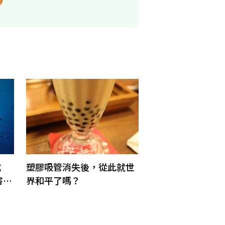
成
塑膠吸管消失後，從此就世
害海
界和平了嗎？