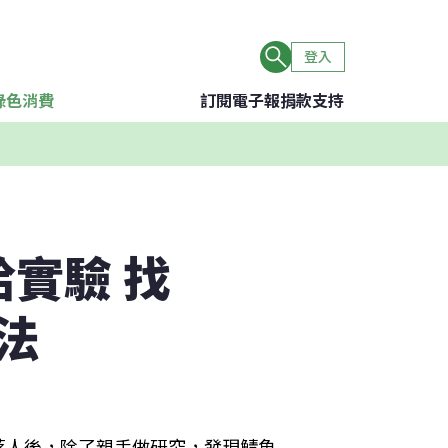
登入
綠色消費
訂閱電子報
捐款支持
實驗 找
法
落人後，除了親手做研究，發現鯖魚