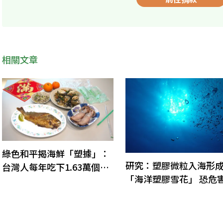
相關文章
綠色和平揭海鮮「塑據」：
研究：塑膠微粒入海形
台灣人每年吃下1.63萬個微
「海洋塑膠雪花」 恐危
塑膠
洋生態、進入食物鏈