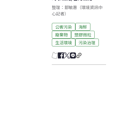
整理：鄒敏惠（環境資訊中
心記者）
公害污染
海鮮
廢棄物
塑膠微粒
生活環境
污染治理