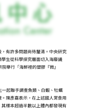
段，有許多問題尚待釐清。中央研究
領學生從科學探究層面切入海廢議
研院舉行「海鮮裡的塑膠『微』
生一起聯手調查魚類、白蝦、牡蠣
視。陳彥嘉表示，在上述國人常食用
，其樣本超過半數以上體內都發現有