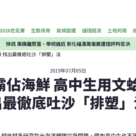
2026世足賽
生態保育
氣候變遷
循環經濟
土地利用
快訊
風機離聚落、學校過近 彰化福漢風電案遭環評判否決
2019年07月05日
霸佔海鮮 高中生用文蛤
出最徹底吐沙「排塑」
越來越多研究指出海洋塑膠垃圾問題，國內高中生也不