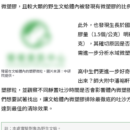
微塑膠，且較大顆的野生文蛤體內被發現有微塑膠的比
此外，也發現生長於國
膠量（1.5個/公克）明
克），其確切原因是否
需進一步分析水域微塑
高中生們更進一步好奇
殘留在文蛤體內的塑膠微粒。圖片來源：中研
院提供。
出來？師大附中潘裕軒
塑膠粒，並觀察不同靜置吐沙時間是否會影響體內微塑
們想要試著找出，讓文蛤體內微塑膠排除最徹底的吐沙
達到最佳的清除效果。
註：本處實驗對象為野生文蛤。