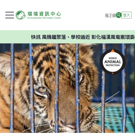
電子報
登入
快訊
風機離聚落、學校過近 彰化福漢風電案環委建議不應