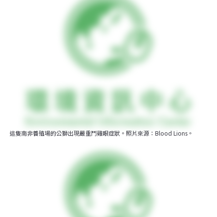
這隻南非養殖場的公獅出現嚴重鬥雞眼症狀。照片來源：Blood Lions。