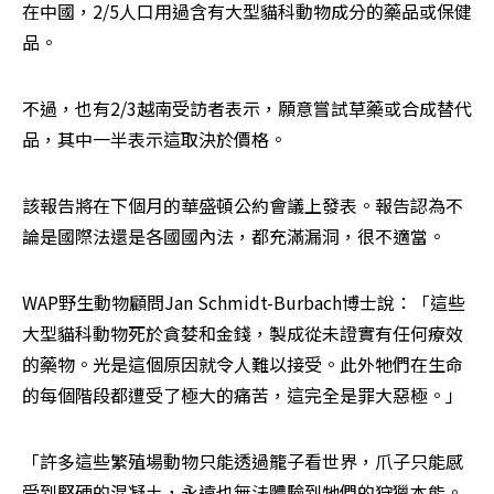
在中國，2/5人口用過含有大型貓科動物成分的藥品或保健
品。
不過，也有2/3越南受訪者表示，願意嘗試草藥或合成替代
品，其中一半表示這取決於價格。
該報告將在下個月的華盛頓公約會議上發表。報告認為不
論是國際法還是各國國內法，都充滿漏洞，很不適當。
WAP野生動物顧問Jan Schmidt-Burbach博士說：「這些
大型貓科動物死於貪婪和金錢，製成從未證實有任何療效
的藥物。光是這個原因就令人難以接受。此外牠們在生命
的每個階段都遭受了極大的痛苦，這完全是罪大惡極。」
「許多這些繁殖場動物只能透過籠子看世界，爪子只能感
受到堅硬的混凝土，永遠也無法體驗到牠們的狩獵本能。