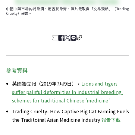
中國中藥市場的補骨酒、麝香狀骨膏。照片截取自「交易殘酷」（Trading 
Cruelty）報告。
參考資料
英國獨立報（2019年7月9日），
Lions and tigers 
suffer painful deformities in industrial breeding 
schemes for traditional Chinese 'medicine'
Trading Cruelty- How Captive Big Cat Farming Fuels 
the Traditoinal Asian Medicine Industry 
報告下載