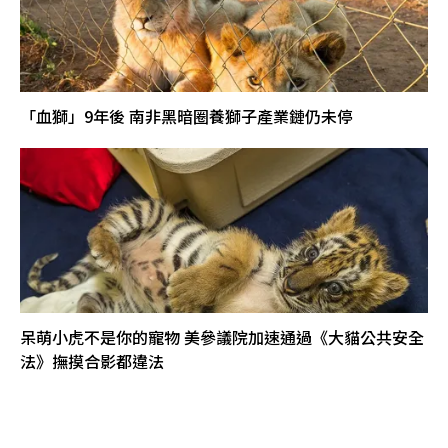
「血獅」9年後 南非黑暗圈養獅子產業鏈仍未停
呆萌小虎不是你的寵物 美參議院加速通過《大貓公共安全
法》撫摸合影都違法