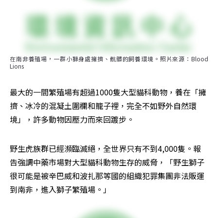
在南非養殖場，一群小獅身處擁擠、骯髒的飼養環境。照片來源：Blood 
Lions
最大的一間繁殖場有超過1000隻大型貓科動物，養在「擁
擠、冰冷的混凝土圍欄和籠子裡，完全不如野外自然環
境」，許多動物因壓力而來回踱步。
野生虎族群已經瀕臨滅絕，全世界只有不到4,000隻。報
告強調中藥市場對大型貓科動物生存的威脅，「野生獅子
很可能是被辛巴威和波扎那等國的組織犯罪集團非法販運
到南非，進入獅子繁殖場。」