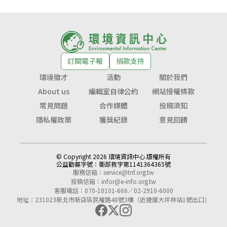
訂閱電子報
捐款支持
環境徵才
活動
關於我們
About us
編輯室自律公約
網站授權條款
常見問題
合作媒體
投稿須知
隱私權政策
獲獎紀錄
意見回饋
© Copyright 2026 環境資訊中心 版權所有
公益勸募字號：
衛部救字第1141364365號
服務信箱：
service@tnf.org.tw
投稿信箱：
infor@e-info.org.tw
客服電話：070-10101-666／02-2910-6000
地址：231023新北市新店區民權路48號3樓（近捷運大坪林站1號出口）