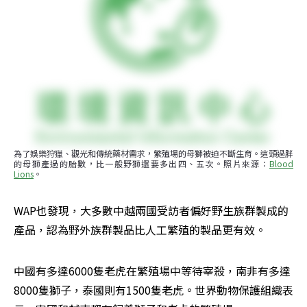
為了娛樂狩獵、觀光和傳統藥材需求，繁殖場的母獅被迫不斷生育。這頭過胖
的母獅產過的胎數，比一般野獅還要多出四、五次。照片來源：
Blood 
Lions
。
WAP也發現，大多數中越兩國受訪者偏好野生族群製成的
產品，認為野外族群製品比人工繁殖的製品更有效。
中國有多達6000隻老虎在繁殖場中等待宰殺，南非有多達
8000隻獅子，泰國則有1500隻老虎。世界動物保護組織表