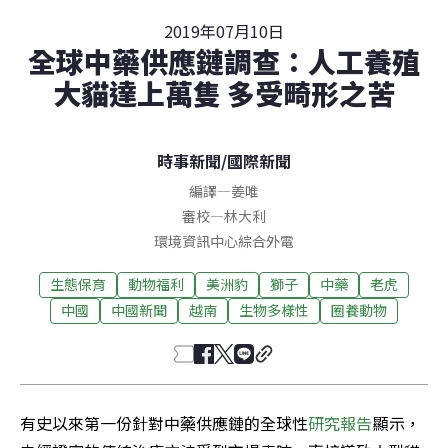
2019年07月10日
全球中藥供應鏈調查：人工養殖
大貓達上萬隻 多受畸形之苦
時事新聞
/
國際新聞
編譯
—
姜唯
審校
—
林大利
環境資訊中心綜合外電
生態保育
動物福利
美洲豹
獅子
中藥
老虎
中國
中國新聞
越南
生物多樣性
圈養動物
有史以來第一份針對中藥供應鏈的全球性
研究報告
顯示，