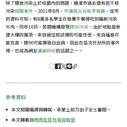
除了積放污染土於校園內的問題，橫濱市過去還有若干核
污染
相關事件
。2011年8月，
市議員古谷裕彥
揭露
，從市
府資料可知，有8萬多名學生在營養午餐裡吃到輻射污染
牛肉。同年10月，民間機構發現
鍶90污染
，由於地點是新
建大樓的屋頂，來自過往核試爆的可能性低，來自福島可
能性高。鍶90可能導致白血病，因此在這次托兒所的事件
裡，也成為網友
議論紛紛
的話題之一。
參考資料
本文相關編譯與轉寫，承蒙上前万由子女士審閱。
本文轉載自
媽媽監督核電廠聯盟