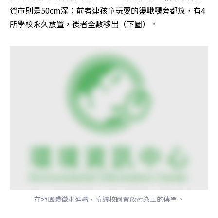
賀市則是50cm深；前者連孩童玩耍的盪鞦韆旁都放，有4
所學校永久放置，後者全數移出（下圖）。
在地團體徵求連署，抗議校園置放污染土的傳單。