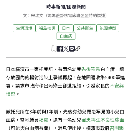
時事新聞
/
國際新聞
文：宋瑞文（媽媽監督核電廠聯盟盟特約撰述）
生活環境
福島核災
日本
公共衛生
能源轉型
白血病
日本橫濱市一家托兒所，有兩名幼兒
先後罹患
白血病，讓
存放園內的輻射污染土爭議再起。在地團體收集5400筆連
署，請求市政府移出污染土卻遭拒絕，引發家長的
不安與
憤怒
。
該托兒所在3年前與1年前，先後有幼兒罹患罕見的小兒白
血病，當地議員
揭露
，還有一名幼兒
罹患再生不良性貧血
（可能與白血病有關）。消息傳出後，橫濱市政府
召開懇