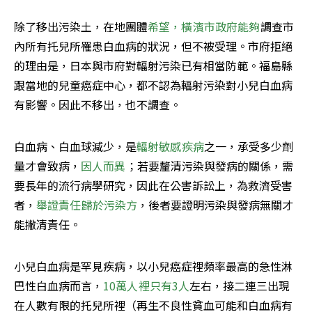
除了移出污染土，在地團體
希望，橫濱市政府能夠
調查市
內所有托兒所罹患白血病的狀況，但不被受理。市府拒絕
的理由是，日本與市府對輻射污染已有相當防範。福島縣
跟當地的兒童癌症中心，都不認為輻射污染對小兒白血病
有影響。因此不移出，也不調查。
白血病、白血球減少，是
輻射敏感疾病
之一，承受多少劑
量才會致病，
因人而異
；若要釐清污染與發病的關係，需
要長年的流行病學研究，因此在公害訴訟上，為救濟受害
者，
舉證責任歸於污染方
，後者要證明污染與發病無關才
能撇清責任。
小兒白血病是罕見疾病，以小兒癌症裡頻率最高的急性淋
巴性白血病而言，
10萬人裡只有3人
左右，接二連三出現
在人數有限的托兒所裡（再生不良性貧血可能和白血病有