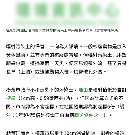
攝影記者原田浩司從同業轉發的污染土除染袋長草照片（非文中托兒所）
輻射污染土的保管，一向為人詬病。一般核廢棄物是放入
黃色鐵筒，並有專門的核廢處置場，但輻射污染土只用塑
膠袋包覆，遭遇豪雨、天災，便容易傾覆外流，甚至只是
長草（上圖）或遭遇動物入侵，也會破孔外洩。
橫濱市政府不移走剩下的污染土，
理由
是輻射值低於自訂
標準
（1cm高、0.59微西弗/時），但因為計算方式的不
同，市府認為不會超標，在地團體則認為將超標6倍（編
注：1年超標5倍是核電工白血病
職災條件
之一）。
就管理而言，橫濱市以覆土10cm深做間隔，鄰近的橫須