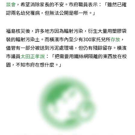
談會
，希望消除家長的不安。市府職員表示：「雖然已確
認兩名幼兒罹病，但無法公開是哪一所。」
福島核災後，許多地方因為輻射污染，衍生大量用塑膠袋
裝的輻射污染土。而橫濱市內至少有300家托兒所
存放
，
儘管有一部分被送到污泥處理場，但仍有殘餘留存。橫濱
市議員
太田正孝說
：「把需要用鐵絲網隔離的東西放在校
園，不知市府在想什麼。」