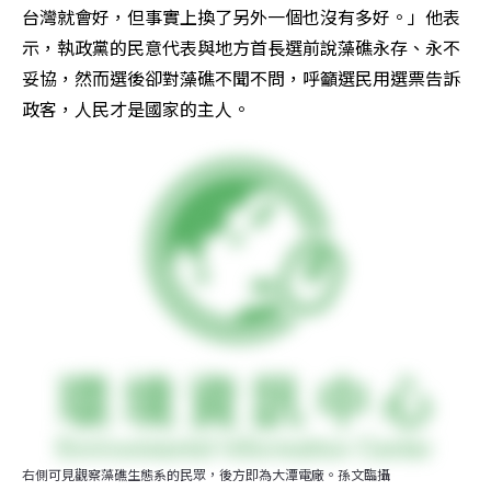
台灣就會好，但事實上換了另外一個也沒有多好。」他表
示，執政黨的民意代表與地方首長選前說藻礁永存、永不
妥協，然而選後卻對藻礁不聞不問，呼籲選民用選票告訴
政客，人民才是國家的主人。
右側可見觀察藻礁生態系的民眾，後方即為大潭電廠。孫文臨攝