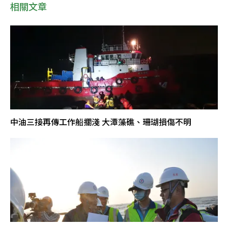
相關文章
中油三接再傳工作船擱淺 大潭藻礁、珊瑚損傷不明