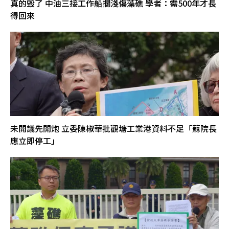
真的毀了 中油三接工作船擱淺傷藻礁 學者：需500年才長
得回來
未開議先開炮 立委陳椒華批觀塘工業港資料不足「蘇院長
應立即停工」