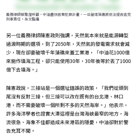
義務律師蔡雅瀅呼籲，中油盡快放棄犯罪計畫，一旦破壞藻礁將依法提告追究
刑事責任。孫文臨攝
另一位義務律師陳憲政則強調，天然氣本來就是能源轉型
過渡時期的選項，到了2050年，天然氣的發電需求就會減
少，現在卻要破壞千年藻礁來蓋工業港，「中油花1000億
來施作填海工程，卻只能使用30年，30年後等於丟了1000
億下去填海。」
陳憲政說，三接站是一個選址錯誤的政策，「我們從頭到
尾沒有反對三接，但三接可以改在既有的台北港、林口
港，而不需要破壞一個所剩不多的天然海岸。」他表示，
許多海洋學者也證實大潭這裡是台灣海峽最窄的地方，海
流很急、海象不佳都造成未來港區的隱憂，中油卻對於警
告充耳不聞。