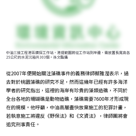
中油三接工程港區鑽探工作站，港提範圍將從工作站到岸邊，需放置長寬高各
25公尺的水泥沉箱共303個。孫文臨攝
從2007年便開始關注藻礁事件的義務律師蔡雅瀅表示，過
去對於桃園藻礁的研究不足，然而這幾年已經有許多海洋
學者的研究指出，這裡的海岸有珍貴的藻類造礁，不同於
全台各地的珊瑚礁是動物造礁，藻礁需要7600年才形成現
在的規模。他呼籲，中油高層盡快放棄施工的犯罪計畫，
若執意施工將違反《野保法》和《文資法》，律師團將會
追究刑事責任。