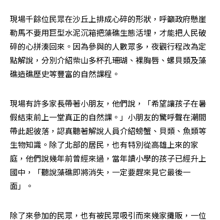
現場千餘位民眾在沙丘上排成心碎的形狀，呼籲政府懸崖
勒馬不要用巨型水泥沉箱把藻礁生態活埋，才能把人民破
碎的心拼湊回來。因為參與的人數眾多，夜觀行程改為定
點解說，分別介紹柴山多杯孔珊瑚、裸胸唇、螺貝類及藻
礁造礁歷史等豐富的自然課程。
現場有許多家長帶著小朋友，他們說，「希望讓孩子在暑
假結束前上一堂真正的自然課。」小朋友的驚呼聲在潮間
帶此起彼落，認真聽著解說人員介紹螃蟹、貝類、魚類等
生物知識。除了北部的居民，也有特別從高雄上來的家
庭，他們說幾年前曾經來過，當年讀小學的孩子已經升上
國中，「聽說藻礁即將消失，一定要趕來見它最後一
面」。
除了來參加的民眾，也有被民眾吸引而來幾家攤販，一位