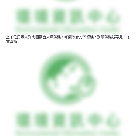
上千位民眾來到桃園觀音大潭藻礁，呼籲政府刀下留礁，別跟藻礁說再見。孫
文臨攝