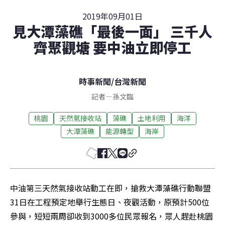
2019年09月01日
見大潭藻礁「最後一面」 三千人
齊聚觀塘 要中油立即停工
時事新聞
/
台灣新聞
記者
—
孫文臨
桃園
天然氣接收站
藻礁
土地利用
海洋
大潭藻礁
能源轉型
海岸
中油第三天然氣接收站動工在即，搶救大潭藻礁行動聯盟
31日在工程預定地舉行生態日、夜觀活動，原預計500位
參與，短短兩周卻收到3000多位民眾報名，眾人趕赴桃園