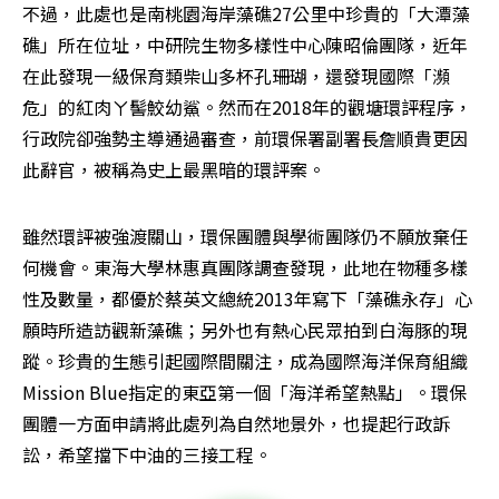
不過，此處也是南桃園海岸藻礁27公里中珍貴的「大潭藻
礁」所在位址，中研院生物多樣性中心陳昭倫團隊，近年
在此發現一級保育類柴山多杯孔珊瑚，還發現國際「瀕
危」的紅肉ㄚ髻鮫幼鯊。然而在2018年的觀塘環評程序，
行政院卻強勢主導通過審查，前環保署副署長詹順貴更因
此辭官，被稱為史上最黑暗的環評案。
雖然環評被強渡關山，環保團體與學術團隊仍不願放棄任
何機會。東海大學林惠真團隊調查發現，此地在物種多樣
性及數量，都優於蔡英文總統2013年寫下「藻礁永存」心
願時所造訪觀新藻礁；另外也有熱心民眾拍到白海豚的現
蹤。珍貴的生態引起國際間關注，成為國際海洋保育組織
Mission Blue指定的東亞第一個「海洋希望熱點」。環保
團體一方面申請將此處列為自然地景外，也提起行政訴
訟，希望擋下中油的三接工程。