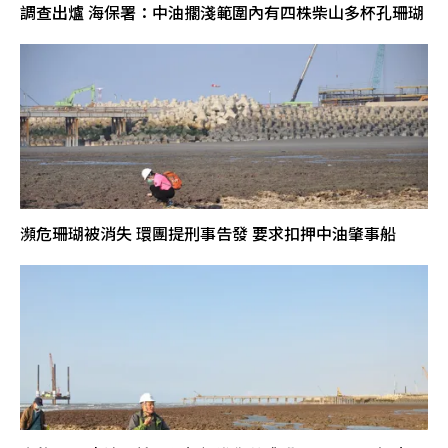
調查出爐 海保署：中油擱淺範圍內有四株柴山多杯孔珊瑚
瀕危珊瑚被消失 環團提刑事告發 要求扣押中油肇事船