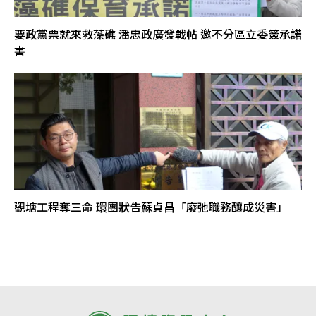
要政黨票就來救藻礁 潘忠政廣發戰帖 邀不分區立委簽承諾
書
觀塘工程奪三命 環團狀告蘇貞昌「廢弛職務釀成災害」