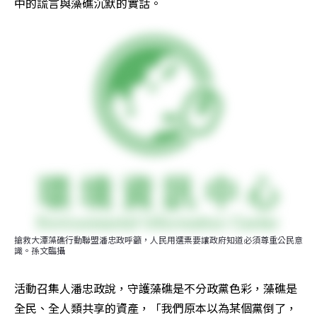
中的謊言與藻礁沉默的實話。
搶救大潭藻礁行動聯盟潘忠政呼籲，人民用選票要讓政府知道必須尊重公民意
識。孫文臨攝
活動召集人潘忠政說，守護藻礁是不分政黨色彩，藻礁是
全民、全人類共享的資產，「我們原本以為某個黨倒了，