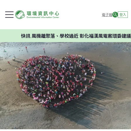
電子報
登入
快訊
風機離聚落、學校過近 彰化福漢風電案環委建議不應開發