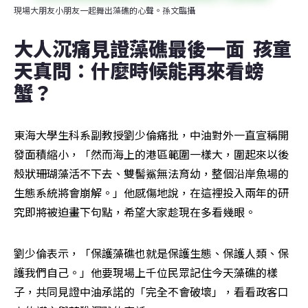
現場大朋友小朋友一起舞出藻礁的心聲。孫文臨攝
大人沉痛見證藻礁最後一面  孩童
天真問：什麼時候能再來看螃
蟹？
東海大學生科系副教授劉少倫痛批，中油對外一直宣稱開
發面積縮小，「然而海上的港區範圍一樣大，圍起來以後
殼狀珊瑚藻活不下去、雙髻鯊無法育幼，整個沿岸魚場的
生態系統將會崩解。」他感傷地說，在這裡投入兩年的研
究即將被迫畫下句點，希望大家趁現在多看幾眼。
劉少倫表示，「保護藻礁也就是保護生態、保護人類、保
護我們自己。」他要現場上千位民眾記住今天藻礁的樣
子，共同見證中油承諾的「完全不會破壞」，看看政客口