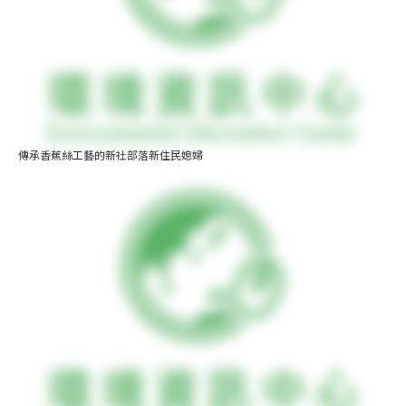
傳承香蕉絲工藝的新社部落新住民媳婦