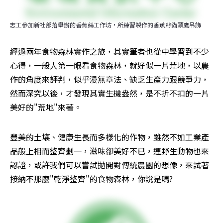
志工參加新社部落舉辦的香蕉絲工作坊，所練習製作的香蕉絲貓頭鷹吊飾
經過兩年食物森林實作之旅，其實筆者也從中學習到不少
心得，一般人第一眼看食物森林，就好似一片荒地，以農
作的角度來評判，似乎漫無章法、缺乏生產力跟競爭力，
然而深究以後，才發現其實生機盎然，是不折不扣的一片
美好的"荒地"來著。
豐美的土壤、健康生長而多樣化的作物，雖然不如工業產
品般上相而整齊劃一，滋味卻美好不已，連野生動物也來
認證，或許我們可以嘗試拋開對傳統農園的想像，來試著
接納不那麼"乾淨整齊"的食物森林，你說是嗎?