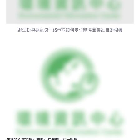
野生動物專家陳一銘示範如何定位獸徑並裝設自動相機
在食物森林拍攝到的麝香貓個體，陳一銘攝