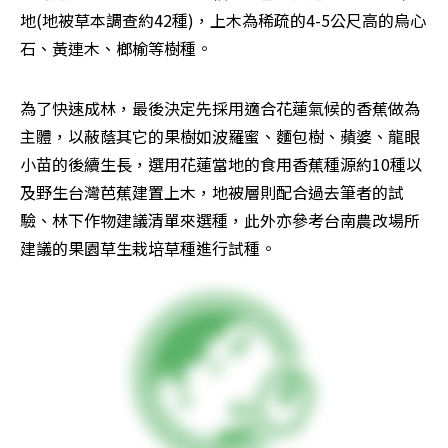
地(地被草本調查約42種)，上木為稀疏的4-5公尺高的烏心
石、黃連木、榔榆等樹種。
為了快速成林，最後決定先採用適合花蓮氣候的香蕉做為
主體，以蔽蔭其它的果樹如波羅蜜、麵包樹、蘋婆、龍眼
小苗的後續生長，選用花蓮當地的食用香蕉種源約10種以
及野生台灣芭蕉建置上木，地被層則配合過去筆者的試
驗、林下作物建議清單來選種，此外亦參考台南農改場所
建議的果園草生栽培草種進行試種。