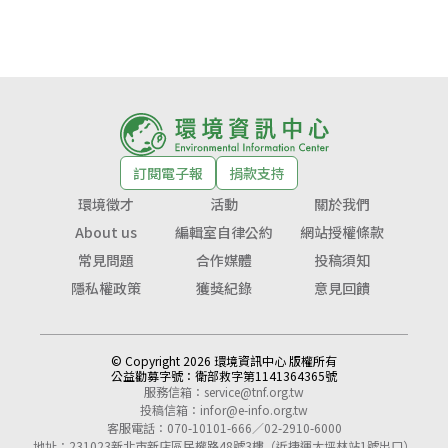
訂閱電子報
捐款支持
環境徵才
活動
關於我們
About us
編輯室自律公約
網站授權條款
常見問題
合作媒體
投稿須知
隱私權政策
獲獎紀錄
意見回饋
© Copyright 2026 環境資訊中心 版權所有
公益勸募字號：
衛部救字第1141364365號
服務信箱：
service@tnf.org.tw
投稿信箱：
infor@e-info.org.tw
客服電話：070-10101-666／02-2910-6000
地址：231023新北市新店區民權路48號3樓（近捷運大坪林站1號出口）