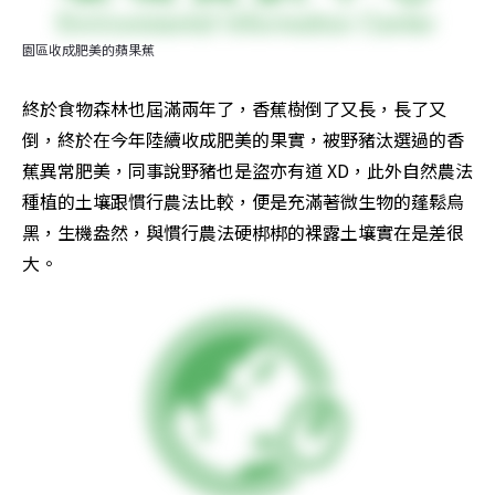
園區收成肥美的蘋果蕉
終於食物森林也屆滿兩年了，香蕉樹倒了又長，長了又
倒，終於在今年陸續收成肥美的果實，被野豬汰選過的香
蕉異常肥美，同事說野豬也是盜亦有道 XD，此外自然農法
種植的土壤跟慣行農法比較，便是充滿著微生物的蓬鬆烏
黑，生機盎然，與慣行農法硬梆梆的裸露土壤實在是差很
大。