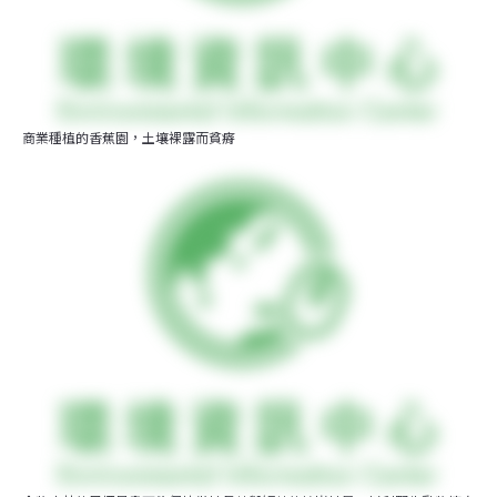
商業種植的香蕉園，土壤裸露而貧瘠