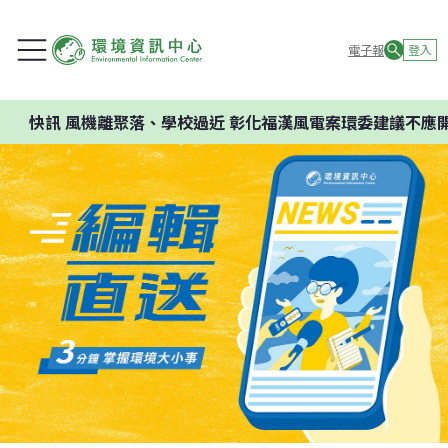
電子報
登入
快訊
風機離聚落、學校過近 彰化福漢風電案環委建議不應開