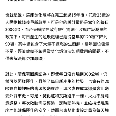
也就是說，這座焚化爐將在完工超過15年後，花費25億的
人民納稅錢後重新啟用。可是他的設計量仍是當年的每日
300公噸，而台東縣民在政府推行資源回收與垃圾減量的
政策下，每日產生的垃圾處理已經從當年的120噸下降到
90噸，其中還包含了大量不適燃的生廚餘，當年因垃圾量
不足、經濟效益不彰導致焚化爐無法如期啟用的問題，不
僅未解決還更加嚴峻。
對此，環保署回應認為，即使每日沒有燒到300公噸，仍
然可以照樣運作，且除了每日新產生的垃圾，也會有約20
噸來自掩埋廠的舊垃圾送來燒，垃圾處理成本還是會比送
去外縣市低。可是，焚化爐和瓦斯爐不一樣，火力不能隨
意調整，每次啟動需要經過一定時間熱機，並維持燃燒溫
度才能確保運作的安全，然而台東焚化盧設計量為每天燒