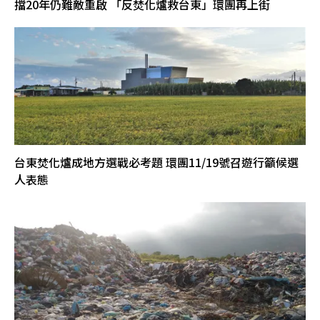
擋20年仍難敵重啟 「反焚化爐救台東」環團再上街
台東焚化爐成地方選戰必考題 環團11/19號召遊行籲候選
人表態