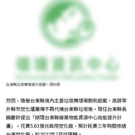
台東縣垃圾掩埋場示意圖。資料照
然而，隨著台東縣境內主要垃圾掩埋場飽和超載，高屏等
外縣市焚化爐屢傳不再代燒台東縣垃圾後，現任台東縣長
饒慶鈴提出「辦理台東縣廢棄物能資源中心效能提升計
畫」，花費5.63億元啟用焚化廠，預計耗費三年時間修繕
台東焚化廠，於2022年7月試運轉。