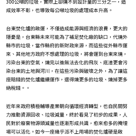
300公噸的垃圾，實際上卻燒不到設計量的三分之一，造
成效率不彰，也導致每公噸垃圾的處理成本升高。
台東焚化爐的啟運，不僅造成能源與經濟的浪費，更大的
隱憂是，台東縣未來可能為了補足焚化廠的缺口，代燒外
縣市的垃圾，當作縣府的新財政來源，而這些從外縣市運
來、其他地方政府不想處理的垃圾，將會運到台東來燒，
污染台東的空氣，燒完以後無法去化的飛灰、底渣更會污
染台東的土地與河川，在這些污染與破壞之外，為了讓這
座賠錢的焚化爐繼續運作，還得燒更多的垃圾、燒掉更多
納稅錢。。
近年來政府積極輔導產業朝向循環經濟轉型，也自民間努
力推動資源回收、垃圾減量，終於看見了初步的成果，人
民對於廢棄物源頭減量也逐漸形成共識，愈來愈多的掩埋
場可以活化。如今一座幾乎派不上用場的焚化爐硬是啟