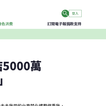
登入
綠色消費
訂閱電子報
捐款支持
5000萬
」
從未未啟用的台東焚化爐整修重啟，