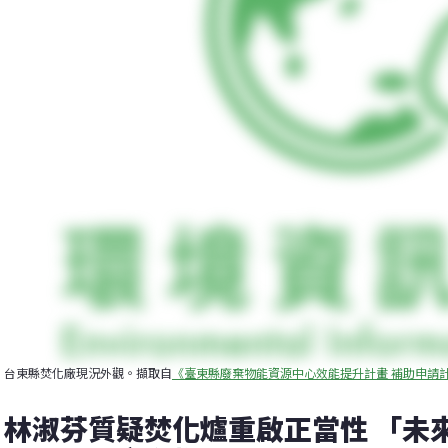
台東縣焚化廠現況外觀。擷取自
《臺東縣廢棄物能資源中心效能提升計畫 補助申請
林淑芬質疑焚化爐重啟正當性 「未