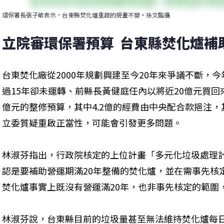
環保署長張子敬表示，台東縣焚化爐重啟的規畫不變。孫文臨攝
立院審環保署預算  台東縣焚化爐補
台東焚化廠從2000年規劃興建至今20年來爭議不斷，
過15年卻未運轉、前縣長黃健庭任內以將近20億元買回來
億元的整修預算，其中4.2億的經費由中央配合款挹注，其
立委質疑重啟正當性，可能會引發更多問題。
林淑芬指出，行政院核定的上位計畫「多元化垃圾處理
認是要補助營運期滿20年整備的焚化爐，並在需事先核
焚化爐事實上既沒有營運滿20年，也非事先核定的範圍
林淑芬說，台東縣目前的垃圾量甚至無法維持焚化爐每