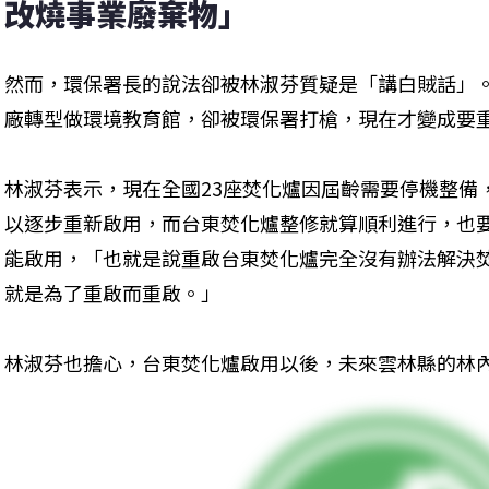
改燒事業廢棄物」
然而，環保署長的說法卻被林淑芬質疑是「講白賊話」
廠轉型做環境教育館，卻被環保署打槍，現在才變成要
林淑芬表示，現在全國23座焚化爐因屆齡需要停機整備，「
以逐步重新啟用，而台東焚化爐整修就算順利進行，也要等到
能啟用，「也就是說重啟台東焚化爐完全沒有辦法解決
就是為了重啟而重啟。」
林淑芬也擔心，台東焚化爐啟用以後，未來雲林縣的林