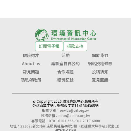
訂閱電子報
捐款支持
環境徵才
活動
關於我們
About us
編輯室自律公約
網站授權條款
常見問題
合作媒體
投稿須知
隱私權政策
獲獎紀錄
意見回饋
© Copyright 2026 環境資訊中心 版權所有
公益勸募字號：
衛部救字第1141364365號
服務信箱：
service@tnf.org.tw
投稿信箱：
infor@e-info.org.tw
客服電話：070-10101-666／02-2910-6000
地址：231023新北市新店區民權路48號3樓（近捷運大坪林站1號出口）