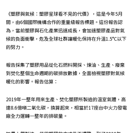
《塑膠與氣候：塑膠星球看不見的代價》，這是今年5月
間，由6個國際機構合作的重量級報告標題。這份報告認
為，當前塑膠與石化產業迅速成長，會加速塑膠產品對氣
候的負面衝擊，危及全球社群讓暖化保持在升溫1.5°C以下
的努力。
報告採集了塑膠用品從化石燃料開採、煉油、生產、廢棄
到焚化整個生命週期的碳排放數據，全面檢視塑膠對氣候
暖化的影響。報告估算：
2019年一整年用來生產、焚化塑膠所製造的溫室氣體，高
達8.6億噸二氧化碳，換算起來，相當於17座台中火力發電
廠全力運轉一整年的排碳量。