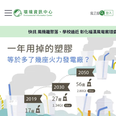
電子報
登入
快訊
風機離聚落、學校過近 彰化福漢風電案環委建